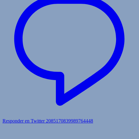
Responder en Twitter 2085170839989764448