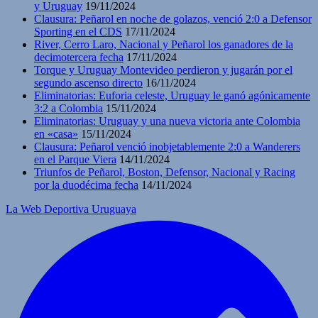
y Uruguay
19/11/2024
Clausura: Peñarol en noche de golazos, venció 2:0 a Defensor
Sporting en el CDS
17/11/2024
River, Cerro Laro, Nacional y Peñarol los ganadores de la
decimotercera fecha
17/11/2024
Torque y Uruguay Montevideo perdieron y jugarán por el
segundo ascenso directo
16/11/2024
Eliminatorias: Euforia celeste, Uruguay le ganó agónicamente
3:2 a Colombia
15/11/2024
Eliminatorias: Uruguay y una nueva victoria ante Colombia
en «casa»
15/11/2024
Clausura: Peñarol venció inobjetablemente 2:0 a Wanderers
en el Parque Viera
14/11/2024
Triunfos de Peñarol, Boston, Defensor, Nacional y Racing
por la duodécima fecha
14/11/2024
La Web Deportiva Uruguaya