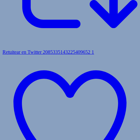
Retuitear en Twitter 2085335143225409652
1