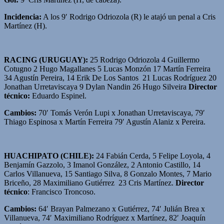
Incidencia:
A los 9′ Rodrigo Odriozola (R) le atajó un penal a Cris
Martínez (H).
RACING (URUGUAY):
25 Rodrigo Odriozola 4 Guillermo
Cotugno 2 Hugo Magallanes 5 Lucas Monzón 17 Martín Ferreira
34 Agustín Pereira, 14 Erik De Los Santos 21 Lucas Rodríguez 20
Jonathan Urretaviscaya 9 Dylan Nandin 26 Hugo Silveira
Director
técnico:
Eduardo Espinel.
Cambios:
70′ Tomás Verón Lupi x Jonathan Urretaviscaya, 79′
Thiago Espinosa x Martín Ferreira 79′ Agustín Alaniz x Pereira.
HUACHIPATO (CHILE):
24 Fabián Cerda, 5 Felipe Loyola, 4
Benjamín Gazzolo, 3 Imanol González, 2 Antonio Castillo, 14
Carlos Villanueva, 15 Santiago Silva, 8 Gonzalo Montes, 7 Mario
Briceño, 28 Maximiliano Gutiérrez 23 Cris Martínez.
Director
técnico
: Francisco Troncoso.
Cambios:
64′ Brayan Palmezano x Gutiérrez, 74′ Julián Brea x
Villanueva, 74′ Maximiliano Rodríguez x Martínez, 82′ Joaquín