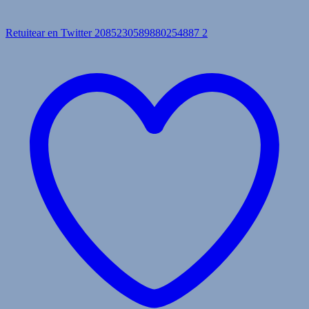
Retuitear en Twitter 2085230589880254887
2