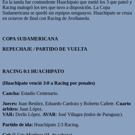
En la tanda fue contundente Huachipato que metió los 3 que pateó y
Racing malogró los tres que tuvo a disposición. La Copa
Sudamericana se quedó sin equipos uruguayos. Huachipato se cruza
en octavos de final con Racing de Avellaneda.
COPA SUDAMERICANA
REPECHAJE / PARTIDO DE VUELTA
RACING 0:1 HUACHIPATO
(Huachipato venció 3:0 a Racing por penales)
Cancha:
Estadio Centenario.
Jueces:
Juan Benítez, Eduardo Cardozo y Roberto Cañete.
Cuarto
árbitro:
Juan López.
VAR:
Derlis López.
AVAR
: José Villagra (todos de Paraguay).
Partido de ida:
Huachipato 2:3 Racing.
Gol:
9′ Cris Martínez (H, de cabeza).