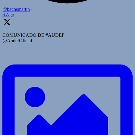
@bachsmartin
·
6 Ago
COMUNICADO DE #AUDEF
@AudefOficial