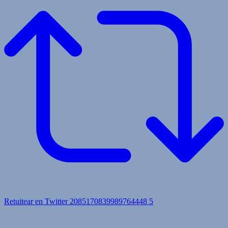
Retuitear en Twitter 2085170839989764448
5