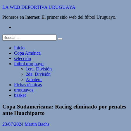
Saltar
LA WEB DEPORTIVA URUGUAYA
al
Pioneros en Internet: El primer sitio web del fútbol Uruguayo.
contenido
twitter
Buscar:
Inicio
Copa América
selección
futbol uruguayo
1era. División
2da. División
Amateur
Fichas técnicas
uruguayos
basket
Copa Sudamericana: Racing eliminado por penales
ante Huachiparto
23/07/2024
Martin Bachs