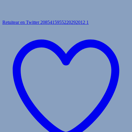
Retuitear en Twitter 2085415955220292012
1