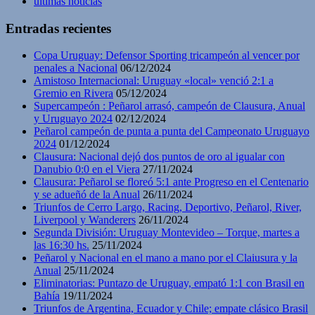
ultimas noticias
Entradas recientes
Copa Uruguay: Defensor Sporting tricampeón al vencer por
penales a Nacional
06/12/2024
Amistoso Internacional: Uruguay «local» venció 2:1 a
Gremio en Rivera
05/12/2024
Supercampeón : Peñarol arrasó, campeón de Clausura, Anual
y Uruguayo 2024
02/12/2024
Peñarol campeón de punta a punta del Campeonato Uruguayo
2024
01/12/2024
Clausura: Nacional dejó dos puntos de oro al igualar con
Danubio 0:0 en el Viera
27/11/2024
Clausura: Peñarol se floreó 5:1 ante Progreso en el Centenario
y se adueñó de la Anual
26/11/2024
Triunfos de Cerro Largo, Racing, Deportivo, Peñarol, River,
Liverpool y Wanderers
26/11/2024
Segunda División: Uruguay Montevideo – Torque, martes a
las 16:30 hs.
25/11/2024
Peñarol y Nacional en el mano a mano por el Claiusura y la
Anual
25/11/2024
Eliminatorias: Puntazo de Uruguay, empató 1:1 con Brasil en
Bahía
19/11/2024
Triunfos de Argentina, Ecuador y Chile; empate clásico Brasil