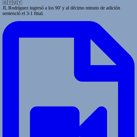
🇺🇾🇺🇾
JL Rodríguez ingresó a los 90' y al décimo minuto de adición
sentenció el 3-1 final.