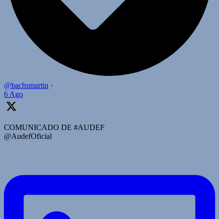
@bachsmartin
·
6 Ago
COMUNICADO DE #AUDEF
@AudefOficial