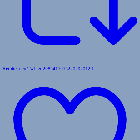
Retuitear en Twitter 2085415955220292012
1