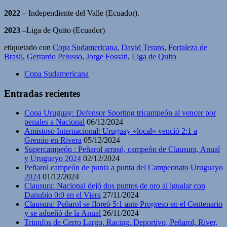
2022 –
Independiente del Valle (Ecuador).
2023 –
Liga de Quito (Ecuador)
etiquetado con
Copa Sudamericana
,
David Terans
,
Fortaleza de
Brasil
,
Gerrardo Pelusso
,
Jorge Fossati
,
Liga de Quito
Copa Sudamericana
Entradas recientes
Copa Uruguay: Defensor Sporting tricampeón al vencer por
penales a Nacional
06/12/2024
Amistoso Internacional: Uruguay «local» venció 2:1 a
Gremio en Rivera
05/12/2024
Supercampeón : Peñarol arrasó, campeón de Clausura, Anual
y Uruguayo 2024
02/12/2024
Peñarol campeón de punta a punta del Campeonato Uruguayo
2024
01/12/2024
Clausura: Nacional dejó dos puntos de oro al igualar con
Danubio 0:0 en el Viera
27/11/2024
Clausura: Peñarol se floreó 5:1 ante Progreso en el Centenario
y se adueñó de la Anual
26/11/2024
Triunfos de Cerro Largo, Racing, Deportivo, Peñarol, River,