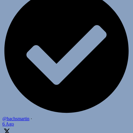
@bachsmartin
·
6 Ago