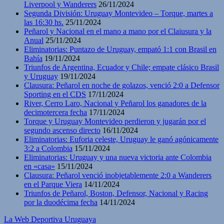
Liverpool y Wanderers
26/11/2024
Segunda División: Uruguay Montevideo – Torque, martes a
las 16:30 hs.
25/11/2024
Peñarol y Nacional en el mano a mano por el Claiusura y la
Anual
25/11/2024
Eliminatorias: Puntazo de Uruguay, empató 1:1 con Brasil en
Bahía
19/11/2024
Triunfos de Argentina, Ecuador y Chile; empate clásico Brasil
y Uruguay
19/11/2024
Clausura: Peñarol en noche de golazos, venció 2:0 a Defensor
Sporting en el CDS
17/11/2024
River, Cerro Laro, Nacional y Peñarol los ganadores de la
decimotercera fecha
17/11/2024
Torque y Uruguay Montevideo perdieron y jugarán por el
segundo ascenso directo
16/11/2024
Eliminatorias: Euforia celeste, Uruguay le ganó agónicamente
3:2 a Colombia
15/11/2024
Eliminatorias: Uruguay y una nueva victoria ante Colombia
en «casa»
15/11/2024
Clausura: Peñarol venció inobjetablemente 2:0 a Wanderers
en el Parque Viera
14/11/2024
Triunfos de Peñarol, Boston, Defensor, Nacional y Racing
por la duodécima fecha
14/11/2024
La Web Deportiva Uruguaya