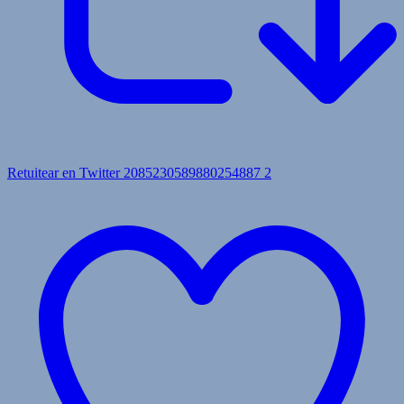
Retuitear en Twitter 2085230589880254887
2