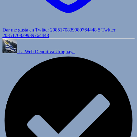
Dar me gusta en Twitter 2085170839989764448
5
Twitter
2085170839989764448
La Web Deportiva Uruguaya