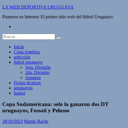
Saltar
LA WEB DEPORTIVA URUGUAYA
al
Pioneros en Internet: El primer sitio web del fútbol Uruguayo.
contenido
twitter
Buscar:
Inicio
Copa América
selección
futbol uruguayo
1era. División
2da. División
Amateur
Fichas técnicas
uruguayos
basket
Copa Sudamericana: solo la ganaron dos DT
uruguayos, Fossati y Pelusso
28/10/2023
Martin Bachs