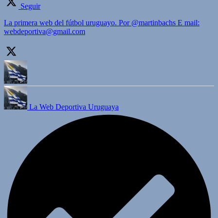
Seguir
La primera web del fútbol uruguayo. Por @martinbachs E mail:
webdeportiva@gmail.com
La Web Deportiva Uruguaya