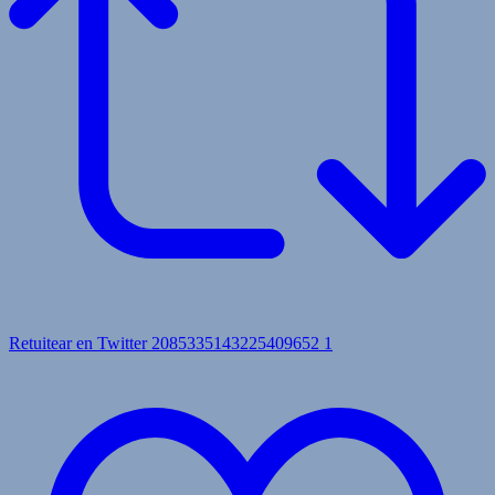
Retuitear en Twitter 2085335143225409652
1