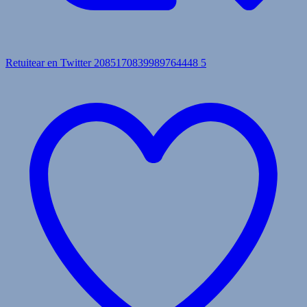
Retuitear en Twitter 2085170839989764448
5