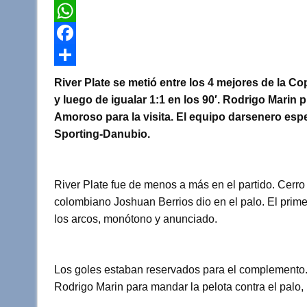
T
w
W
i
h
F
t
a
a
C
River Plate se metió entre los 4 mejores de la Co
t
t
c
o
y luego de igualar 1:1 en los 90′. Rodrigo Marin pu
Amoroso para la visita. El equipo darsenero esper
e
s
e
m
Sporting-Danubio.
r
A
b
p
p
o
a
River Plate fue de menos a más en el partido. Cerro
p
o
r
colombiano Joshuan Berrios dio en el palo. El primer
k
t
los arcos, monótono y anunciado.
i
r
Los goles estaban reservados para el complemento. 
Rodrigo Marin para mandar la pelota contra el palo, 