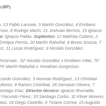
o (RP).
 13 Pablo Lacoste, 3 Martín González, 4 Emiliano
roso, 6 Rodrigo Marín, 21 Joshuan Berrios, 15 Ignacio
o:
Ignacio Pallas.
Suplentes:
12 Mathías Cubero, 2
Enrique Fernía, 20 Martín Rabuñal, 8 Bruno Scorza, 7
ez, 11 Lucas Rodríguez, 9 Nicolás González.
corvaia , 52′ Nicolás González x Emiliano VIllar, 70′
 70′ Martín Rabuñal x Yonathan Gorgoroso.
acundo González, 3 Norman Rodríguez, 13 Christian
fonso, 8 Ramiro Cristóbal, 26 Gervasio Olivera, 7
antiago Díaz.
DIrector técnico:
Ignacio Ithurralde.
 2 Facundo Pérez, 33 Santiago Corbo, 32 Kliver Moreno,
os, 24 Diego Castrillo, 9 Tiziano Correa, 15 Augusto