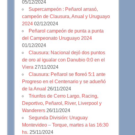
05/12/2024
Supercampeón : Peñarol arrasó,
campeón de Clausura, Anual y Uruguayo
2024
02/12/2024
Peñarol campeón de punta a punta
del Campeonato Uruguayo 2024
01/12/2024
Clausura: Nacional dejó dos puntos
de oro al igualar con Danubio 0:0 en el
Viera
27/11/2024
Clausura: Peñarol se floreó 5:1 ante
Progreso en el Centenario y se adueñó
de la Anual
26/11/2024
Triunfos de Cerro Largo, Racing,
Deportivo, Peñarol, River, Liverpool y
Wanderers
26/11/2024
Segunda División: Uruguay
Montevideo – Torque, martes a las 16:30
hs.
25/11/2024