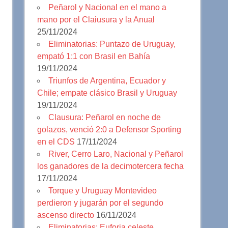
Peñarol y Nacional en el mano a
mano por el Claiusura y la Anual
25/11/2024
Eliminatorias: Puntazo de Uruguay,
empató 1:1 con Brasil en Bahía
19/11/2024
Triunfos de Argentina, Ecuador y
Chile; empate clásico Brasil y Uruguay
19/11/2024
Clausura: Peñarol en noche de
golazos, venció 2:0 a Defensor Sporting
en el CDS
17/11/2024
River, Cerro Laro, Nacional y Peñarol
los ganadores de la decimotercera fecha
17/11/2024
Torque y Uruguay Montevideo
perdieron y jugarán por el segundo
ascenso directo
16/11/2024
Eliminatorias: Euforia celeste,