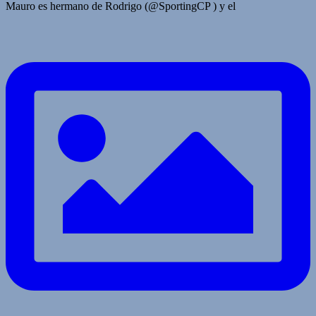
Mauro es hermano de Rodrigo (@SportingCP ) y el