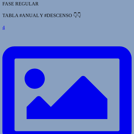
FASE REGULAR
TABLA #ANUAL Y #DESCENSO 👇👇
4