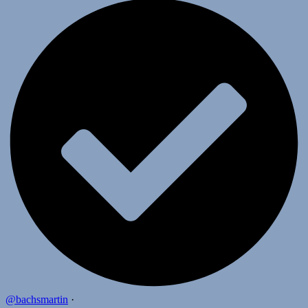
@bachsmartin
·