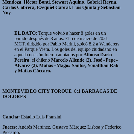
Mendoza, Héctor Bonti, Stewart Aquino, Gabriel Reyna,
Carlos Cabrera, Ezequiel Cabral, Luis Quinta y Sebastián
Noy.
EL DATO:
Torque volvió a hacer 8 goles en un
partido después de 3 años. El 5 de marzo de 2021
MCT, dirigido por Pablo Marini, goleó 8.2 a Wanderers
en el Parque Viera. Los goles del equipo ciudadano en
aquella ocasión fueron anotados por
Alfonso Darío
Pereira,
el chileno
Marcelo Allende (2), José «Pepe»
Alvarez (2), Matías «Mago» Santos, Yonatthan Rak
y Matías Cóccaro.
MONTEVIDEO CITY TORQUE 8:1 BARRACAS DE
DOLORES
Cancha:
Estadio Luis Franzini.
Jueces:
Andrés Martínez, Gustavo Márquez Lisboa y Federico
Piccardo.