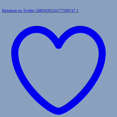
Retuitear en Twitter 2085939510177599747
1