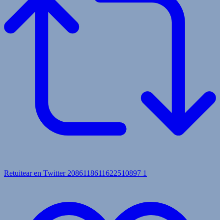
Retuitear en Twitter 2086118611622510897
1