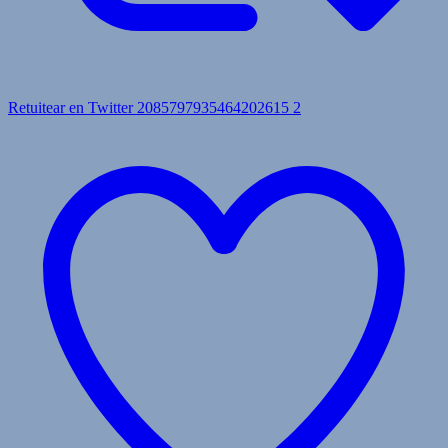
Retuitear en Twitter 2085797935464202615
2