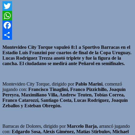
Twitter
WhatsApp
Facebook
Compartir
Montevideo City Torque vapuleó 8:1 a Sportivo Barracas en el
Estadio Luis Franzini por cuartos de final de la Copa Uruguay.
Lucas Rodríguez Trezza anotó triplete y fue la figura de la
cancha. El ciudadano se medirá ante Peñarol en semifinales.
Montevideo City Torque, dirigido por
Pablo Marini
, comenzó
jugando con:
Francisco Tinaglini, Franco Pizzichillo, Joaquín
Pereyra, Maximiliano Villa, Andrew Teuten, Tobías Correa,
Franco Catarozzi, Santiago Costa, Lucas Rodríguez, Joaquín
Zeballos y Esteban Obregón.
Barracas de Dolores, dirigido por
Marcelo Barja,
arrancó jugando
con:
Edgardo Sosa, Alexis Giménez, Matías Stirbulov, Michael