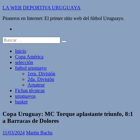
Saltar
LA WEB DEPORTIVA URUGUAYA
al
Pioneros en Internet: El primer sitio web del fútbol Uruguayo.
contenido
twitter
Buscar:
Inicio
Copa América
selección
futbol uruguayo
1era. División
2da. División
Amateur
Fichas técnicas
uruguayos
basket
Copa Uruguay: MC Torque aplastante triunfo, 8:1
a Barracas de Dolores
11/03/2024
Martin Bachs