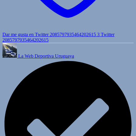
Dar me gusta en Twitter 2085797935464202615
3
Twitter
2085797935464202615
La Web Deportiva Uruguaya