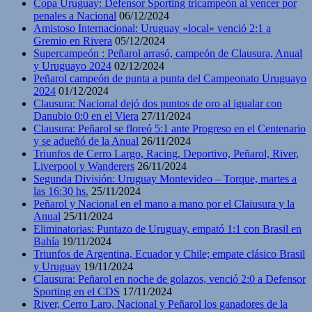
Copa Uruguay: Defensor Sporting tricampeón al vencer por
penales a Nacional
06/12/2024
Amistoso Internacional: Uruguay «local» venció 2:1 a
Gremio en Rivera
05/12/2024
Supercampeón : Peñarol arrasó, campeón de Clausura, Anual
y Uruguayo 2024
02/12/2024
Peñarol campeón de punta a punta del Campeonato Uruguayo
2024
01/12/2024
Clausura: Nacional dejó dos puntos de oro al igualar con
Danubio 0:0 en el Viera
27/11/2024
Clausura: Peñarol se floreó 5:1 ante Progreso en el Centenario
y se adueñó de la Anual
26/11/2024
Triunfos de Cerro Largo, Racing, Deportivo, Peñarol, River,
Liverpool y Wanderers
26/11/2024
Segunda División: Uruguay Montevideo – Torque, martes a
las 16:30 hs.
25/11/2024
Peñarol y Nacional en el mano a mano por el Claiusura y la
Anual
25/11/2024
Eliminatorias: Puntazo de Uruguay, empató 1:1 con Brasil en
Bahía
19/11/2024
Triunfos de Argentina, Ecuador y Chile; empate clásico Brasil
y Uruguay
19/11/2024
Clausura: Peñarol en noche de golazos, venció 2:0 a Defensor
Sporting en el CDS
17/11/2024
River, Cerro Laro, Nacional y Peñarol los ganadores de la