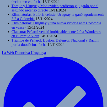
decimotercera fecha
17/11/2024
Torque y Uruguay Montevideo perdieron y jugarán por el
segundo ascenso directo
16/11/2024
Eliminatorias: Euforia celeste, Uruguay le ganó agónicamente
3:2 a Colombia
15/11/2024
Eliminatorias: Uruguay y una nueva victoria ante Colombia
en «casa»
15/11/2024
Clausura: Peñarol venció inobjetablemente 2:0 a Wanderers
en el Parque Viera
14/11/2024
Triunfos de Peñarol, Boston, Defensor, Nacional y Racing
por la duodécima fecha
14/11/2024
La Web Deportiva Uruguaya