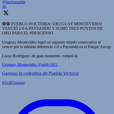
@bachsmartin
·
5h
🔵🔵 PUEBLO #VICTORIA: URUGUAY MONTEVIDEO
VENCIÓ 1-0 A PAYSANDU Y SUMÓ TRES PUNTOS DE
ORO PARA EL #DESCENSO
Uruguay Montevideo logró su segundo triunfo consecutivo al
vencer por la mínima diferencia 1-0 a Paysandú en el Parque Ancap.
Lucas Rodríguez -de gran momento- rompió la
Uruguay Montevideo
@umfc1921
𝘎𝘢𝘯𝘰𝘰𝘰 𝘭𝘢 𝘤𝘦𝘭𝘦𝘴𝘵𝘪𝘯𝘢 𝘥𝘦 𝘗𝘶𝘦𝘣𝘭𝘰 𝘝𝘪𝘤𝘵𝘰𝘳𝘪𝘢
#AcáUruguay