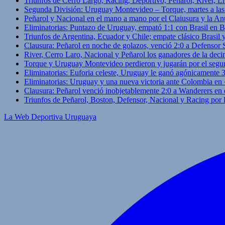
Triunfos de Cerro Largo, Racing, Deportivo, Peñarol, River, L
Segunda División: Uruguay Montevideo – Torque, martes a las
Peñarol y Nacional en el mano a mano por el Claiusura y la An
Eliminatorias: Puntazo de Uruguay, empató 1:1 con Brasil en B
Triunfos de Argentina, Ecuador y Chile; empate clásico Brasil
Clausura: Peñarol en noche de golazos, venció 2:0 a Defensor
River, Cerro Laro, Nacional y Peñarol los ganadores de la deci
Torque y Uruguay Montevideo perdieron y jugarán por el segu
Eliminatorias: Euforia celeste, Uruguay le ganó agónicamente 
Eliminatorias: Uruguay y una nueva victoria ante Colombia en
Clausura: Peñarol venció inobjetablemente 2:0 a Wanderers en 
Triunfos de Peñarol, Boston, Defensor, Nacional y Racing por
La Web Deportiva Uruguaya