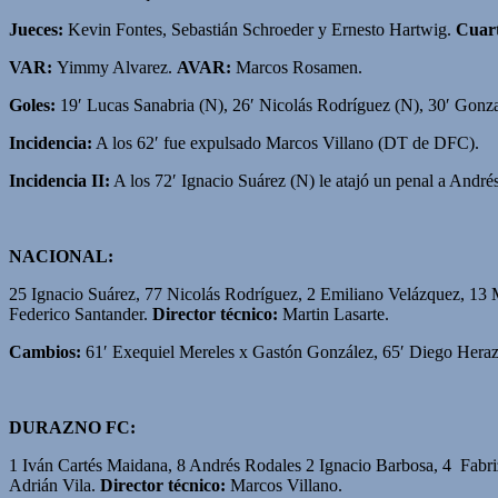
Jueces:
Kevin Fontes, Sebastián Schroeder y Ernesto Hartwig.
Cuart
VAR:
Yimmy Alvarez.
AVAR:
Marcos Rosamen.
Goles:
19′ Lucas Sanabria (N), 26′ Nicolás Rodríguez (N), 30′ Gonzal
Incidencia:
A los 62′ fue expulsado Marcos Villano (DT de DFC).
Incidencia II:
A los 72′ Ignacio Suárez (N) le atajó un penal a Andr
NACIONAL:
25 Ignacio Suárez, 77 Nicolás Rodríguez, 2 Emiliano Velázquez, 13 
Federico Santander.
Director técnico:
Martin Lasarte.
Cambios:
61′ Exequiel Mereles x Gastón González, 65′ Diego Herazo
DURAZNO FC:
1 Iván Cartés Maidana, 8 Andrés Rodales 2 Ignacio Barbosa, 4 Fabr
Adrián Vila.
Director técnico:
Marcos Villano.