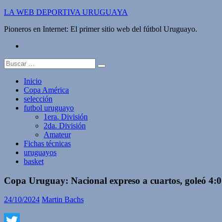
Saltar
LA WEB DEPORTIVA URUGUAYA
al
Pioneros en Internet: El primer sitio web del fútbol Uruguayo.
contenido
twitter
Buscar:
Inicio
Copa América
selección
futbol uruguayo
1era. División
2da. División
Amateur
Fichas técnicas
uruguayos
basket
Copa Uruguay: Nacional expreso a cuartos, goleó 4:
24/10/2024
Martin Bachs