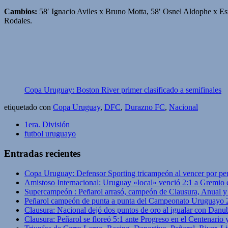
Cambios:
58′ Ignacio Aviles x Bruno Motta, 58′ Osnel Aldophe x E
Rodales.
Copa Uruguay: Boston River primer clasificado a semifinales
etiquetado con
Copa Uruguay
,
DFC
,
Durazno FC
,
Nacional
1era. División
futbol uruguayo
Entradas recientes
Copa Uruguay: Defensor Sporting tricampeón al vencer por pe
Amistoso Internacional: Uruguay «local» venció 2:1 a Gremio 
Supercampeón : Peñarol arrasó, campeón de Clausura, Anual 
Peñarol campeón de punta a punta del Campeonato Uruguayo 
Clausura: Nacional dejó dos puntos de oro al igualar con Danub
Clausura: Peñarol se floreó 5:1 ante Progreso en el Centenario 