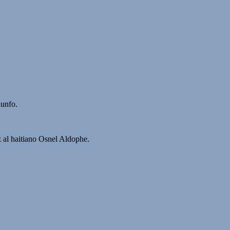
iunfo.
z
al haitiano
Osnel Aldophe.