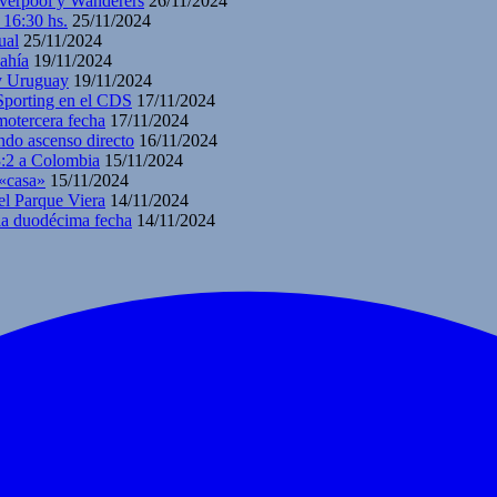
iverpool y Wanderers
26/11/2024
 16:30 hs.
25/11/2024
ual
25/11/2024
ahía
19/11/2024
 y Uruguay
19/11/2024
 Sporting en el CDS
17/11/2024
motercera fecha
17/11/2024
ndo ascenso directo
16/11/2024
3:2 a Colombia
15/11/2024
 «casa»
15/11/2024
el Parque Viera
14/11/2024
 la duodécima fecha
14/11/2024