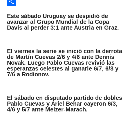
i
h
F
t
a
a
C
Este sábado Uruguay se despidió de
t
t
c
o
avanzar al Grupo Mundial de la Copa
Davis al perder 3:1 ante Austria en Graz.
e
s
e
m
r
A
b
p
p
o
a
El viernes la serie se inició con la derrota
de Martín Cuevas 2/6 y 4/6 ante Dennis
p
o
r
Novak. Luego Pablo Cuevas revivió las
k
t
esperanzas celestes al ganarle 6/7, 6/3 y
7/6 a Rodionov.
i
r
El sábado en disputado partido de dobles
Pablo Cuevas y Ariel Behar cayeron 6/3,
4/6 y 5/7 ante Melzer-Marach.