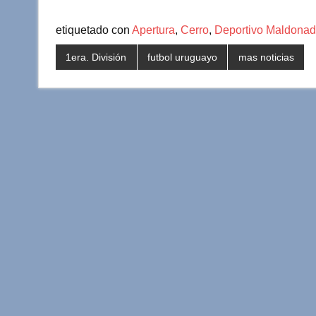
etiquetado con
Apertura
,
Cerro
,
Deportivo Maldona
1era. División
futbol uruguayo
mas noticias