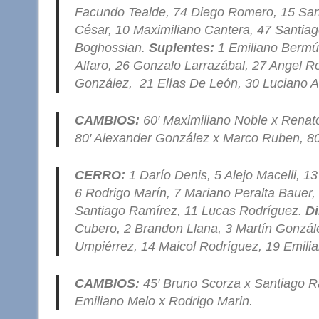
Facundo Tealde, 74 Diego Romero, 15 San
César, 10 Maximiliano Cantera, 47 Santi
Boghossian.
Suplentes:
1 Emiliano Bermúd
Alfaro, 26 Gonzalo Larrazábal, 27 Angel R
González, 21 Elías De León, 30 Luciano A
CAMBIOS:
60′ Maximiliano Noble x Renato
80′ Alexander González x Marco Ruben, 80
CERRO:
1 Darío Denis, 5 Alejo Macelli, 1
6 Rodrigo Marín, 7 Mariano Peralta Bauer
Santiago Ramírez, 11 Lucas Rodríguez.
Di
Cubero, 2 Brandon Llana, 3 Martín Gonzále
Umpiérrez, 14 Maicol Rodríguez, 19 Emilian
CAMBIOS:
45′ Bruno Scorza x Santiago R
Emiliano Melo x Rodrigo Marin.