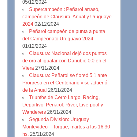
05/12/2024
Supercampeón : Peñarol arrasó,
campeón de Clausura, Anual y Uruguayo
2024
02/12/2024
Peñarol campeón de punta a punta
del Campeonato Uruguayo 2024
01/12/2024
Clausura: Nacional dejó dos puntos
de oro al igualar con Danubio 0:0 en el
Viera
27/11/2024
Clausura: Peñarol se floreó 5:1 ante
Progreso en el Centenario y se adueñó
de la Anual
26/11/2024
Triunfos de Cerro Largo, Racing,
Deportivo, Peñarol, River, Liverpool y
Wanderers
26/11/2024
Segunda División: Uruguay
Montevideo – Torque, martes a las 16:30
hs.
25/11/2024