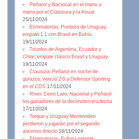
Peñarol y Nacional en el mano a
mano por el Claiusura y la Anual
25/11/2024
Eliminatorias: Puntazo de Uruguay,
empató 1:1 con Brasil en Bahía
19/11/2024
Triunfos de Argentina, Ecuador y
Chile; empate clásico Brasil y Uruguay
19/11/2024
Clausura: Peñarol en noche de
golazos, venció 2:0 a Defensor Sporting
en el CDS
17/11/2024
River, Cerro Laro, Nacional y Peñarol
los ganadores de la decimotercera fecha
17/11/2024
Torque y Uruguay Montevideo
perdieron y jugarán por el segundo
ascenso directo
16/11/2024
Eliminatorias: Euforia celeste,