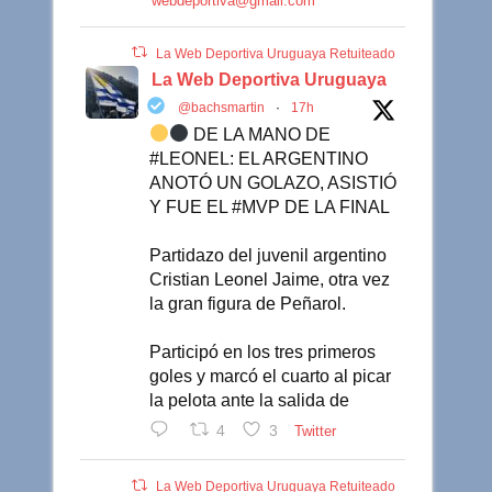
webdeportiva@gmail.com
La Web Deportiva Uruguaya Retuiteado
La Web Deportiva Uruguaya
@bachsmartin
·
17h
DE LA MANO DE
#LEONEL: EL ARGENTINO
ANOTÓ UN GOLAZO, ASISTIÓ
Y FUE EL #MVP DE LA FINAL
Partidazo del juvenil argentino
Cristian Leonel Jaime, otra vez
la gran figura de Peñarol.
Participó en los tres primeros
goles y marcó el cuarto al picar
la pelota ante la salida de
4
3
Twitter
La Web Deportiva Uruguaya Retuiteado