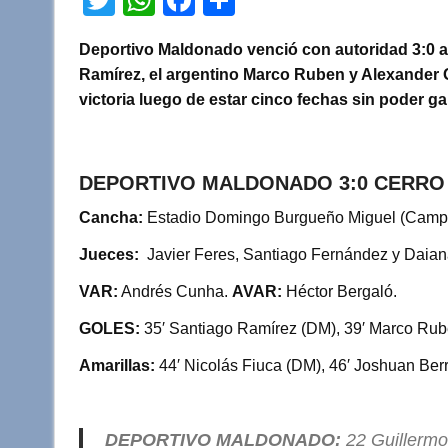
wi
h
a
o
Deportivo Maldonado venció con autoridad 3:0 
tt
at
c
m
Ramírez, el argentino Marco Ruben y Alexander G
er
s
e
p
victoria luego de estar cinco fechas sin poder g
A
b
ar
p
o
tir
DEPORTIVO MALDONADO 3:0 CERRO
p
o
k
Cancha:
Estadio Domingo Burgueño Miguel (Camp
Jueces:
Javier Feres, Santiago Fernández y Daia
VAR:
Andrés Cunha.
AVAR:
Héctor Bergaló.
GOLES:
35′ Santiago Ramírez (DM), 39′ Marco Rub
Amarillas:
44′ Nicolás Fiuca (DM), 46′ Joshuan Berr
DEPORTIVO MALDONADO:
22 Guillermo