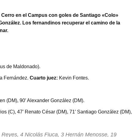
a Cerro en el Campus con goles de Santiago «Colo»
onzález. Los fernandinos recuperar el camino de la
anar.
us de Maldonado).
na Fernández.
Cuarto juez:
Kevin Fontes.
en (DM), 90′ Alexander González (DM).
ios (C), 47′ Renato César (DM), 71′ Santiago González (DM),
 Reyes, 4 Nicolás Fiuca, 3 Hernán Menosse, 19