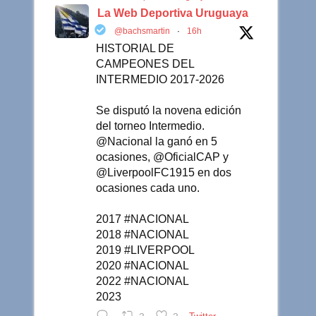
La Web Deportiva Uruguaya
@bachsmartin
·
16h
HISTORIAL DE
CAMPEONES DEL
INTERMEDIO 2017-2026
Se disputó la novena edición
del torneo Intermedio.
@Nacional la ganó en 5
ocasiones, @OficialCAP y
@LiverpoolFC1915 en dos
ocasiones cada uno.
2017 #NACIONAL
2018 #NACIONAL
2019 #LIVERPOOL
2020 #NACIONAL
2022 #NACIONAL
2023