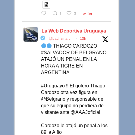
1
3
Twitter
La Web Deportiva Uruguaya
@bachsmartin
·
13h
THIAGO CARDOZO
#SALVADOR DE BELGRANO,
ATAJÓ UN PENAL EN LA
HORA A TIGRE EN
ARGENTINA
#Uruguayo !! El golero Thiago
Cardozo otra vez figura en
@Belgrano y responsable de
que su equipo no perdiera de
visitante ante @AAAJoficial.
Cardozo le atajó un penal a los
89' a Alfio