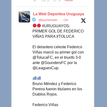
3
3
Twitter
La Web Deportiva Uruguaya
@bachsmartin
·
12h
#URUGUAYOS:
PRIMER GOL DE FEDERICO
VIÑAS PARA #TOLUCA
El delantero celeste Federico
Viñas marcó su primer gol con
@TolucaFC, en el triunfo 3-0
ante @SoundersFC por la
@LeaguesCup.
Bruno Méndez y Federico
Pereira fueron titulares en los
Diablos Rojos.
Federico Viñas