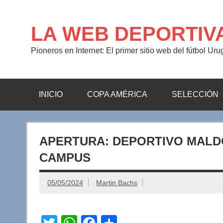
Saltar
al
contenido
LA WEB DEPORTIV
Pioneros en Internet: El primer sitio web del fútbol Ur
INICIO
COPA AMÉRICA
SELECCIÓN
APERTURA: DEPORTIVO MALD
CAMPUS
05/05/2024
Martin Bachs
T
W
F
C