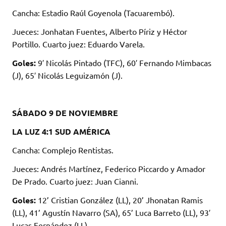
Cancha: Estadio Raúl Goyenola (Tacuarembó).
Jueces: Jonhatan Fuentes, Alberto Píriz y Héctor
Portillo. Cuarto juez: Eduardo Varela.
Goles:
9′ Nicolás Pintado (TFC), 60′ Fernando Mimbacas
(J), 65′ Nicolás Leguizamón (J).
SÁBADO 9 DE NOVIEMBRE
LA LUZ 4:1 SUD AMÉRICA
Cancha: Complejo Rentistas.
Jueces: Andrés Martínez, Federico Piccardo y Amador
De Prado. Cuarto juez: Juan Cianni.
Goles:
12’ Cristian González (LL), 20’ Jhonatan Ramis
(LL), 41’ Agustín Navarro (SA), 65’ Luca Barreto (LL), 93′
Lucas Fernández (LL).