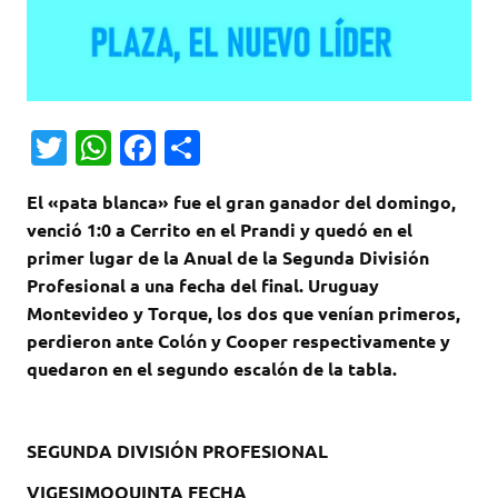
T
W
Fa
C
w
h
c
o
El «pata blanca» fue el gran ganador del domingo,
it
at
e
m
venció 1:0 a Cerrito en el Prandi y quedó en el
te
s
b
p
primer lugar de la Anual de la Segunda División
r
A
o
ar
Profesional a una fecha del final.
Uruguay
Montevideo y Torque, los dos que venían primeros,
p
o
ti
perdieron ante Colón y Cooper respectivamente y
p
k
r
quedaron en el segundo escalón de la tabla.
SEGUNDA DIVISIÓN PROFESIONAL
VIGESIMOQUINTA FECHA