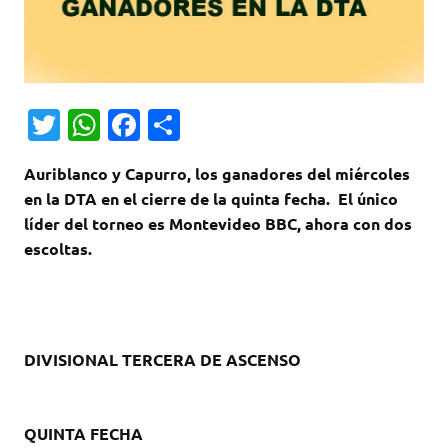
T
W
Fa
C
w
h
c
o
Auriblanco y Capurro, los ganadores del miércoles
it
at
e
m
en la DTA en el cierre de la quinta fecha. El único
te
s
b
p
líder del torneo es Montevideo BBC, ahora con dos
r
A
o
ar
escoltas.
p
o
ti
p
k
r
DIVISIONAL TERCERA DE ASCENSO
QUINTA FECHA