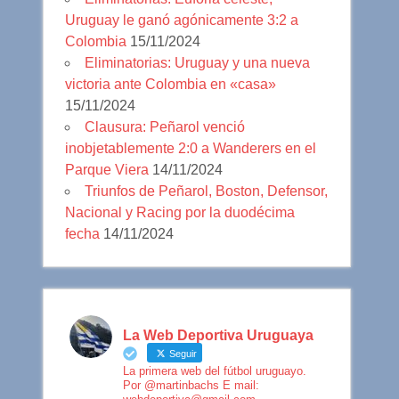
Uruguay le ganó agónicamente 3:2 a
Colombia
15/11/2024
Eliminatorias: Uruguay y una nueva
victoria ante Colombia en «casa»
15/11/2024
Clausura: Peñarol venció
inobjetablemente 2:0 a Wanderers en el
Parque Viera
14/11/2024
Triunfos de Peñarol, Boston, Defensor,
Nacional y Racing por la duodécima
fecha
14/11/2024
La Web Deportiva Uruguaya
Seguir
La primera web del fútbol uruguayo.
Por @martinbachs E mail: