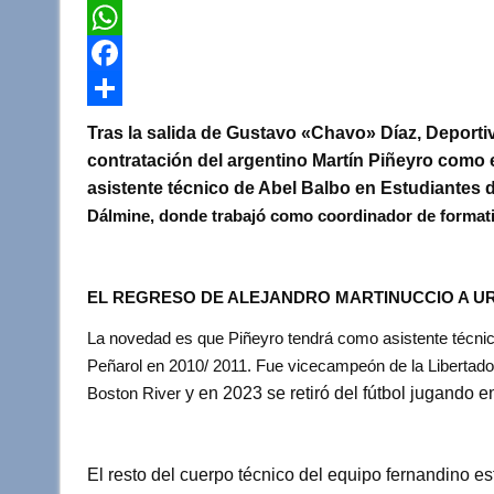
T
w
W
i
h
F
t
a
a
C
Tras la salida de
Gustavo «Chavo» Díaz
, Deport
t
t
c
o
contratación del argentino
Martín Piñeyro
como e
asistente técnico de Abel Balbo en Estudiantes 
e
s
e
m
Dálmine, donde trabajó como coordinador de formati
r
A
b
p
p
o
a
EL REGRESO DE ALEJANDRO MARTINUCCIO A U
p
o
r
k
t
La novedad es que Piñeyro tendrá como asistente técni
Peñarol
en 2010/ 2011. Fue
vicecampeón de la Libertado
i
Boston River
y en 2023 se retiró del fútbol jugando
r
El resto del cuerpo técnico del equipo fernandino es