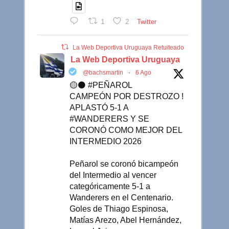
1
2
Twitter
La Web Deportiva Uruguaya Retuiteado
La Web Deportiva Uruguaya
@bachsmartin
·
6 Ago
🟡⚫️ #PEÑAROL
CAMPEÓN POR DESTROZO !
APLASTÓ 5-1 A
#WANDERERS Y SE
CORONÓ COMO MEJOR DEL
INTERMEDIO 2026
Peñarol se coronó bicampeón
del Intermedio al vencer
categóricamente 5-1 a
Wanderers en el Centenario.
Goles de Thiago Espinosa,
Matías Arezo, Abel Hernández,