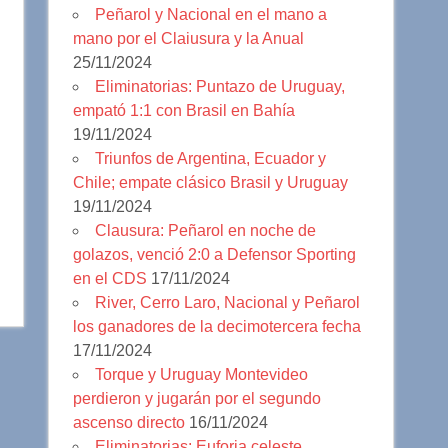
Peñarol y Nacional en el mano a
mano por el Claiusura y la Anual
25/11/2024
Eliminatorias: Puntazo de Uruguay,
empató 1:1 con Brasil en Bahía
19/11/2024
Triunfos de Argentina, Ecuador y
Chile; empate clásico Brasil y Uruguay
19/11/2024
Clausura: Peñarol en noche de
golazos, venció 2:0 a Defensor Sporting
en el CDS
17/11/2024
River, Cerro Laro, Nacional y Peñarol
los ganadores de la decimotercera fecha
17/11/2024
Torque y Uruguay Montevideo
perdieron y jugarán por el segundo
ascenso directo
16/11/2024
Eliminatorias: Euforia celeste,