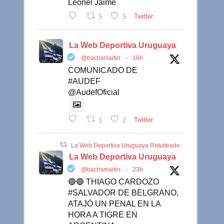
Leonel Jaime
5
5
Twitter
La Web Deportiva Uruguaya
@bachsmartin
·
16h
COMUNICADO DE
#AUDEF
@AudefOficial
1
2
Twitter
La Web Deportiva Uruguaya Retuiteado
La Web Deportiva Uruguaya
@bachsmartin
·
23h
🔵🔵 THIAGO CARDOZO
#SALVADOR DE BELGRANO,
ATAJÓ UN PENAL EN LA
HORA A TIGRE EN