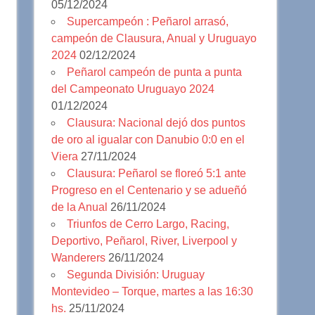
05/12/2024
Supercampeón : Peñarol arrasó,
campeón de Clausura, Anual y Uruguayo
2024
02/12/2024
Peñarol campeón de punta a punta
del Campeonato Uruguayo 2024
01/12/2024
Clausura: Nacional dejó dos puntos
de oro al igualar con Danubio 0:0 en el
Viera
27/11/2024
Clausura: Peñarol se floreó 5:1 ante
Progreso en el Centenario y se adueñó
de la Anual
26/11/2024
Triunfos de Cerro Largo, Racing,
Deportivo, Peñarol, River, Liverpool y
Wanderers
26/11/2024
Segunda División: Uruguay
Montevideo – Torque, martes a las 16:30
hs.
25/11/2024