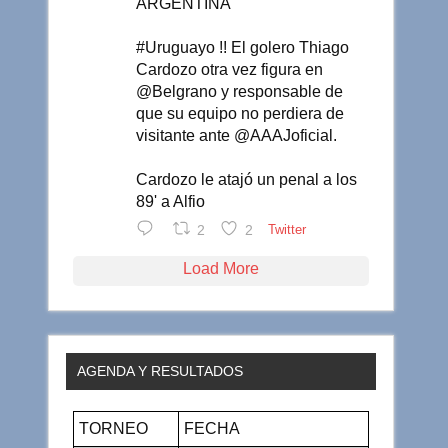
ARGENTINA
#Uruguayo !! El golero Thiago
Cardozo otra vez figura en
@Belgrano y responsable de
que su equipo no perdiera de
visitante ante @AAAJoficial.
Cardozo le atajó un penal a los
89' a Alfio
2
2
Twitter
Load More
AGENDA Y RESULTADOS
TORNEO
FECHA