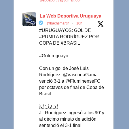
webdeportiva@gmail.com
La Web Deportiva Uruguaya
@bachsmartin
·
10h
#URUGUAYOS: GOL DE
#PUMITA RODRÍGUEZ POR
COPA DE #BRASIL
#Goluruguayo
Con un gol de José Luis
Rodríguez, @VascodaGama
venció 3-1 a @FluminenseFC
por octavos de final de Copa de
Brasil.
🇺🇾🇺🇾
JL Rodríguez ingresó a los 90' y
al décimo minuto de adición
sentenció el 3-1 final.