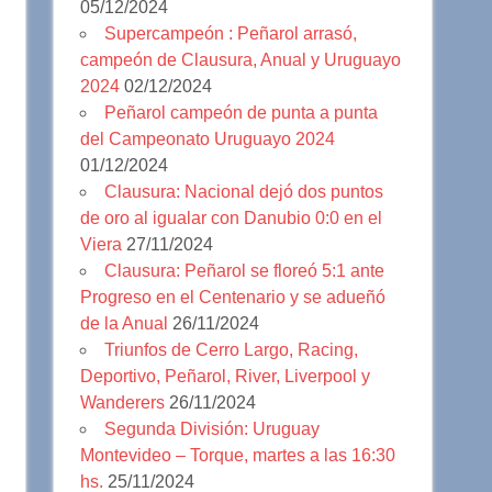
05/12/2024
Supercampeón : Peñarol arrasó,
campeón de Clausura, Anual y Uruguayo
2024
02/12/2024
Peñarol campeón de punta a punta
del Campeonato Uruguayo 2024
01/12/2024
Clausura: Nacional dejó dos puntos
de oro al igualar con Danubio 0:0 en el
Viera
27/11/2024
Clausura: Peñarol se floreó 5:1 ante
Progreso en el Centenario y se adueñó
de la Anual
26/11/2024
Triunfos de Cerro Largo, Racing,
Deportivo, Peñarol, River, Liverpool y
Wanderers
26/11/2024
Segunda División: Uruguay
Montevideo – Torque, martes a las 16:30
hs.
25/11/2024