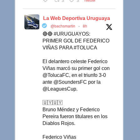
3
3
Twitter
La Web Deportiva Uruguaya
@bachsmartin
·
8h
🔴🔴 #URUGUAYOS:
PRIMER GOL DE FEDERICO
VIÑAS PARA #TOLUCA
El delantero celeste Federico
Viñas marcó su primer gol con
@TolucaFC, en el triunfo 3-0
ante @SoundersFC por la
@LeaguesCup.
🇺🇾🇺🇾
Bruno Méndez y Federico
Pereira fueron titulares en los
Diablos Rojos.
Federico Viñas