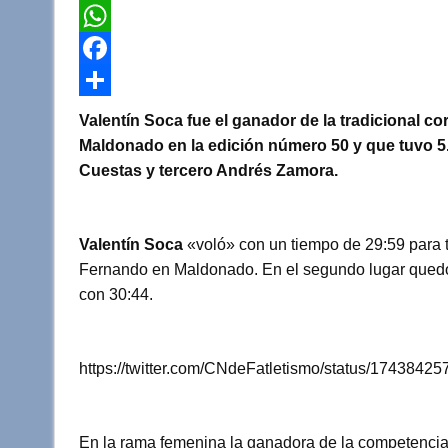
T
w
W
i
h
F
t
a
a
C
Valentín Soca fue el ganador de la tradicional c
t
t
c
o
Maldonado en la edición número 50 y que tuvo 5
Cuestas y tercero Andrés Zamora.
e
s
e
m
r
A
b
p
p
o
a
Valentín Soca
«voló» con un tiempo de 29:59 para te
Fernando en Maldonado. En el segundo lugar qued
p
o
r
con 30:44.
k
t
i
r
https://twitter.com/CNdeFatletismo/status/174384
En la rama femenina la ganadora de la competencia 