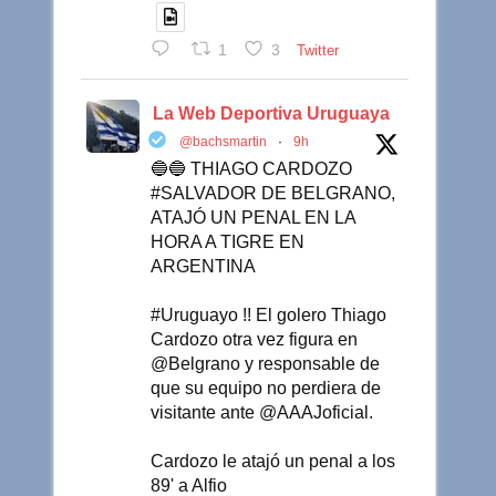
1
3
Twitter
La Web Deportiva Uruguaya
@bachsmartin
·
9h
🔵🔵 THIAGO CARDOZO
#SALVADOR DE BELGRANO,
ATAJÓ UN PENAL EN LA
HORA A TIGRE EN
ARGENTINA
#Uruguayo !! El golero Thiago
Cardozo otra vez figura en
@Belgrano y responsable de
que su equipo no perdiera de
visitante ante @AAAJoficial.
Cardozo le atajó un penal a los
89' a Alfio