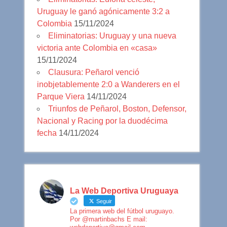
Uruguay le ganó agónicamente 3:2 a
Colombia
15/11/2024
Eliminatorias: Uruguay y una nueva
victoria ante Colombia en «casa»
15/11/2024
Clausura: Peñarol venció
inobjetablemente 2:0 a Wanderers en el
Parque Viera
14/11/2024
Triunfos de Peñarol, Boston, Defensor,
Nacional y Racing por la duodécima
fecha
14/11/2024
La Web Deportiva Uruguaya
Seguir
La primera web del fútbol uruguayo.
Por @martinbachs E mail: