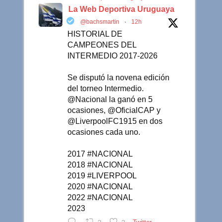
La Web Deportiva Uruguaya
@bachsmartin
·
12h
HISTORIAL DE
CAMPEONES DEL
INTERMEDIO 2017-2026
Se disputó la novena edición
del torneo Intermedio.
@Nacional la ganó en 5
ocasiones, @OficialCAP y
@LiverpoolFC1915 en dos
ocasiones cada uno.
2017 #NACIONAL
2018 #NACIONAL
2019 #LIVERPOOL
2020 #NACIONAL
2022 #NACIONAL
2023