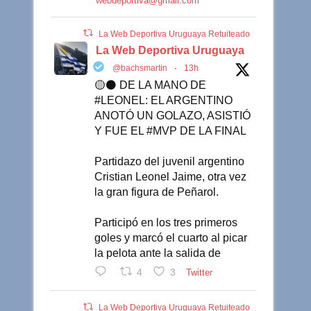
webdeportiva@gmail.com
La Web Deportiva Uruguaya Retuiteado
La Web Deportiva Uruguaya
@bachsmartin
·
13h
🟡⚫️ DE LA MANO DE
#LEONEL: EL ARGENTINO
ANOTÓ UN GOLAZO, ASISTIÓ
Y FUE EL #MVP DE LA FINAL
Partidazo del juvenil argentino
Cristian Leonel Jaime, otra vez
la gran figura de Peñarol.
Participó en los tres primeros
goles y marcó el cuarto al picar
la pelota ante la salida de
4
3
Twitter
La Web Deportiva Uruguaya Retuiteado