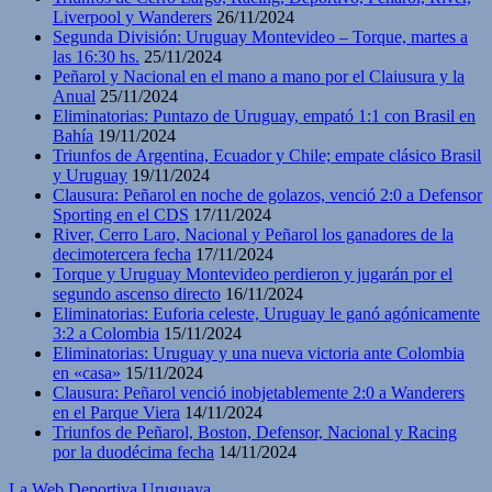
Liverpool y Wanderers
26/11/2024
Segunda División: Uruguay Montevideo – Torque, martes a
las 16:30 hs.
25/11/2024
Peñarol y Nacional en el mano a mano por el Claiusura y la
Anual
25/11/2024
Eliminatorias: Puntazo de Uruguay, empató 1:1 con Brasil en
Bahía
19/11/2024
Triunfos de Argentina, Ecuador y Chile; empate clásico Brasil
y Uruguay
19/11/2024
Clausura: Peñarol en noche de golazos, venció 2:0 a Defensor
Sporting en el CDS
17/11/2024
River, Cerro Laro, Nacional y Peñarol los ganadores de la
decimotercera fecha
17/11/2024
Torque y Uruguay Montevideo perdieron y jugarán por el
segundo ascenso directo
16/11/2024
Eliminatorias: Euforia celeste, Uruguay le ganó agónicamente
3:2 a Colombia
15/11/2024
Eliminatorias: Uruguay y una nueva victoria ante Colombia
en «casa»
15/11/2024
Clausura: Peñarol venció inobjetablemente 2:0 a Wanderers
en el Parque Viera
14/11/2024
Triunfos de Peñarol, Boston, Defensor, Nacional y Racing
por la duodécima fecha
14/11/2024
La Web Deportiva Uruguaya