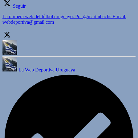
Seguir
La primera web del fútbol uruguayo. Por @martinbachs E mail:
webdeportiva@gmail.com
La Web Deportiva Uruguaya