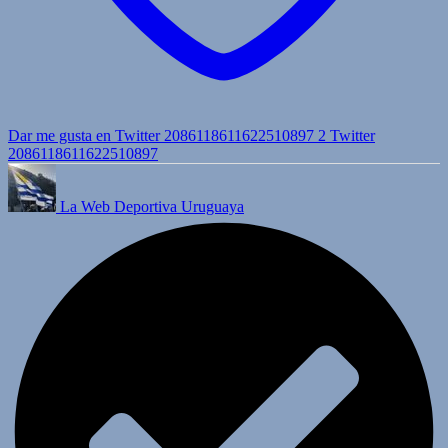
Dar me gusta en Twitter 2086118611622510897
2
Twitter
2086118611622510897
La Web Deportiva Uruguaya