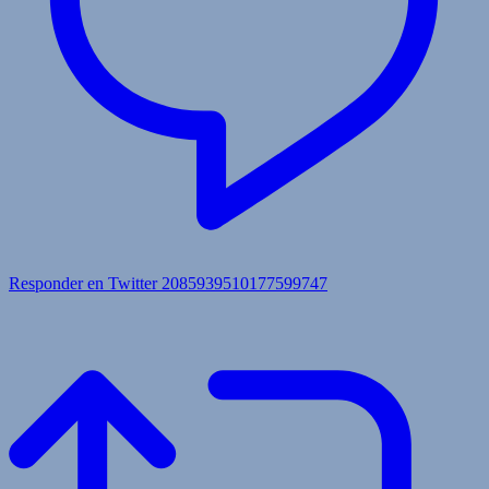
Responder en Twitter 2085939510177599747