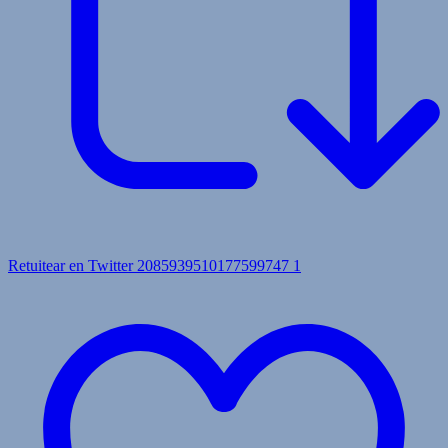
Retuitear en Twitter 2085939510177599747
1