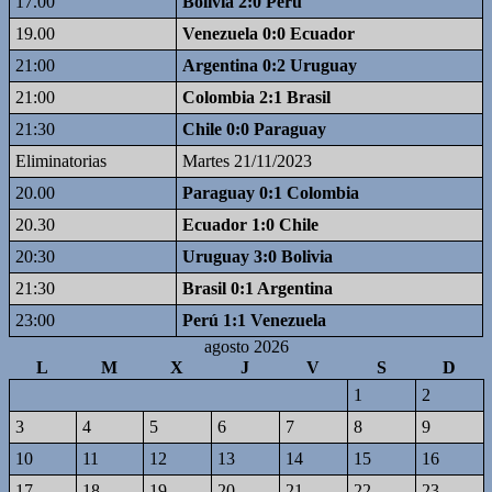
17.00
Bolivia 2:0 Perú
19.00
Venezuela 0:0 Ecuador
21:00
Argentina 0:2 Uruguay
21:00
Colombia 2:1 Brasil
21:30
Chile 0:0 Paraguay
Eliminatorias
Martes 21/11/2023
20.00
Paraguay 0:1 Colombia
20.30
Ecuador 1:0 Chile
20:30
Uruguay 3:0 Bolivia
21:30
Brasil 0:1 Argentina
23:00
Perú 1:1 Venezuela
agosto 2026
L
M
X
J
V
S
D
1
2
3
4
5
6
7
8
9
10
11
12
13
14
15
16
17
18
19
20
21
22
23