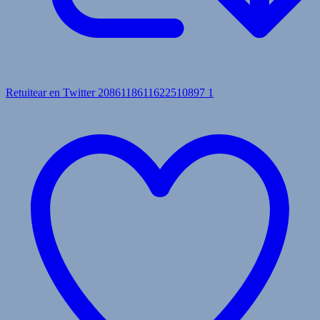
Retuitear en Twitter 2086118611622510897
1