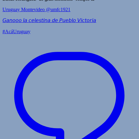
Uruguay Montevideo
@umfc1921
𝘎𝘢𝘯𝘰𝘰𝘰 𝘭𝘢 𝘤𝘦𝘭𝘦𝘴𝘵𝘪𝘯𝘢 𝘥𝘦 𝘗𝘶𝘦𝘣𝘭𝘰 𝘝𝘪𝘤𝘵𝘰𝘳𝘪𝘢
#AcáUruguay