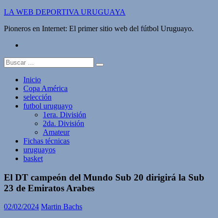
Saltar
LA WEB DEPORTIVA URUGUAYA
al
Pioneros en Internet: El primer sitio web del fútbol Uruguayo.
contenido
twitter
Buscar:
Inicio
Copa América
selección
futbol uruguayo
1era. División
2da. División
Amateur
Fichas técnicas
uruguayos
basket
El DT campeón del Mundo Sub 20 dirigirá la Sub
23 de Emiratos Arabes
02/02/2024
Martin Bachs