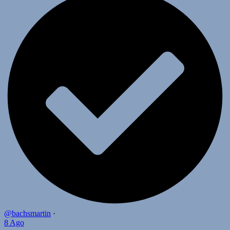
@bachsmartin
·
8 Ago