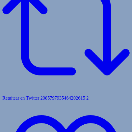
Retuitear en Twitter 2085797935464202615
2