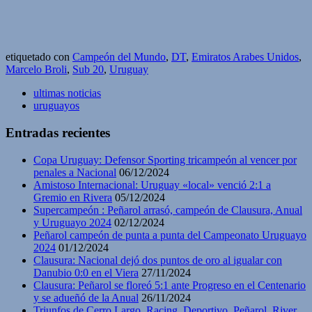
etiquetado con
Campeón del Mundo
,
DT
,
Emiratos Arabes Unidos
,
Marcelo Broli
,
Sub 20
,
Uruguay
ultimas noticias
uruguayos
Entradas recientes
Copa Uruguay: Defensor Sporting tricampeón al vencer por
penales a Nacional
06/12/2024
Amistoso Internacional: Uruguay «local» venció 2:1 a
Gremio en Rivera
05/12/2024
Supercampeón : Peñarol arrasó, campeón de Clausura, Anual
y Uruguayo 2024
02/12/2024
Peñarol campeón de punta a punta del Campeonato Uruguayo
2024
01/12/2024
Clausura: Nacional dejó dos puntos de oro al igualar con
Danubio 0:0 en el Viera
27/11/2024
Clausura: Peñarol se floreó 5:1 ante Progreso en el Centenario
y se adueñó de la Anual
26/11/2024
Triunfos de Cerro Largo, Racing, Deportivo, Peñarol, River,