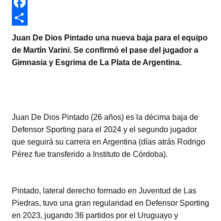
w
W
i
h
F
t
a
a
C
Juan De Dios Pintado una nueva baja para el equipo
t
t
c
o
de Martín Varini. Se confirmó el pase del jugador a
Gimnasia y Esgrima de La Plata de Argentina.
e
s
e
m
r
A
b
p
p
o
a
p
o
r
Juan De Dios Pintado (26 años) es la décima baja de
k
t
Defensor Sporting para el 2024 y el segundo jugador
que seguirá su carrera en Argentina (días atrás Rodrigo
i
Pérez fue transferido a Instituto de Córdoba).
r
Pintado, lateral derecho formado en Juventud de Las
Piedras, tuvo una gran regularidad en Defensor Sporting
en 2023, jugando 36 partidos por el Uruguayo y