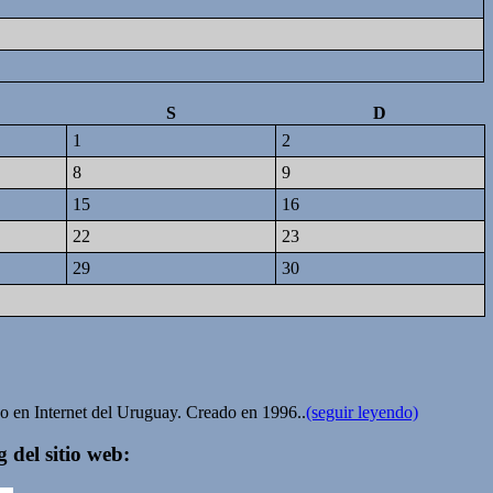
S
D
1
2
8
9
15
16
22
23
29
30
ivo en Internet del Uruguay. Creado en 1996..
(seguir leyendo)
 del sitio web: