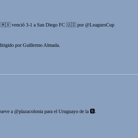
a 🇲🇽 venció 3-1 a San Diego FC 🇺🇸 por @LeaguesCup
 dirigido por Guillermo Almada.
ueve a @plazacolonia para el Uruguayo de la 🅱️.