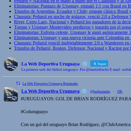
Peñarol y Nacional en el mano a mano por el Claiusura y la An
Eliminatorias: Puntazo de Uruguay, empató 1:1 con Brasil en B
Triunfos de Argentina, Ecuador y Chile; empate clásico Brasil
Clausura: Peñarol en noche de golazos, venció 2:0 a Defensor
River, Cerro Laro, Nacional y Peñarol los ganadores de la deci
Torque y Uruguay Montevideo perdieron y jugarán por el segu
Eliminatorias: Euforia celeste, Uruguay le ganó agónicamente 
Eliminatorias: Uruguay y una nueva victoria ante Colombia en
Clausura: Peñarol venció inobjetablemente 2:0 a Wanderers en 
Triunfos de Peñarol, Boston, Defensor, Nacional y Racing por
La Web Deportiva Uruguaya
Seguir
La primera web del fútbol uruguayo. Por @martinbachs E mail: we
La Web Deportiva Uruguaya Retuiteado
La Web Deportiva Uruguaya
@bachsmartin
·
19h
#URUGUAYOS: GOL DE BRIAN RODRÍGUEZ PARA
#Goluruguayo
Con un gol del uruguayo Brian Rodríguez, @ClubAmeric