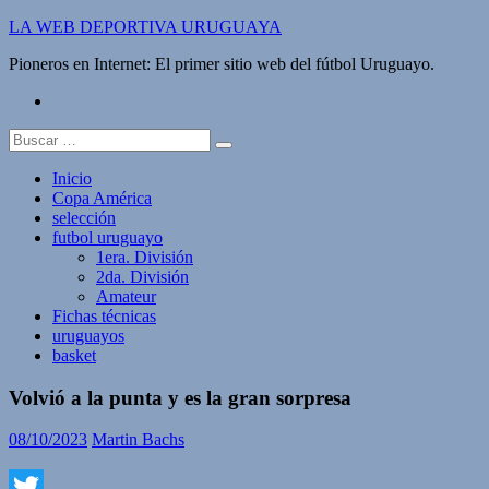
Saltar
LA WEB DEPORTIVA URUGUAYA
al
Pioneros en Internet: El primer sitio web del fútbol Uruguayo.
contenido
twitter
Buscar:
Inicio
Copa América
selección
futbol uruguayo
1era. División
2da. División
Amateur
Fichas técnicas
uruguayos
basket
Volvió a la punta y es la gran sorpresa
08/10/2023
Martin Bachs