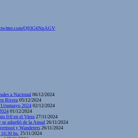
c.twitter.com/Q93G6NpAGV
nales a Nacional
06/12/2024
en Rivera
05/12/2024
y Uruguayo 2024
02/12/2024
2024
01/12/2024
io 0:0 en el Viera
27/11/2024
y se adueñó de la Anual
26/11/2024
iverpool y Wanderers
26/11/2024
 16:30 hs.
25/11/2024