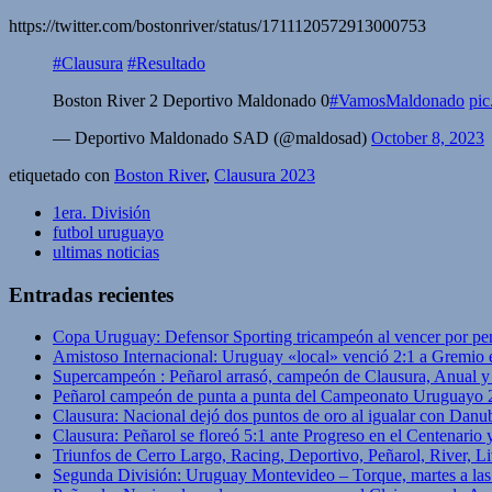
https://twitter.com/bostonriver/status/1711120572913000753
#Clausura
#Resultado
Boston River 2 Deportivo Maldonado 0
#VamosMaldonado
pi
— Deportivo Maldonado SAD (@maldosad)
October 8, 2023
etiquetado con
Boston River
,
Clausura 2023
1era. División
futbol uruguayo
ultimas noticias
Entradas recientes
Copa Uruguay: Defensor Sporting tricampeón al vencer por pe
Amistoso Internacional: Uruguay «local» venció 2:1 a Gremio 
Supercampeón : Peñarol arrasó, campeón de Clausura, Anual 
Peñarol campeón de punta a punta del Campeonato Uruguayo 
Clausura: Nacional dejó dos puntos de oro al igualar con Danub
Clausura: Peñarol se floreó 5:1 ante Progreso en el Centenario 
Triunfos de Cerro Largo, Racing, Deportivo, Peñarol, River, L
Segunda División: Uruguay Montevideo – Torque, martes a las