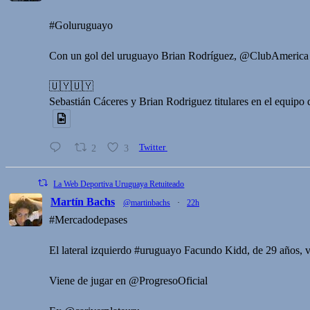
#Goluruguayo
Con un gol del uruguayo Brian Rodríguez, @ClubAmeric
🇺🇾🇺🇾
Sebastián Cáceres y Brian Rodriguez titulares en el equipo
2
3
Twitter
La Web Deportiva Uruguaya Retuiteado
Martín Bachs
@martinbachs
·
22h
#Mercadodepases
El lateral izquierdo #uruguayo Facundo Kidd, de 29 años, v
Viene de jugar en @ProgresoOficial