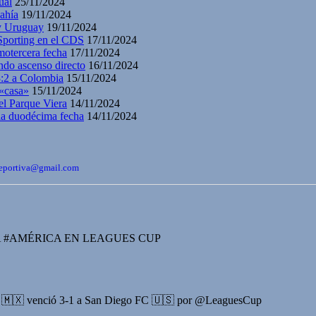
ual
25/11/2024
ahía
19/11/2024
 y Uruguay
19/11/2024
 Sporting en el CDS
17/11/2024
motercera fecha
17/11/2024
ndo ascenso directo
16/11/2024
3:2 a Colombia
15/11/2024
 «casa»
15/11/2024
el Parque Viera
14/11/2024
 la duodécima fecha
14/11/2024
bdeportiva@gmail.com
 #AMÉRICA EN LEAGUES CUP
a 🇲🇽 venció 3-1 a San Diego FC 🇺🇸 por @LeaguesCup