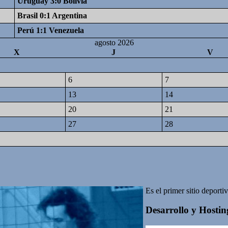
Uruguay 3:0 Bolivia
Brasil 0:1 Argentina
Perú 1:1 Venezuela
agosto 2026
X
J
V
6
7
13
14
20
21
27
28
Es el primer sitio deport
Desarrollo y Hosting