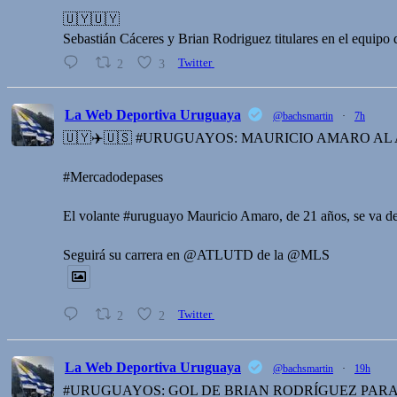
🇺🇾🇺🇾
Sebastián Cáceres y Brian Rodriguez titulares en el equipo
2
3
Twitter
La Web Deportiva Uruguaya
@bachsmartin
·
7h
🇺🇾✈️🇺🇸 #URUGUAYOS: MAURICIO AMARO AL
#Mercadodepases
El volante #uruguayo Mauricio Amaro, de 21 años, se va 
Seguirá su carrera en @ATLUTD de la @MLS
2
2
Twitter
La Web Deportiva Uruguaya
@bachsmartin
·
19h
#URUGUAYOS: GOL DE BRIAN RODRÍGUEZ PARA