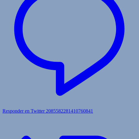
Responder en Twitter 2085582281410760841