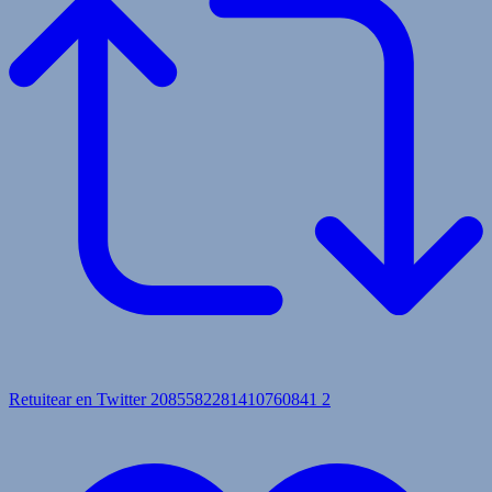
Retuitear en Twitter 2085582281410760841
2