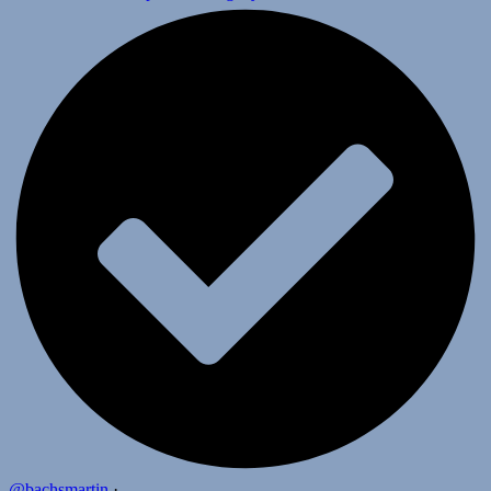
@bachsmartin
·