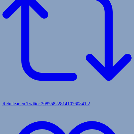
Retuitear en Twitter 2085582281410760841
2