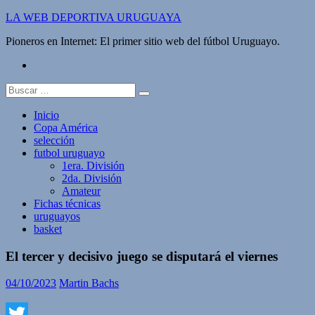
Saltar
LA WEB DEPORTIVA URUGUAYA
al
Pioneros en Internet: El primer sitio web del fútbol Uruguayo.
contenido
twitter
Buscar:
Inicio
Copa América
selección
futbol uruguayo
1era. División
2da. División
Amateur
Fichas técnicas
uruguayos
basket
El tercer y decisivo juego se disputará el viernes
04/10/2023
Martin Bachs