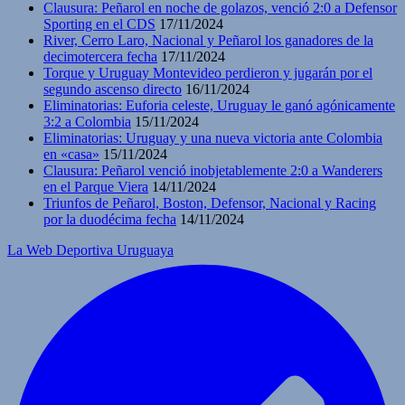
Clausura: Peñarol en noche de golazos, venció 2:0 a Defensor
Sporting en el CDS
17/11/2024
River, Cerro Laro, Nacional y Peñarol los ganadores de la
decimotercera fecha
17/11/2024
Torque y Uruguay Montevideo perdieron y jugarán por el
segundo ascenso directo
16/11/2024
Eliminatorias: Euforia celeste, Uruguay le ganó agónicamente
3:2 a Colombia
15/11/2024
Eliminatorias: Uruguay y una nueva victoria ante Colombia
en «casa»
15/11/2024
Clausura: Peñarol venció inobjetablemente 2:0 a Wanderers
en el Parque Viera
14/11/2024
Triunfos de Peñarol, Boston, Defensor, Nacional y Racing
por la duodécima fecha
14/11/2024
La Web Deportiva Uruguaya