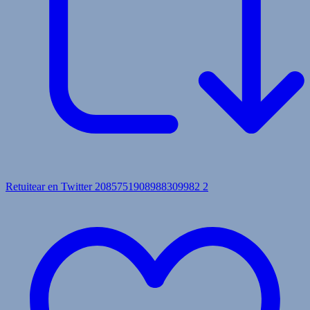
Retuitear en Twitter 2085751908988309982
2