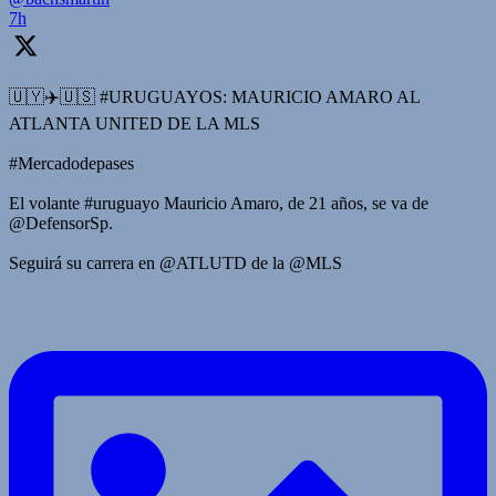
7h
🇺🇾✈️🇺🇸 #URUGUAYOS: MAURICIO AMARO AL
ATLANTA UNITED DE LA MLS
#Mercadodepases
El volante #uruguayo Mauricio Amaro, de 21 años, se va de
@DefensorSp.
Seguirá su carrera en @ATLUTD de la @MLS