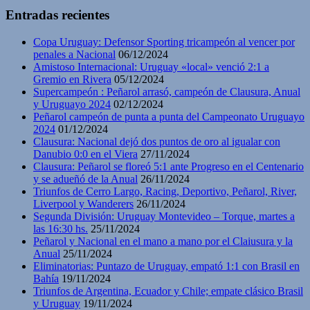
Entradas recientes
Copa Uruguay: Defensor Sporting tricampeón al vencer por
penales a Nacional
06/12/2024
Amistoso Internacional: Uruguay «local» venció 2:1 a
Gremio en Rivera
05/12/2024
Supercampeón : Peñarol arrasó, campeón de Clausura, Anual
y Uruguayo 2024
02/12/2024
Peñarol campeón de punta a punta del Campeonato Uruguayo
2024
01/12/2024
Clausura: Nacional dejó dos puntos de oro al igualar con
Danubio 0:0 en el Viera
27/11/2024
Clausura: Peñarol se floreó 5:1 ante Progreso en el Centenario
y se adueñó de la Anual
26/11/2024
Triunfos de Cerro Largo, Racing, Deportivo, Peñarol, River,
Liverpool y Wanderers
26/11/2024
Segunda División: Uruguay Montevideo – Torque, martes a
las 16:30 hs.
25/11/2024
Peñarol y Nacional en el mano a mano por el Claiusura y la
Anual
25/11/2024
Eliminatorias: Puntazo de Uruguay, empató 1:1 con Brasil en
Bahía
19/11/2024
Triunfos de Argentina, Ecuador y Chile; empate clásico Brasil
y Uruguay
19/11/2024