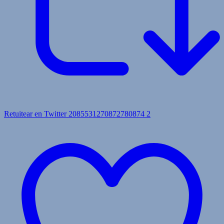
Retuitear en Twitter 2085531270872780874
2