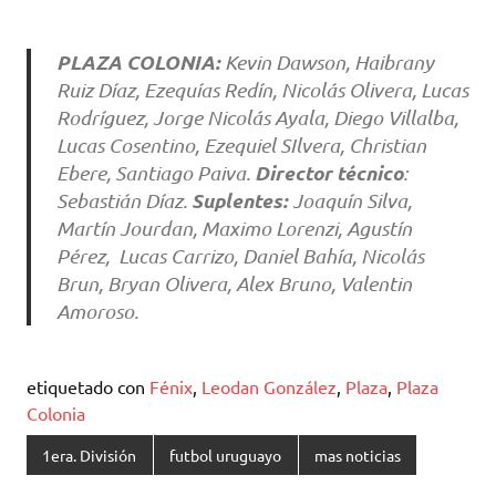
PLAZA COLONIA:
Kevin Dawson, Haibrany
Ruiz Díaz, Ezequías Redín, Nicolás Olivera, Lucas
Rodríguez, Jorge Nicolás Ayala, Diego Villalba,
Lucas Cosentino, Ezequiel SIlvera, Christian
Director técnico
Ebere, Santiago Paiva.
:
Suplentes:
Sebastián Díaz.
Joaquín Silva,
Martín Jourdan, Maximo Lorenzi, Agustín
Pérez, Lucas Carrizo, Daniel Bahía, Nicolás
Brun, Bryan Olivera, Alex Bruno, Valentin
Amoroso.
etiquetado con
Fénix
,
Leodan González
,
Plaza
,
Plaza
Colonia
1era. División
futbol uruguayo
mas noticias