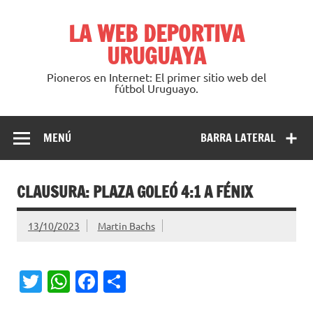
Saltar
al
LA WEB DEPORTIVA
contenido
URUGUAYA
Pioneros en Internet: El primer sitio web del
fútbol Uruguayo.
MENÚ
BARRA LATERAL
CLAUSURA: PLAZA GOLEÓ 4:1 A FÉNIX
13/10/2023
Martin Bachs
T
W
Fa
C
w
h
c
o