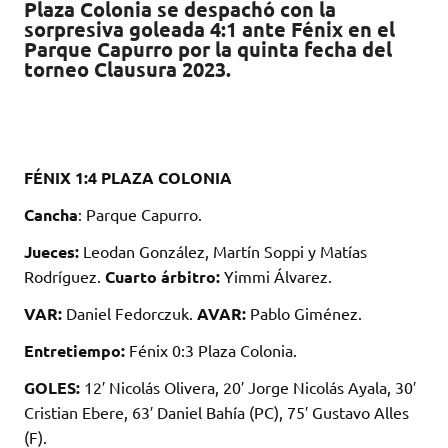
Plaza Colonia se despachó con la
it
at
e
m
sorpresiva goleada 4:1 ante Fénix en el
te
s
b
p
Parque Capurro por la quinta fecha del
torneo Clausura 2023.
r
A
o
ar
p
o
ti
p
k
r
FÉNIX 1:4 PLAZA COLONIA
Cancha
: Parque Capurro.
Jueces:
Leodan González, Martín Soppi y Matías
Rodríguez.
Cuarto árbitro:
Yimmi Álvarez.
VAR:
Daniel Fedorczuk.
AVAR:
Pablo Giménez.
Entretiempo:
Fénix 0:3 Plaza Colonia.
GOLES:
12′ Nicolás Olivera, 20′ Jorge Nicolás Ayala, 30′
Cristian Ebere, 63′ Daniel Bahía (PC), 75′ Gustavo Alles
(F).