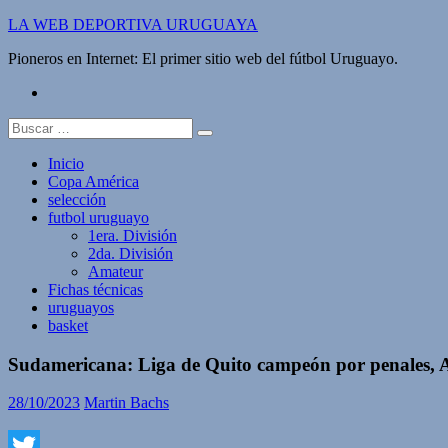
Saltar
LA WEB DEPORTIVA URUGUAYA
al
Pioneros en Internet: El primer sitio web del fútbol Uruguayo.
contenido
twitter
Buscar:
Inicio
Copa América
selección
futbol uruguayo
1era. División
2da. División
Amateur
Fichas técnicas
uruguayos
basket
Sudamericana: Liga de Quito campeón por penales, 
28/10/2023
Martin Bachs