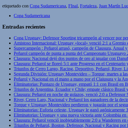
etiquetado con
Copa Sudamericana
,
FInal
,
Fortaleza
,
Juan Martín Lu
Copa Sudamericana
Entradas recientes
Copa Uruguay: Defensor Sporting tricampeón al vencer por pe
Amistoso Internacional: Uruguay «local» venció 2:1 a Gremio 
Supercampeón : Peñarol arrasó, campeón de Clausura, Anual 
Peñarol campeón de punta a punta del Campeonato Uruguayo 
Clausura: Nacional dejó dos puntos de oro al igualar con Danub
Clausura: Peñarol se floreó 5:1 ante Progreso en el Centenario 
Triunfos de Cerro Largo, Racing, Deportivo, Peñarol, River, L
Segunda División: Uruguay Montevideo – Torque, martes a las
Peñarol y Nacional en el mano a mano por el Claiusura y la An
Eliminatorias: Puntazo de Uruguay, empató 1:1 con Brasil en B
Triunfos de Argentina, Ecuador y Chile; empate clásico Brasil
Clausura: Peñarol en noche de golazos, venció 2:0 a Defensor
River, Cerro Laro, Nacional y Peñarol los ganadores de la deci
Torque y Uruguay Montevideo perdieron y jugarán por el segu
Eliminatorias: Euforia celeste, Uruguay le ganó agónicamente 
Eliminatorias: Uruguay y una nueva victoria ante Colombia en
Clausura: Peñarol venció inobjetablemente 2:0 a Wanderers en 
Triunfos de Peñarol, Boston, Defensor, Nacional y Racing por