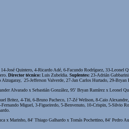
4-José Quintero, 4-Ricardo Adé, 6-Facundo Rodríguez, 33-Leonel Qu
rero.
Director técnico:
Luis Zubeldia.
Suplentes:
23-Adrián Gabbarini
 Alzugaray, 25-Jefferson Valverde, 27-Jan Carlos Hurtado, 29-Bryan
xander Alvarado x Sebastián González, 95′ Bryan Ramírez x Leonel Qu
el Britez, 4-Titi, 6-Bruno Pacheco, 17-Zé Welison, 8-Caio Alexandre
-Fernando Miguel, 3-Figueiredo, 5-Benvenuto, 10-Crispin, 5-Silvio 
ardo.
ca x Marinho, 84′ Thiago Galhardo x Tomás Pochettino, 84′ Pedro Aug