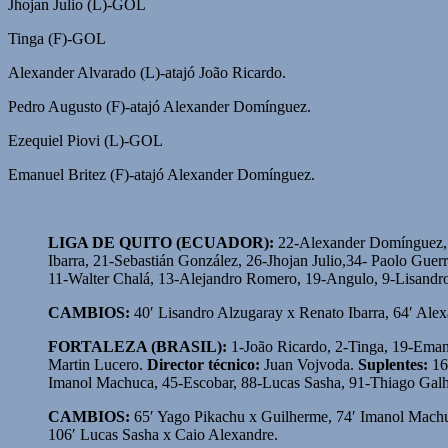
Jhojan Julio (L)-GOL
Tinga (F)-GOL
Alexander Alvarado (L)-atajó João Ricardo.
Pedro Augusto (F)-atajó Alexander Domínguez.
Ezequiel Piovi (L)-GOL
Emanuel Britez (F)-atajó Alexander Domínguez.
LIGA DE QUITO (ECUADOR):
22-Alexander Domínguez, 1
Ibarra, 21-Sebastián González, 26-Jhojan Julio,34- Paolo Guer
11-Walter Chalá, 13-Alejandro Romero, 19-Angulo, 9-Lisandro
CAMBIOS:
40′ Lisandro Alzugaray x Renato Ibarra, 64′ Ale
FORTALEZA (BRASIL):
1-João Ricardo, 2-Tinga, 19-Emanu
Martin Lucero.
Director técnico:
Juan Vojvoda.
Suplentes:
16
Imanol Machuca, 45-Escobar, 88-Lucas Sasha, 91-Thiago Galh
CAMBIOS:
65′ Yago Pikachu x Guilherme, 74′ Imanol Machu
106′ Lucas Sasha x Caio Alexandre.