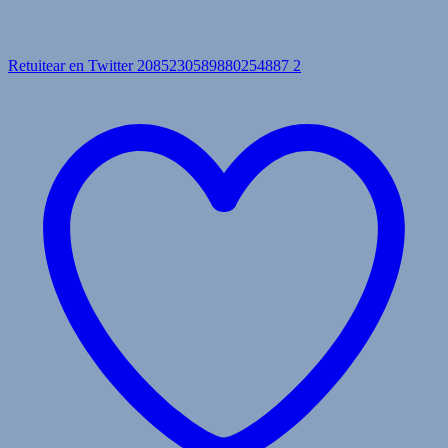
Retuitear en Twitter 2085230589880254887
2