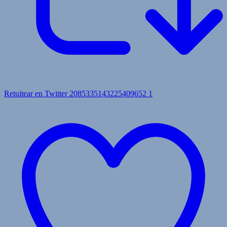
Retuitear en Twitter 2085335143225409652
1