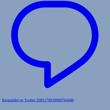
Responder en Twitter 2085170839989764448