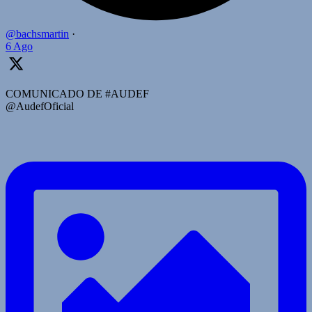
@bachsmartin
·
6 Ago
COMUNICADO DE #AUDEF
@AudefOficial