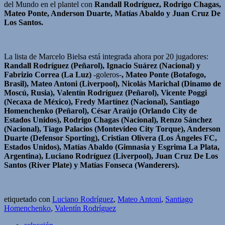
del Mundo en el plantel con
Randall Rodríguez, Rodrigo Chagas,
Mateo Ponte, Anderson Duarte, Matías Abaldo y Juan Cruz De
Los Santos.
La lista de Marcelo Bielsa está integrada ahora por 20 jugadores:
Randall Rodríguez (Peñarol), Ignacio Suárez (Nacional) y
Fabrizio Correa (La Luz)
-goleros-
, Mateo Ponte (Botafogo,
Brasil), Mateo Antoni (Liverpool), Nicolás Marichal (Dinamo de
Moscú, Rusia), Valentín Rodríguez (Peñarol), Vicente Poggi
(Necaxa de México), Fredy Martínez (Nacional), Santiago
Homenchenko (Peñarol), César Araújo (Orlando City de
Estados Unidos), Rodrigo Chagas (Nacional), Renzo Sánchez
(Nacional), Tiago Palacios (Montevideo City Torque), Anderson
Duarte (Defensor Sporting), Cristian Olivera (Los Ángeles FC,
Estados Unidos), Matías Abaldo (Gimnasia y Esgrima La Plata,
Argentina), Luciano Rodríguez (Liverpool), Juan Cruz De Los
Santos (River Plate) y Matías Fonseca (Wanderers).
etiquetado con
Luciano Rodríguez
,
Mateo Antoni
,
Santiago
Homenchenko
,
Valentín Rodríguez