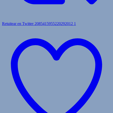
Retuitear en Twitter 2085415955220292012
1