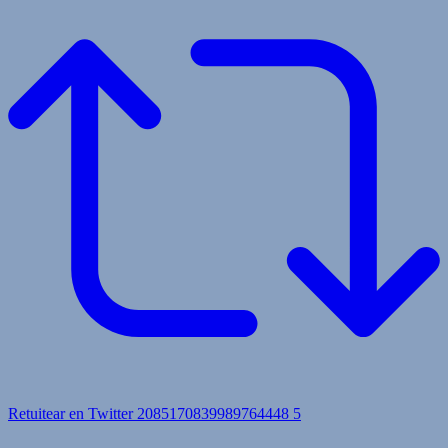
Retuitear en Twitter 2085170839989764448
5