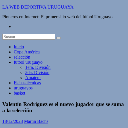
Saltar
LA WEB DEPORTIVA URUGUAYA
al
Pioneros en Internet: El primer sitio web del fútbol Uruguayo.
contenido
twitter
Buscar:
Inicio
Copa América
selección
futbol uruguayo
1era. División
2da. División
Amateur
Fichas técnicas
uruguayos
basket
Valentín Rodríguez es el nuevo jugador que se suma
a la selección
18/12/2023
Martin Bachs