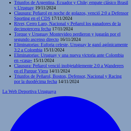
Triunfos de Argentina, Ecuador y Chile; empate clásico Brasil
y Uruguay
19/11/2024
Clausura: Peñarol en noche de golazos, venció 2:0 a Defensor
Sporting en el CDS
17/11/2024
River, Cerro Laro, Nacional y Peñarol los ganadores de la
decimotercera fecha
17/11/2024
Torque y Uruguay Montevideo perdieron y jugarán por el
segundo ascenso directo
16/11/2024
Eliminatorias: Euforia celeste, Uruguay le ganó agónicamente
3:2 a Colombia
15/11/2024
Eliminatorias: Uruguay y una nueva victoria ante Colombia
en «casa»
15/11/2024
Clausura: Peñarol venció inobjetablemente 2:0 a Wanderers
en el Parque Viera
14/11/2024
Triunfos de Peñarol, Boston, Defensor, Nacional y Racing
por la duodécima fecha
14/11/2024
La Web Deportiva Uruguaya