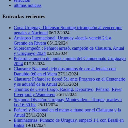
selección
ultimas noticias
Entradas recientes
Copa Uruguay: Defensor Sporting tricampeón al vencer por
penales a Nacional
06/12/2024
Amistoso Internacional: Uruguay «local» venció 2:1 a
Gremio en Rivera
05/12/2024
Supercampeón : Peñarol arrasó, campeón de Clausura, Anual
y Uruguayo 2024
02/12/2024
Peñarol campeón de punta a punta del Campeonato Uruguayo
2024
01/12/2024
Clausura: Nacional dejó dos puntos de oro al igualar con
Danubio 0:0 en el Viera
27/11/2024
Clausura: Peñarol se floreó 5:1 ante Progreso en el Centenario
y se adueñó de la Anual
26/11/2024
Triunfos de Cerro Largo, Racing, Deportivo, Peñarol, River,
Liverpool y Wanderers
26/11/2024
Segunda División: Uruguay Montevideo – Torque, martes a
las 16:30 hs.
25/11/2024
Peñarol y Nacional en el mano a mano por el Claiusura y la
Anual
25/11/2024
Eliminatorias: Puntazo de Uruguay, empató 1:1 con Brasil en
Bahía
19/11/2024