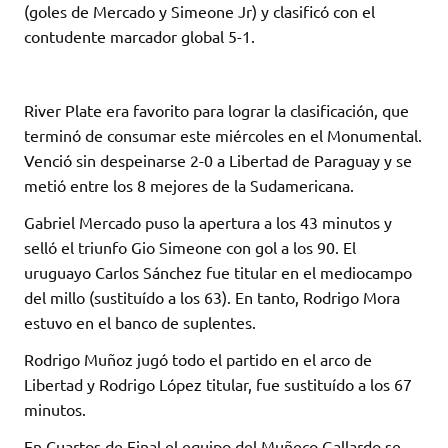
it
at
e
m
(goles de Mercado y Simeone Jr) y clasificó con el
te
s
b
p
contudente marcador global 5-1.
r
A
o
ar
p
o
ti
River Plate era favorito para lograr la clasificación, que
p
k
r
terminó de consumar este miércoles en el Monumental.
Venció sin despeinarse 2-0 a Libertad de Paraguay y se
metió entre los 8 mejores de la Sudamericana.
Gabriel Mercado puso la apertura a los 43 minutos y
selló el triunfo Gio Simeone con gol a los 90. El
uruguayo Carlos Sánchez fue titular en el mediocampo
del millo (sustituído a los 63). En tanto, Rodrigo Mora
estuvo en el banco de suplentes.
Rodrigo Muñoz jugó todo el partido en el arco de
Libertad y Rodrigo López titular, fue sustituído a los 67
minutos.
En Cuartos de Final el equipo del Muñeco Gallardo se