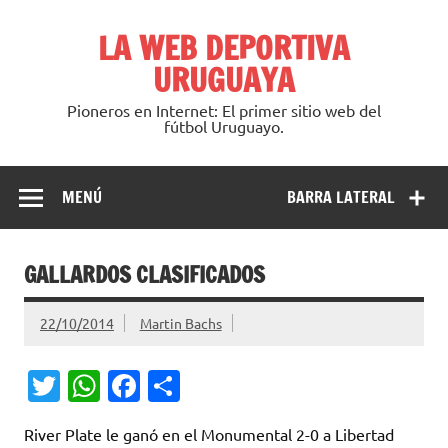
Saltar
al
LA WEB DEPORTIVA
contenido
URUGUAYA
Pioneros en Internet: El primer sitio web del
fútbol Uruguayo.
MENÚ
BARRA LATERAL
GALLARDOS CLASIFICADOS
22/10/2014
Martin Bachs
T
W
Fa
C
w
h
c
o
River Plate le ganó en el Monumental 2-0 a Libertad