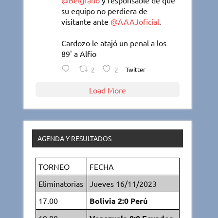
@Belgrano
y responsable de que
su equipo no perdiera de
visitante ante
@AAAJoficial
.
Cardozo le atajó un penal a los
89' a Alfio
2
2
Twitter
Load More
AGENDA Y RESULTADOS
TORNEO
FECHA
Eliminatorias
Jueves 16/11/2023
17.00
Bolivia 2:0 Perú