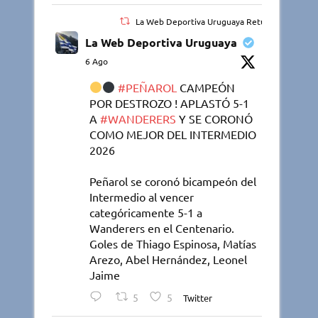
La Web Deportiva Uruguaya Retuiteado
La Web Deportiva Uruguaya
6 Ago
#PEÑAROL
CAMPEÓN
POR DESTROZO ! APLASTÓ 5-1
A
#WANDERERS
Y SE CORONÓ
COMO MEJOR DEL INTERMEDIO
2026
Peñarol se coronó bicampeón del
Intermedio al vencer
categóricamente 5-1 a
Wanderers en el Centenario.
Goles de Thiago Espinosa, Matías
Arezo, Abel Hernández, Leonel
Jaime
5
5
Twitter