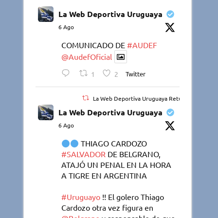
La Web Deportiva Uruguaya
6 Ago
COMUNICADO DE
#AUDEF
@AudefOficial
1
2
Twitter
La Web Deportiva Uruguaya Retuiteado
La Web Deportiva Uruguaya
6 Ago
THIAGO CARDOZO
#SALVADOR
DE BELGRANO,
ATAJÓ UN PENAL EN LA HORA
A TIGRE EN ARGENTINA
#Uruguayo
!! El golero Thiago
Cardozo otra vez figura en