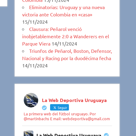
Eliminatorias: Uruguay y una nueva
victoria ante Colombia en «casa»
15/11/2024
Clausura: Peñarol venció
inobjetablemente 2:0 a Wanderers en el
Parque Viera
14/11/2024
Triunfos de Peñarol, Boston, Defensor,
Nacional y Racing por la duodécima fecha
14/11/2024
La Web Deportiva Uruguaya
Seguir
La primera web del fútbol uruguayo. Por
@martinbachs E mail: webdeportiva@gmail.com
La Web Deportiva Uruguaya