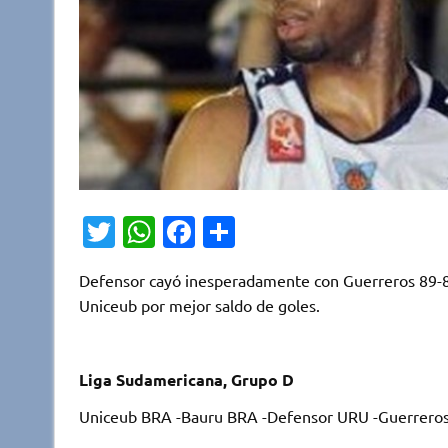
T
W
Fa
C
w
h
c
o
Defensor cayó inesperadamente con Guerreros 89-8
it
at
e
m
Uniceub por mejor saldo de goles.
te
s
b
p
r
A
o
ar
Liga Sudamericana, Grupo D
p
o
ti
p
k
r
Uniceub BRA -Bauru BRA -Defensor URU -Guerrero