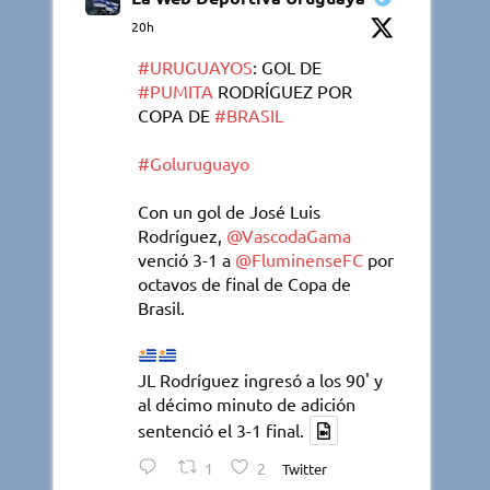
20h
#URUGUAYOS
: GOL DE
#PUMITA
RODRÍGUEZ POR
COPA DE
#BRASIL
#Goluruguayo
Con un gol de José Luis
Rodríguez,
@VascodaGama
venció 3-1 a
@FluminenseFC
por
octavos de final de Copa de
Brasil.
JL Rodríguez ingresó a los 90' y
al décimo minuto de adición
sentenció el 3-1 final.
1
2
Twitter