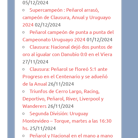
05/12/2024
Supercampeón : Peñarol arrasó,
campeón de Clausura, Anual y Uruguayo
2024
02/12/2024
Peñarol campeón de punta a punta del
Campeonato Uruguayo 2024
01/12/2024
Clausura: Nacional dejó dos puntos de
oro al igualar con Danubio 0:0 en el Viera
27/11/2024
Clausura: Peñarol se floreó 5:1 ante
Progreso en el Centenario y se adueñó
de la Anual
26/11/2024
Triunfos de Cerro Largo, Racing,
Deportivo, Peñarol, River, Liverpool y
Wanderers
26/11/2024
Segunda División: Uruguay
Montevideo – Torque, martes a las 16:30
hs.
25/11/2024
Peñarol y Nacional en el mano a mano