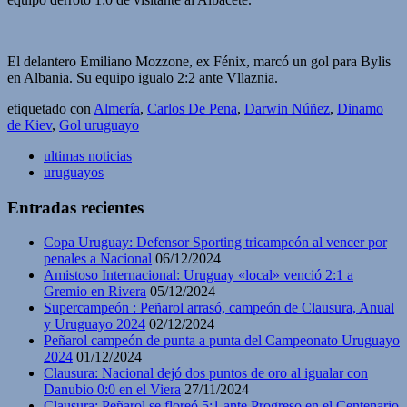
El delantero Emiliano Mozzone, ex Fénix, marcó un gol para Bylis
en Albania. Su equipo igualo 2:2 ante Vllaznia.
etiquetado con
Almería
,
Carlos De Pena
,
Darwin Núñez
,
Dinamo
de Kiev
,
Gol uruguayo
ultimas noticias
uruguayos
Entradas recientes
Copa Uruguay: Defensor Sporting tricampeón al vencer por
penales a Nacional
06/12/2024
Amistoso Internacional: Uruguay «local» venció 2:1 a
Gremio en Rivera
05/12/2024
Supercampeón : Peñarol arrasó, campeón de Clausura, Anual
y Uruguayo 2024
02/12/2024
Peñarol campeón de punta a punta del Campeonato Uruguayo
2024
01/12/2024
Clausura: Nacional dejó dos puntos de oro al igualar con
Danubio 0:0 en el Viera
27/11/2024
Clausura: Peñarol se floreó 5:1 ante Progreso en el Centenario