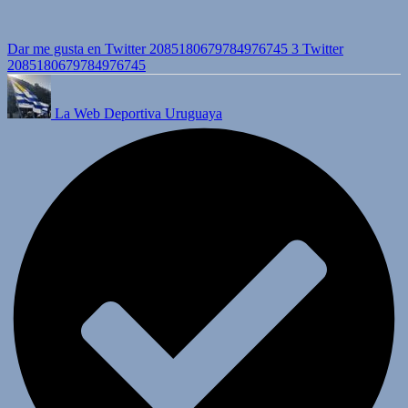
Dar me gusta en Twitter 2085180679784976745
3
Twitter
2085180679784976745
La Web Deportiva Uruguaya