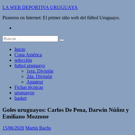
Saltar
LA WEB DEPORTIVA URUGUAYA
al
Pioneros en Internet: El primer sitio web del fútbol Uruguayo.
contenido
twitter
Buscar:
Inicio
Copa América
selección
futbol uruguayo
1era. División
2da. División
Amateur
Fichas técnicas
uruguayos
basket
Goles uruguayos: Carlos De Pena, Darwin Núñez y
Emiliano Mozzone
15/06/2020
Martin Bachs