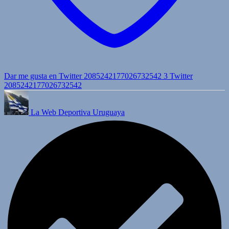
Dar me gusta en Twitter 2085242177026732542
3
Twitter
2085242177026732542
La Web Deportiva Uruguaya