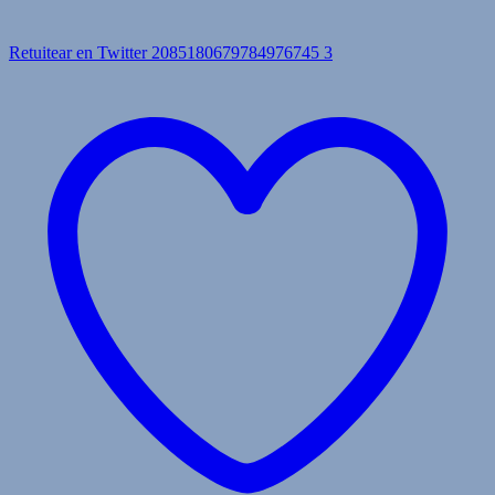
Retuitear en Twitter 2085180679784976745
3