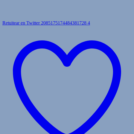
Retuitear en Twitter 2085175174484381728
4