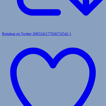
Retuitear en Twitter 2085242177026732542
1