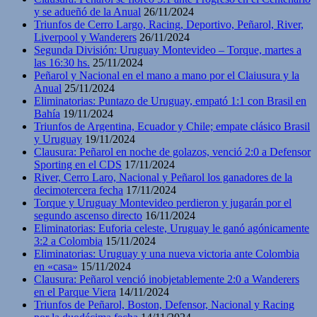
y se adueñó de la Anual
26/11/2024
Triunfos de Cerro Largo, Racing, Deportivo, Peñarol, River,
Liverpool y Wanderers
26/11/2024
Segunda División: Uruguay Montevideo – Torque, martes a
las 16:30 hs.
25/11/2024
Peñarol y Nacional en el mano a mano por el Claiusura y la
Anual
25/11/2024
Eliminatorias: Puntazo de Uruguay, empató 1:1 con Brasil en
Bahía
19/11/2024
Triunfos de Argentina, Ecuador y Chile; empate clásico Brasil
y Uruguay
19/11/2024
Clausura: Peñarol en noche de golazos, venció 2:0 a Defensor
Sporting en el CDS
17/11/2024
River, Cerro Laro, Nacional y Peñarol los ganadores de la
decimotercera fecha
17/11/2024
Torque y Uruguay Montevideo perdieron y jugarán por el
segundo ascenso directo
16/11/2024
Eliminatorias: Euforia celeste, Uruguay le ganó agónicamente
3:2 a Colombia
15/11/2024
Eliminatorias: Uruguay y una nueva victoria ante Colombia
en «casa»
15/11/2024
Clausura: Peñarol venció inobjetablemente 2:0 a Wanderers
en el Parque Viera
14/11/2024
Triunfos de Peñarol, Boston, Defensor, Nacional y Racing