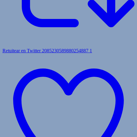
Retuitear en Twitter 2085230589880254887
1