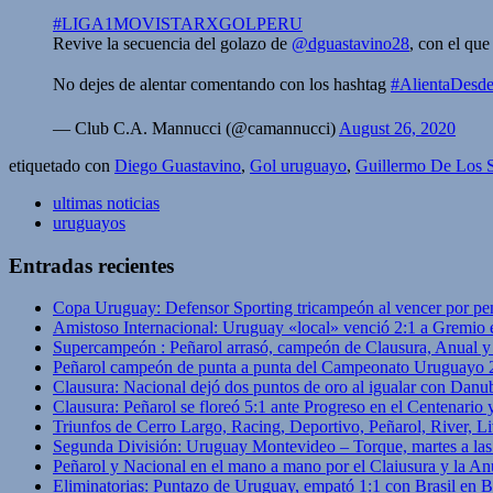
#LIGA1MOVISTARXGOLPERU
Revive la secuencia del golazo de
@dguastavino28
, con el qu
No dejes de alentar comentando con los hashtag
#AlientaDesd
— Club C.A. Mannucci (@camannucci)
August 26, 2020
etiquetado con
Diego Guastavino
,
Gol uruguayo
,
Guillermo De Los 
ultimas noticias
uruguayos
Entradas recientes
Copa Uruguay: Defensor Sporting tricampeón al vencer por pe
Amistoso Internacional: Uruguay «local» venció 2:1 a Gremio 
Supercampeón : Peñarol arrasó, campeón de Clausura, Anual 
Peñarol campeón de punta a punta del Campeonato Uruguayo 
Clausura: Nacional dejó dos puntos de oro al igualar con Danub
Clausura: Peñarol se floreó 5:1 ante Progreso en el Centenario 
Triunfos de Cerro Largo, Racing, Deportivo, Peñarol, River, L
Segunda División: Uruguay Montevideo – Torque, martes a las
Peñarol y Nacional en el mano a mano por el Claiusura y la An
Eliminatorias: Puntazo de Uruguay, empató 1:1 con Brasil en B