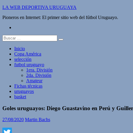
Saltar
LA WEB DEPORTIVA URUGUAYA
al
Pioneros en Internet: El primer sitio web del fútbol Uruguayo.
contenido
twitter
Buscar:
Inicio
Copa América
selección
futbol uruguayo
1era. División
2da. División
Amateur
Fichas técnicas
uruguayos
basket
Goles uruguayos: Diego Guastavino en Perú y Guill
27/08/2020
Martin Bachs