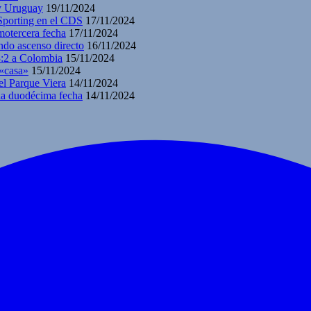
 y Uruguay
19/11/2024
 Sporting en el CDS
17/11/2024
motercera fecha
17/11/2024
ndo ascenso directo
16/11/2024
3:2 a Colombia
15/11/2024
 «casa»
15/11/2024
el Parque Viera
14/11/2024
 la duodécima fecha
14/11/2024