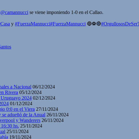
e
@camannucci
se viene imponiendo 1-0 en el Callao.
eCasa
y
#FuerzaMannucci
#FuerzaMannucci
🔵⚽🔴
#OrgullososDeSerT
Santos
nales a Nacional
06/12/2024
en Rivera
05/12/2024
y Uruguayo 2024
02/12/2024
2024
01/12/2024
io 0:0 en el Viera
27/11/2024
y se adueñó de la Anual
26/11/2024
iverpool y Wanderers
26/11/2024
 16:30 hs.
25/11/2024
ual
25/11/2024
ahía
19/11/2024