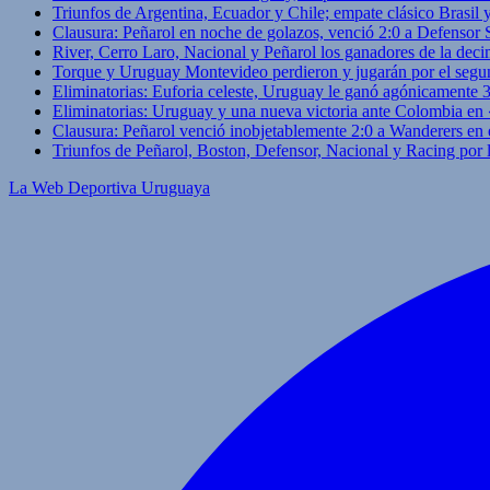
Triunfos de Argentina, Ecuador y Chile; empate clásico Brasil
Clausura: Peñarol en noche de golazos, venció 2:0 a Defensor
River, Cerro Laro, Nacional y Peñarol los ganadores de la deci
Torque y Uruguay Montevideo perdieron y jugarán por el segu
Eliminatorias: Euforia celeste, Uruguay le ganó agónicamente 
Eliminatorias: Uruguay y una nueva victoria ante Colombia en
Clausura: Peñarol venció inobjetablemente 2:0 a Wanderers en 
Triunfos de Peñarol, Boston, Defensor, Nacional y Racing por
La Web Deportiva Uruguaya