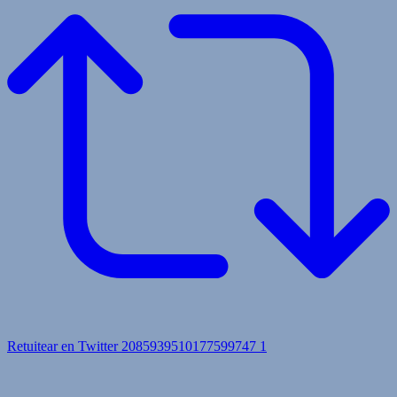
Retuitear en Twitter 2085939510177599747
1