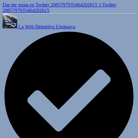
Dar me gusta en Twitter 2085797935464202615
3
Twitter
2085797935464202615
La Web Deportiva Uruguaya