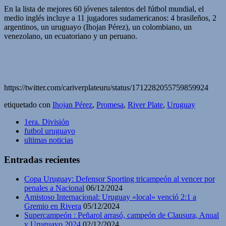
En la lista de mejores 60 jóvenes talentos del fútbol mundial, el
medio inglés incluye a 11 jugadores sudamericanos: 4 brasileños, 2
argentinos, un uruguayo (Ihojan Pérez), un colombiano, un
venezolano, un ecuatoriano y un peruano.
https://twitter.com/cariverplateuru/status/1712282055759859924
etiquetado con
Ihojan Pérez
,
Promesa
,
River Plate
,
Uruguay
1era. División
futbol uruguayo
ultimas noticias
Entradas recientes
Copa Uruguay: Defensor Sporting tricampeón al vencer por
penales a Nacional
06/12/2024
Amistoso Internacional: Uruguay «local» venció 2:1 a
Gremio en Rivera
05/12/2024
Supercampeón : Peñarol arrasó, campeón de Clausura, Anual
y Uruguayo 2024
02/12/2024