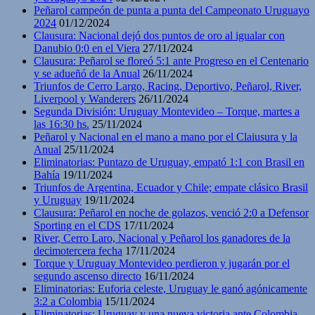
Peñarol campeón de punta a punta del Campeonato Uruguayo
2024
01/12/2024
Clausura: Nacional dejó dos puntos de oro al igualar con
Danubio 0:0 en el Viera
27/11/2024
Clausura: Peñarol se floreó 5:1 ante Progreso en el Centenario
y se adueñó de la Anual
26/11/2024
Triunfos de Cerro Largo, Racing, Deportivo, Peñarol, River,
Liverpool y Wanderers
26/11/2024
Segunda División: Uruguay Montevideo – Torque, martes a
las 16:30 hs.
25/11/2024
Peñarol y Nacional en el mano a mano por el Claiusura y la
Anual
25/11/2024
Eliminatorias: Puntazo de Uruguay, empató 1:1 con Brasil en
Bahía
19/11/2024
Triunfos de Argentina, Ecuador y Chile; empate clásico Brasil
y Uruguay
19/11/2024
Clausura: Peñarol en noche de golazos, venció 2:0 a Defensor
Sporting en el CDS
17/11/2024
River, Cerro Laro, Nacional y Peñarol los ganadores de la
decimotercera fecha
17/11/2024
Torque y Uruguay Montevideo perdieron y jugarán por el
segundo ascenso directo
16/11/2024
Eliminatorias: Euforia celeste, Uruguay le ganó agónicamente
3:2 a Colombia
15/11/2024
Eliminatorias: Uruguay y una nueva victoria ante Colombia