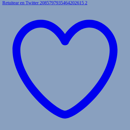
Retuitear en Twitter 2085797935464202615
2