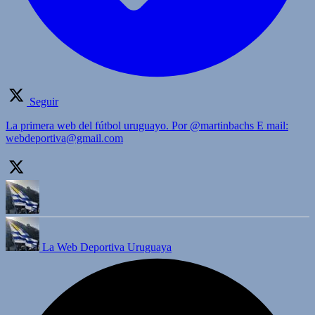
Seguir
La primera web del fútbol uruguayo. Por @martinbachs E mail:
webdeportiva@gmail.com
La Web Deportiva Uruguaya