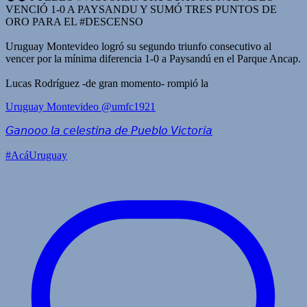
VENCIÓ 1-0 A PAYSANDU Y SUMÓ TRES PUNTOS DE
ORO PARA EL #DESCENSO
Uruguay Montevideo logró su segundo triunfo consecutivo al
vencer por la mínima diferencia 1-0 a Paysandú en el Parque Ancap.
Lucas Rodríguez -de gran momento- rompió la
Uruguay Montevideo
@umfc1921
𝘎𝘢𝘯𝘰𝘰𝘰 𝘭𝘢 𝘤𝘦𝘭𝘦𝘴𝘵𝘪𝘯𝘢 𝘥𝘦 𝘗𝘶𝘦𝘣𝘭𝘰 𝘝𝘪𝘤𝘵𝘰𝘳𝘪𝘢
#AcáUruguay