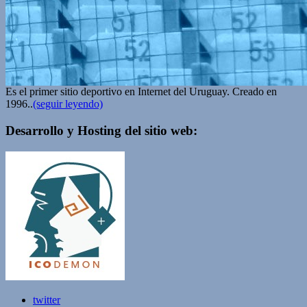
Es el primer sitio deportivo en Internet del Uruguay. Creado en
1996..
(seguir leyendo)
Desarrollo y Hosting del sitio web:
twitter