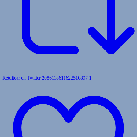
Retuitear en Twitter 2086118611622510897
1