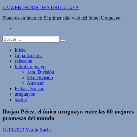
Saltar
LA WEB DEPORTIVA URUGUAYA
al
Pioneros en Internet: El primer sitio web del fútbol Uruguayo.
contenido
twitter
Buscar:
Inicio
Copa América
selección
futbol uruguayo
1era. División
2da. División
Amateur
Fichas técnicas
uruguayos
basket
Ihojan Pérez, el único uruguayo entre las 60 mejores
promesas del mundo
11/10/2023
Martin Bachs