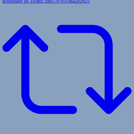
Responder en Twitter 2085797935464202615