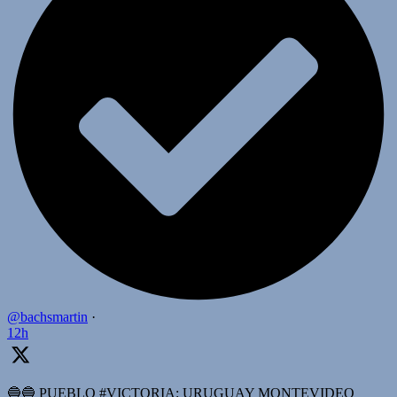
@bachsmartin
·
12h
🔵🔵 PUEBLO #VICTORIA: URUGUAY MONTEVIDEO