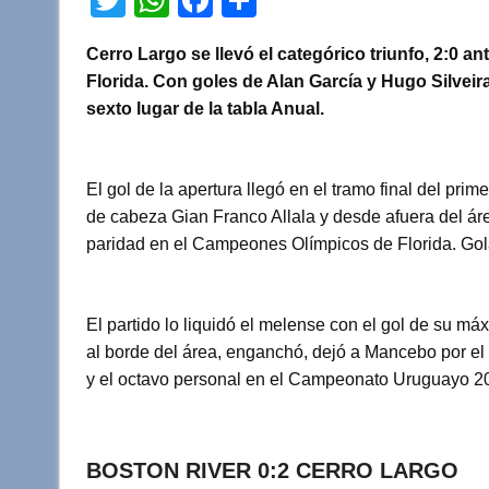
wi
h
a
o
Cerro Largo se llevó el categórico triunfo, 2:0 
tt
at
c
m
Florida. Con goles de Alan García y Hugo Silveira
er
s
e
p
sexto lugar de la tabla Anual.
A
b
ar
p
o
tir
El gol de la apertura llegó en el tramo final del pr
p
o
de cabeza Gian Franco Allala y desde afuera del áre
k
paridad en el Campeones Olímpicos de Florida. Gol
El partido lo liquidó el melense con el gol de su máx
al borde del área, enganchó, dejó a Mancebo por el 
y el octavo personal en el Campeonato Uruguayo 2
BOSTON RIVER 0:2 CERRO LARGO