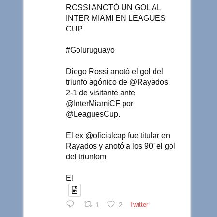
ROSSI ANOTÓ UN GOL AL
INTER MIAMI EN LEAGUES
CUP
#Goluruguayo
Diego Rossi anotó el gol del
triunfo agónico de @Rayados
2-1 de visitante ante
@InterMiamiCF por
@LeaguesCup.
El ex @oficialcap fue titular en
Rayados y anotó a los 90' el gol
del triunfom
El
1
2
Twitter