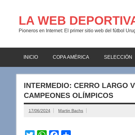
Saltar
al
contenido
LA WEB DEPORTIV
Pioneros en Internet: El primer sitio web del fútbol Ur
INICIO
COPA AMÉRICA
SELECCIÓN
INTERMEDIO: CERRO LARGO VE
CAMPEONES OLÍMPICOS
17/06/2024
Martin Bachs
T
W
F
C