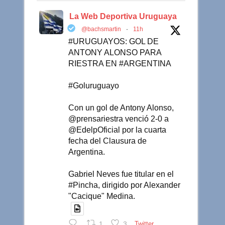
La Web Deportiva Uruguaya
@bachsmartin
·
11h
#URUGUAYOS: GOL DE
ANTONY ALONSO PARA
RIESTRA EN #ARGENTINA
#Goluruguayo
Con un gol de Antony Alonso,
@prensariestra venció 2-0 a
@EdelpOficial por la cuarta
fecha del Clausura de
Argentina.
Gabriel Neves fue titular en el
#Pincha, dirigido por Alexander
"Cacique" Medina.
1
3
Twitter