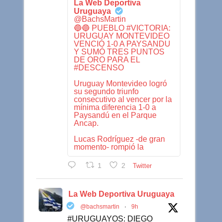
La Web Deportiva
Uruguaya
@BachsMartin
🔵🔵 PUEBLO #VICTORIA:
URUGUAY MONTEVIDEO
VENCIÓ 1-0 A PAYSANDU
Y SUMÓ TRES PUNTOS
DE ORO PARA EL
#DESCENSO
Uruguay Montevideo logró
su segundo triunfo
consecutivo al vencer por la
mínima diferencia 1-0 a
Paysandú en el Parque
Ancap.
Lucas Rodríguez -de gran
momento- rompió la
1
2
Twitter
La Web Deportiva Uruguaya
@bachsmartin
·
9h
#URUGUAYOS: DIEGO