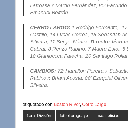
Larrossa x Martín Fernández, 85′ Facundo
Emanuel Beltrán.
CERRO LARGO:
1 Rodrigo Formento, 17 
Castillo, 14 Lucas Correa, 15 Sebastián As
Silveira, 11 Sergio Núñez.
Director técnic
Cabral, 8 Renzo Rabino, 7 Mauro Estol, 6 E
18 Gianluccca Fatecha, 20 Santiago Rolla
CAMBIOS:
72′ Hamilton Pereira x Sebasti
Rabino x Briam Acosta, 88′ Ezequiel Olive
Silveira.
etiquetado con
Boston River
,
Cerro Largo
1era. División
futbol uruguayo
mas noticias