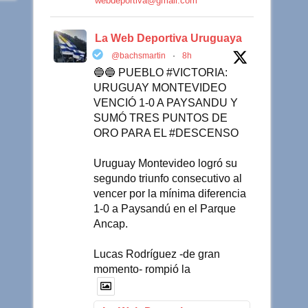
webdeportiva@gmail.com
La Web Deportiva Uruguaya
@bachsmartin
·
8h
🔵🔵 PUEBLO #VICTORIA:
URUGUAY MONTEVIDEO
VENCIÓ 1-0 A PAYSANDU Y
SUMÓ TRES PUNTOS DE
ORO PARA EL #DESCENSO
Uruguay Montevideo logró su
segundo triunfo consecutivo al
vencer por la mínima diferencia
1-0 a Paysandú en el Parque
Ancap.
Lucas Rodríguez -de gran
momento- rompió la