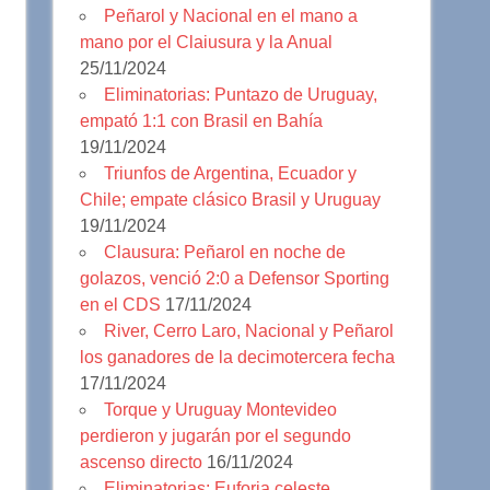
Peñarol y Nacional en el mano a
mano por el Claiusura y la Anual
25/11/2024
Eliminatorias: Puntazo de Uruguay,
empató 1:1 con Brasil en Bahía
19/11/2024
Triunfos de Argentina, Ecuador y
Chile; empate clásico Brasil y Uruguay
19/11/2024
Clausura: Peñarol en noche de
golazos, venció 2:0 a Defensor Sporting
en el CDS
17/11/2024
River, Cerro Laro, Nacional y Peñarol
los ganadores de la decimotercera fecha
17/11/2024
Torque y Uruguay Montevideo
perdieron y jugarán por el segundo
ascenso directo
16/11/2024
Eliminatorias: Euforia celeste,