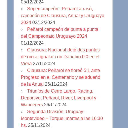
05/12/2024
Supercampeón : Peñarol arrasó,
campeón de Clausura, Anual y Uruguayo
2024
02/12/2024
Peñarol campeón de punta a punta
del Campeonato Uruguayo 2024
01/12/2024
Clausura: Nacional dejó dos puntos
de oro al igualar con Danubio 0:0 en el
Viera
27/11/2024
Clausura: Peñarol se floreó 5:1 ante
Progreso en el Centenario y se adueñó
de la Anual
26/11/2024
Triunfos de Cerro Largo, Racing,
Deportivo, Peñarol, River, Liverpool y
Wanderers
26/11/2024
Segunda División: Uruguay
Montevideo – Torque, martes a las 16:30
hs.
25/11/2024