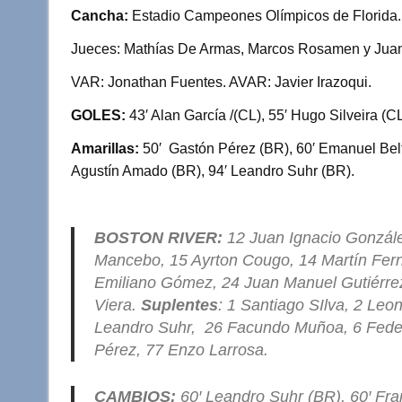
Cancha:
Estadio Campeones Olímpicos de Florida.
Jueces: Mathías De Armas, Marcos Rosamen y Juan A
VAR: Jonathan Fuentes. AVAR: Javier Irazoqui.
GOLES:
43′ Alan García /(CL), 55′ Hugo Silveira (CL
Amarillas:
50′ Gastón Pérez (BR), 60′ Emanuel Beltr
Agustín Amado (BR), 94′ Leandro Suhr (BR).
BOSTON RIVER:
12 Juan Ignacio Gonzále
Mancebo, 15 Ayrton Cougo, 14 Martín Fer
Emiliano Gómez, 24 Juan Manuel Gutiérre
Viera.
Suplentes
: 1 Santiago SIlva, 2 Leo
Leandro Suhr, 26 Facundo Muñoa, 6 Feder
Pérez, 77 Enzo Larrosa.
CAMBIOS:
60′ Leandro Suhr (BR), 60′ Fr