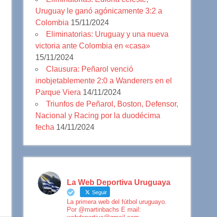
Uruguay le ganó agónicamente 3:2 a
Colombia
15/11/2024
Eliminatorias: Uruguay y una nueva
victoria ante Colombia en «casa»
15/11/2024
Clausura: Peñarol venció
inobjetablemente 2:0 a Wanderers en el
Parque Viera
14/11/2024
Triunfos de Peñarol, Boston, Defensor,
Nacional y Racing por la duodécima
fecha
14/11/2024
La Web Deportiva Uruguaya
Seguir
La primera web del fútbol uruguayo.
Por @martinbachs E mail: