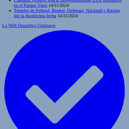
Clausura: Peñarol venció inobjetablemente 2:0 a Wanderers
en el Parque Viera
14/11/2024
Triunfos de Peñarol, Boston, Defensor, Nacional y Racing
por la duodécima fecha
14/11/2024
La Web Deportiva Uruguaya