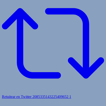
Retuitear en Twitter 2085335143225409652
1