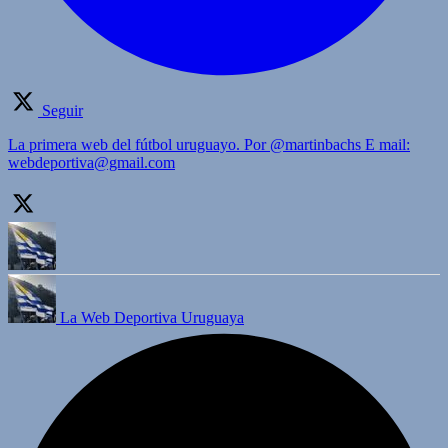
Seguir
La primera web del fútbol uruguayo. Por @martinbachs E mail:
webdeportiva@gmail.com
La Web Deportiva Uruguaya