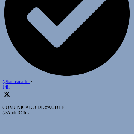
@bachsmartin
·
14h
COMUNICADO DE #AUDEF
@AudefOficial