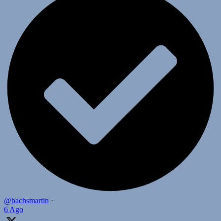
@bachsmartin
·
6 Ago