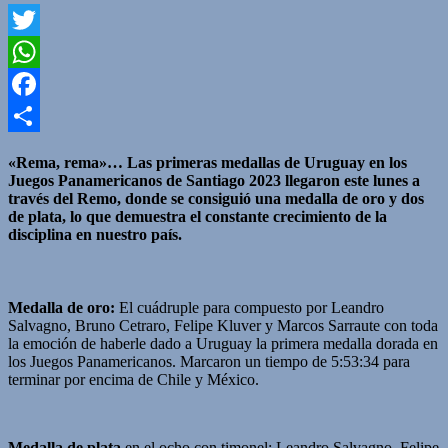
Twitter
WhatsApp
Facebook
Compartir
«Rema, rema»… Las primeras medallas de Uruguay en los
Juegos Panamericanos de Santiago 2023 llegaron este lunes a
través del Remo, donde se consiguió una medalla de oro y dos
de plata, lo que demuestra el constante crecimiento de la
disciplina en nuestro país.
Medalla de oro:
El cuádruple para compuesto por Leandro
Salvagno, Bruno Cetraro, Felipe Kluver y Marcos Sarraute con toda
la emoción de haberle dado a Uruguay la primera medalla dorada en
los Juegos Panamericanos. Marcaron un tiempo de 5:53:34 para
terminar por encima de Chile y México.
Medalla de plata
en el ocho con timonel: Leandro Salvagno, Felipe