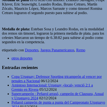
Kluver, Eric Seawright, Leandro Rodas, Bruno Cetraro, Martín
Zócalo, Mauricio López, Marcos Sarraute y como timonel Romina
Cetraro lograron el segundo puesto para subirse al podio.
Medalla de plata:
Esteban Sosa y Leandro Rodas, en la modalidad
dos remos sin timonel, lograron la primera medalla de plata. para los
celestes Marcaron un tiempo de 6.38:82 para subirse al podio como
segundos en la competencia.
etiquetado con
Deportes
,
Juegos Panamericanos
,
Remo
otros deportes
Entradas recientes
Copa Uruguay: Defensor Sporting tricampeón al vencer por
penales a Nacional
06/12/2024
Amistoso Internacional: Uruguay «local» venció 2:1 a
Gremio en Rivera
05/12/2024
Supercampeón : Peñarol arrasó, campeón de Clausura, Anual
y Uruguayo 2024
02/12/2024
Peñarol campeón de punta a punta del Campeonato Uruguayo
2024
01/12/2024