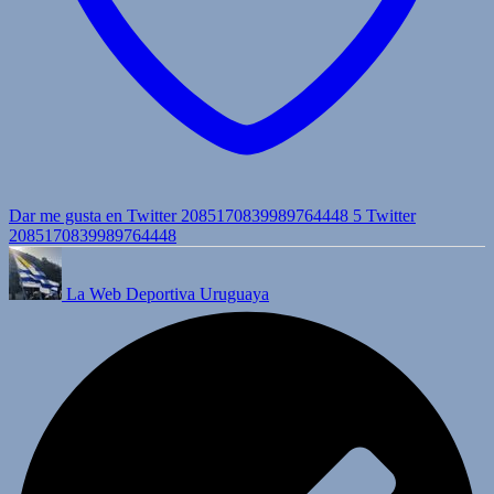
Dar me gusta en Twitter 2085170839989764448
5
Twitter
2085170839989764448
La Web Deportiva Uruguaya