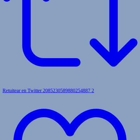
Retuitear en Twitter 2085230589880254887
2