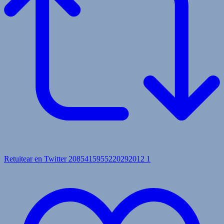
Retuitear en Twitter 2085415955220292012
1