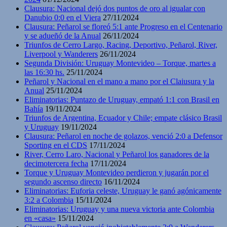
Clausura: Nacional dejó dos puntos de oro al igualar con
Danubio 0:0 en el Viera
27/11/2024
Clausura: Peñarol se floreó 5:1 ante Progreso en el Centenario
y se adueñó de la Anual
26/11/2024
Triunfos de Cerro Largo, Racing, Deportivo, Peñarol, River,
Liverpool y Wanderers
26/11/2024
Segunda División: Uruguay Montevideo – Torque, martes a
las 16:30 hs.
25/11/2024
Peñarol y Nacional en el mano a mano por el Claiusura y la
Anual
25/11/2024
Eliminatorias: Puntazo de Uruguay, empató 1:1 con Brasil en
Bahía
19/11/2024
Triunfos de Argentina, Ecuador y Chile; empate clásico Brasil
y Uruguay
19/11/2024
Clausura: Peñarol en noche de golazos, venció 2:0 a Defensor
Sporting en el CDS
17/11/2024
River, Cerro Laro, Nacional y Peñarol los ganadores de la
decimotercera fecha
17/11/2024
Torque y Uruguay Montevideo perdieron y jugarán por el
segundo ascenso directo
16/11/2024
Eliminatorias: Euforia celeste, Uruguay le ganó agónicamente
3:2 a Colombia
15/11/2024
Eliminatorias: Uruguay y una nueva victoria ante Colombia
en «casa»
15/11/2024