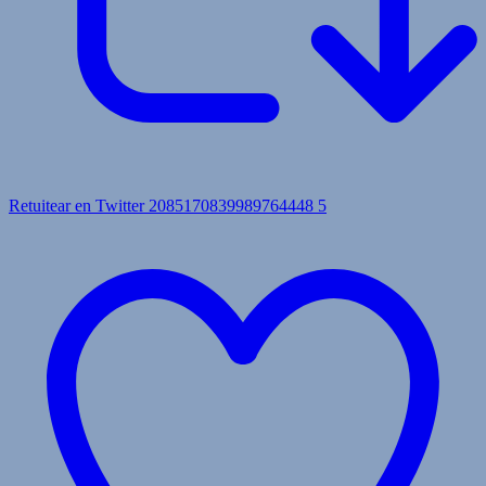
Retuitear en Twitter 2085170839989764448
5