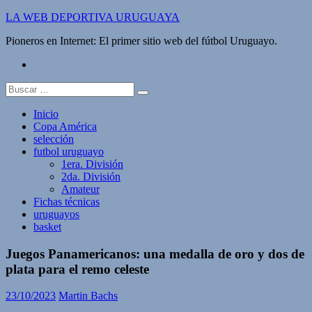
Saltar
LA WEB DEPORTIVA URUGUAYA
al
Pioneros en Internet: El primer sitio web del fútbol Uruguayo.
contenido
twitter
Buscar:
Inicio
Copa América
selección
futbol uruguayo
1era. División
2da. División
Amateur
Fichas técnicas
uruguayos
basket
Juegos Panamericanos: una medalla de oro y dos de
plata para el remo celeste
23/10/2023
Martin Bachs