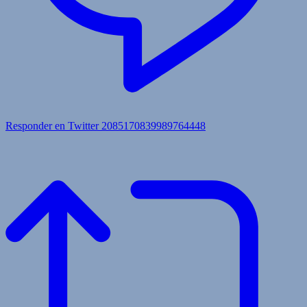
Responder en Twitter 2085170839989764448