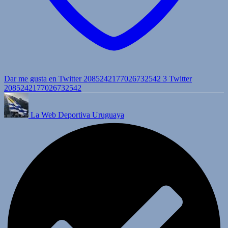
Dar me gusta en Twitter 2085242177026732542
3
Twitter
2085242177026732542
La Web Deportiva Uruguaya