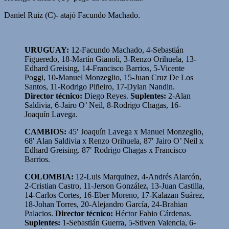
Daniel Ruiz (C)- atajó Facundo Machado.
URUGUAY:
12-Facundo Machado, 4-Sebastián
Figueredo, 18-Martín Gianoli, 3-Renzo Orihuela, 13-
Edhard Greising, 14-Francisco Barrios, 5-Vicente
Poggi, 10-Manuel Monzeglio, 15-Juan Cruz De Los
Santos, 11-Rodrigo Piñeiro, 17-Dylan Nandin.
Director técnico:
Diego Reyes.
Suplentes:
2-Alan
Saldivia, 6-Jairo O’ Neil, 8-Rodrigo Chagas, 16-
Joaquín Lavega.
CAMBIOS:
45′ Joaquín Lavega x Manuel Monzeglio,
68′ Alan Saldivia x Renzo Orihuela, 87′ Jairo O’ Neil x
Edhard Greising. 87′ Rodrigo Chagas x Francisco
Barrios.
COLOMBIA:
12-Luis Marquinez, 4-Andrés Alarcón,
2-Cristian Castro, 11-Jerson González, 13-Juan Castilla,
14-Carlos Cortes, 16-Eber Moreno, 17-Kalazan Suárez,
18-Johan Torres, 20-Alejandro García, 24-Brahian
Palacios.
Director técnico:
Héctor Fabio Cárdenas.
Suplentes:
1-Sebastián Guerra, 5-Stiven Valencia, 6-