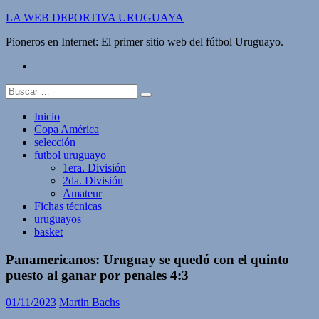
Saltar
LA WEB DEPORTIVA URUGUAYA
al
Pioneros en Internet: El primer sitio web del fútbol Uruguayo.
contenido
twitter
Buscar:
Inicio
Copa América
selección
futbol uruguayo
1era. División
2da. División
Amateur
Fichas técnicas
uruguayos
basket
Panamericanos: Uruguay se quedó con el quinto
puesto al ganar por penales 4:3
01/11/2023
Martin Bachs