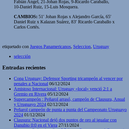
Fabián Angel, 21-Johan Rojas, 9-Ricardo Caraballo,
10-Daniel Ruiz, 15-Luis Mosquera.
CAMBIOS:
51′ Johan Rojas x Alejandro García, 65′
Daniel Ruiz x Kalazan Suárez, 83′ Ricardo Caraballo x
Carlos Cortés.
etiquetado con
Juegos Panamericanos
,
Seleccion
,
Uruguay
selección
Entradas recientes
Copa Uruguay: Defensor Sporting tricampeón al vencer por
penales a Nacional
06/12/2024
Amistoso Internacional: Uruguay «local» venció 2:1 a
Gremio en Rivera
05/12/2024
Supercampeón : Peñarol arrasó, campeón de Clausura, Anual
y Uruguayo 2024
02/12/2024
Peñarol campeón de punta a punta del Campeonato Uruguayo
2024
01/12/2024
Clausura: Nacional dejó dos puntos de oro al igualar con
Danubio 0:0 en el Viera
27/11/2024