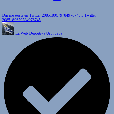
Dar me gusta en Twitter 2085180679784976745
3
Twitter
2085180679784976745
La Web Deportiva Uruguaya