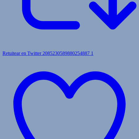
Retuitear en Twitter 2085230589880254887
1