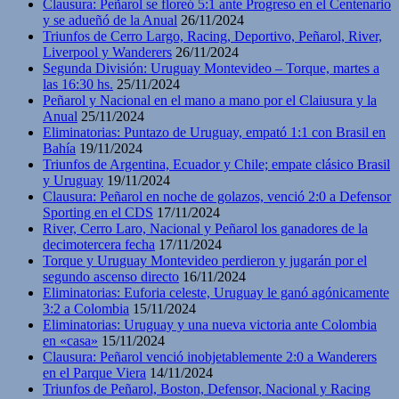
Clausura: Peñarol se floreó 5:1 ante Progreso en el Centenario
y se adueñó de la Anual
26/11/2024
Triunfos de Cerro Largo, Racing, Deportivo, Peñarol, River,
Liverpool y Wanderers
26/11/2024
Segunda División: Uruguay Montevideo – Torque, martes a
las 16:30 hs.
25/11/2024
Peñarol y Nacional en el mano a mano por el Claiusura y la
Anual
25/11/2024
Eliminatorias: Puntazo de Uruguay, empató 1:1 con Brasil en
Bahía
19/11/2024
Triunfos de Argentina, Ecuador y Chile; empate clásico Brasil
y Uruguay
19/11/2024
Clausura: Peñarol en noche de golazos, venció 2:0 a Defensor
Sporting en el CDS
17/11/2024
River, Cerro Laro, Nacional y Peñarol los ganadores de la
decimotercera fecha
17/11/2024
Torque y Uruguay Montevideo perdieron y jugarán por el
segundo ascenso directo
16/11/2024
Eliminatorias: Euforia celeste, Uruguay le ganó agónicamente
3:2 a Colombia
15/11/2024
Eliminatorias: Uruguay y una nueva victoria ante Colombia
en «casa»
15/11/2024
Clausura: Peñarol venció inobjetablemente 2:0 a Wanderers
en el Parque Viera
14/11/2024
Triunfos de Peñarol, Boston, Defensor, Nacional y Racing