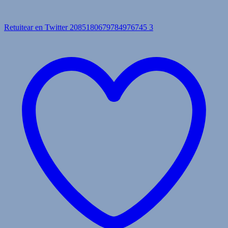
Retuitear en Twitter 2085180679784976745
3