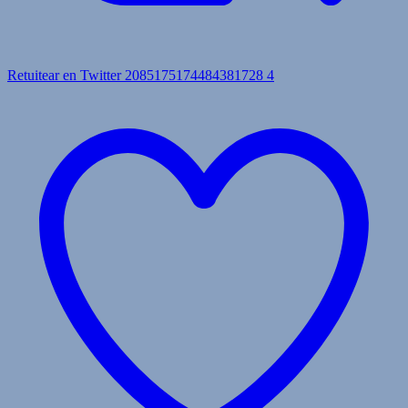
Retuitear en Twitter 2085175174484381728
4