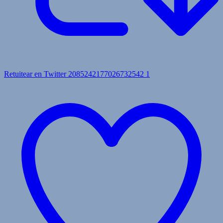
Retuitear en Twitter 2085242177026732542
1