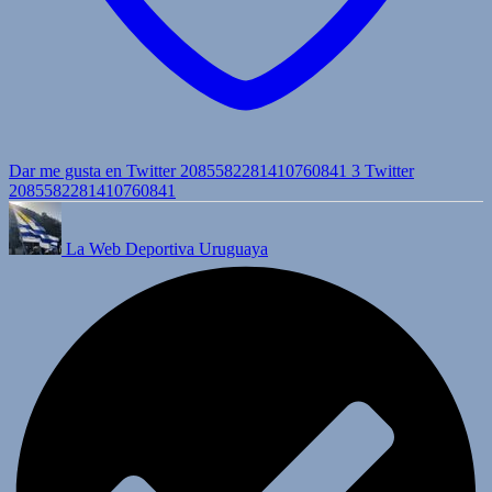
Dar me gusta en Twitter 2085582281410760841
3
Twitter
2085582281410760841
La Web Deportiva Uruguaya