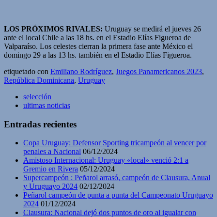
LOS PRÓXIMOS RIVALES:
Uruguay se medirá el jueves 26
ante el local Chile a las 18 hs. en el Estadio Elías Figueroa de
Valparaíso. Los celestes cierran la primera fase ante México el
domingo 29 a las 13 hs. también en el Estadio Elías Figueroa.
etiquetado con
Emiliano Rodríguez
,
Juegos Panamericanos 2023
,
República Dominicana
,
Uruguay
selección
ultimas noticias
Entradas recientes
Copa Uruguay: Defensor Sporting tricampeón al vencer por
penales a Nacional
06/12/2024
Amistoso Internacional: Uruguay «local» venció 2:1 a
Gremio en Rivera
05/12/2024
Supercampeón : Peñarol arrasó, campeón de Clausura, Anual
y Uruguayo 2024
02/12/2024
Peñarol campeón de punta a punta del Campeonato Uruguayo
2024
01/12/2024
Clausura: Nacional dejó dos puntos de oro al igualar con