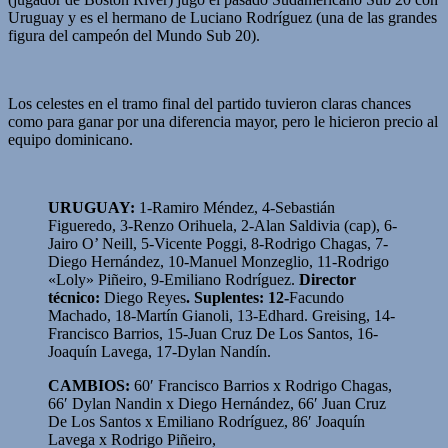
Uruguay y es el hermano de Luciano Rodríguez (una de las grandes
figura del campeón del Mundo Sub 20).
Los celestes en el tramo final del partido tuvieron claras chances
como para ganar por una diferencia mayor, pero le hicieron precio al
equipo dominicano.
URUGUAY:
1-Ramiro Méndez, 4-Sebastián
Figueredo, 3-Renzo Orihuela, 2-Alan Saldivia (cap), 6-
Jairo O’ Neill, 5-Vicente Poggi, 8-Rodrigo Chagas, 7-
Diego Hernández, 10-Manuel Monzeglio, 11-Rodrigo
«Loly» Piñeiro, 9-Emiliano Rodríguez.
Director
técnico:
Diego Reyes
. Suplentes: 12-
Facundo
Machado, 18-Martín Gianoli, 13-Edhard. Greising, 14-
Francisco Barrios, 15-Juan Cruz De Los Santos, 16-
Joaquín Lavega, 17-Dylan Nandín.
CAMBIOS:
60′ Francisco Barrios x Rodrigo Chagas,
66′ Dylan Nandin x Diego Hernández, 66′ Juan Cruz
De Los Santos x Emiliano Rodríguez, 86′ Joaquín
Lavega x Rodrigo Piñeiro,