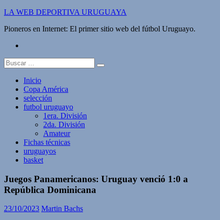
Saltar
LA WEB DEPORTIVA URUGUAYA
al
Pioneros en Internet: El primer sitio web del fútbol Uruguayo.
contenido
twitter
Buscar:
Inicio
Copa América
selección
futbol uruguayo
1era. División
2da. División
Amateur
Fichas técnicas
uruguayos
basket
Juegos Panamericanos: Uruguay venció 1:0 a
República Dominicana
23/10/2023
Martin Bachs