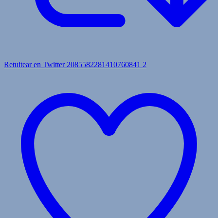
Retuitear en Twitter 2085582281410760841
2