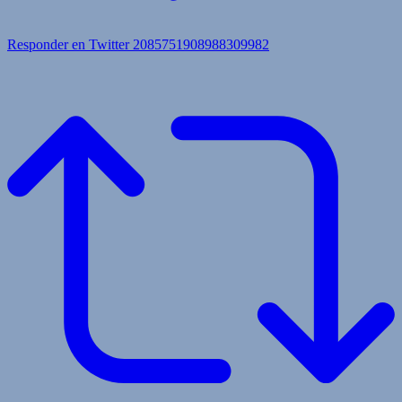
Responder en Twitter 2085751908988309982