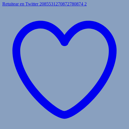
Retuitear en Twitter 2085531270872780874
2