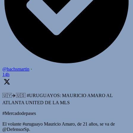
@bachsmartin
·
14h
🇺🇾✈️🇺🇸 #URUGUAYOS: MAURICIO AMARO AL
ATLANTA UNITED DE LA MLS
#Mercadodepases
El volante #uruguayo Mauricio Amaro, de 21 años, se va de
@DefensorSp.