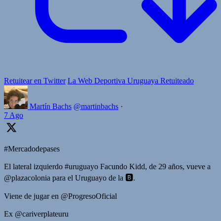
Retuitear en Twitter
La Web Deportiva Uruguaya Retuiteado
Martín Bachs
@martinbachs
·
7 Ago
#Mercadodepases
El lateral izquierdo #uruguayo Facundo Kidd, de 29 años, vueve a
@plazacolonia para el Uruguayo de la 🅱️.
Viene de jugar en @ProgresoOficial
Ex @cariverplateuru