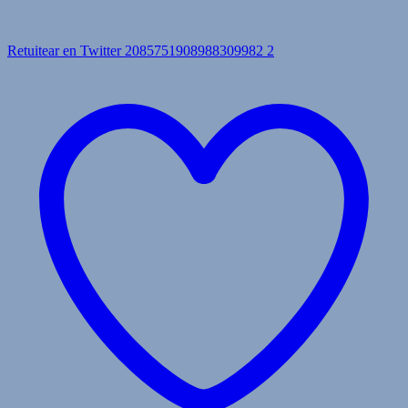
Retuitear en Twitter 2085751908988309982
2