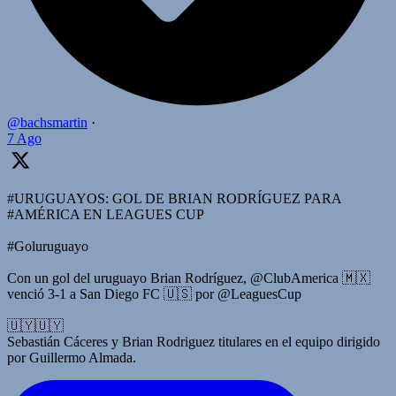
@bachsmartin
·
7 Ago
#URUGUAYOS: GOL DE BRIAN RODRÍGUEZ PARA
#AMÉRICA EN LEAGUES CUP
#Goluruguayo
Con un gol del uruguayo Brian Rodríguez, @ClubAmerica 🇲🇽
venció 3-1 a San Diego FC 🇺🇸 por @LeaguesCup
🇺🇾🇺🇾
Sebastián Cáceres y Brian Rodriguez titulares en el equipo dirigido
por Guillermo Almada.