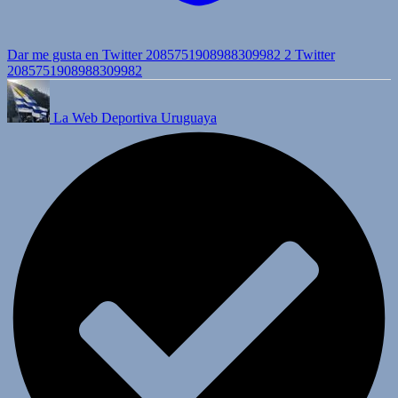
Dar me gusta en Twitter 2085751908988309982
2
Twitter
2085751908988309982
La Web Deportiva Uruguaya