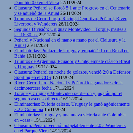
Danubio 0:0 en el Viera
27/11/2024
Clausura: Peñarol se floreó 5:1 ante Progreso en el Centenario
y se adueñó de la Anual
26/11/2024
Triunfos de Cerro Largo, Racing, Deportivo, Peñarol, River,
Liverpool y Wanderers
26/11/2024
Segunda División: Uruguay Montevideo – Torque, martes a
las 16:30 hs.
25/11/2024
Peñarol y Nacional en el mano a mano por el Claiusura y la
Anual
25/11/2024
Eliminatorias: Puntazo de Uruguay, empató 1:1 con Brasil en
Bahía
19/11/2024
Triunfos de Argentina, Ecuador y Chile; empate clásico Brasil
y Uruguay
19/11/2024
Clausura: Peñarol en noche de golazos, venció 2:0 a Defensor
Sporting en el CDS
17/11/2024
River, Cerro Laro, Nacional y Peñarol los ganadores de la
decimotercera fecha
17/11/2024
Torque y Uruguay Montevideo perdieron y jugarán por el
segundo ascenso directo
16/11/2024
Eliminatorias: Euforia celeste, Uruguay le ganó agónicamente
3:2 a Colombia
15/11/2024
Eliminatorias: Uruguay y una nueva victoria ante Colombia
en «casa»
15/11/2024
Clausura: Peñarol venció inobjetablemente 2:0 a Wanderers
en el Parque Viera
14/11/2024