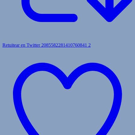
Retuitear en Twitter 2085582281410760841
2