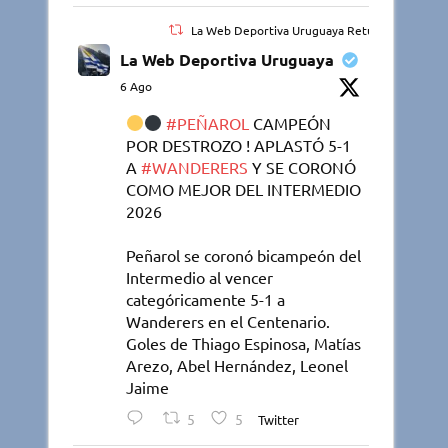
La Web Deportiva Uruguaya Retuiteado
La Web Deportiva Uruguaya
6 Ago
#PEÑAROL
CAMPEÓN
POR DESTROZO ! APLASTÓ 5-1
A
#WANDERERS
Y SE CORONÓ
COMO MEJOR DEL INTERMEDIO
2026
Peñarol se coronó bicampeón del
Intermedio al vencer
categóricamente 5-1 a
Wanderers en el Centenario.
Goles de Thiago Espinosa, Matías
Arezo, Abel Hernández, Leonel
Jaime
5
5
Twitter