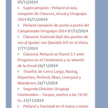
05/12/2024
Supercampeón : Peñarol arrasó,
campeón de Clausura, Anual y Uruguayo
2024
02/12/2024
Peñarol campeón de punta a punta del
Campeonato Uruguayo 2024
01/12/2024
Clausura: Nacional dejó dos puntos de
oro al igualar con Danubio 0:0 en el Viera
27/11/2024
Clausura: Peñarol se floreó 5:1 ante
Progreso en el Centenario y se adueñó
de la Anual
26/11/2024
Triunfos de Cerro Largo, Racing,
Deportivo, Peñarol, River, Liverpool y
Wanderers
26/11/2024
Segunda División: Uruguay
Montevideo – Torque, martes a las 16:30
hs.
25/11/2024
Peñarol y Nacional en el mano a mano