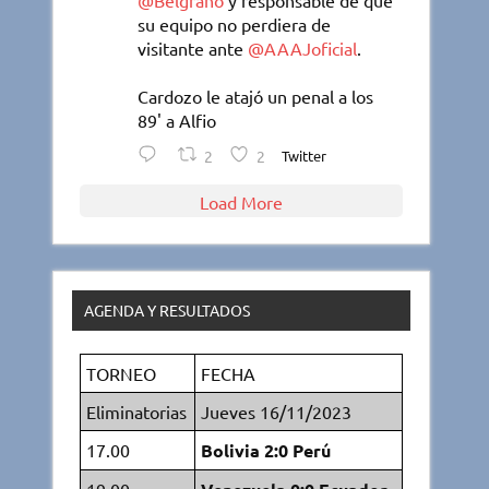
@Belgrano
y responsable de que
su equipo no perdiera de
visitante ante
@AAAJoficial
.
Cardozo le atajó un penal a los
89' a Alfio
2
2
Twitter
Load More
AGENDA Y RESULTADOS
TORNEO
FECHA
Eliminatorias
Jueves 16/11/2023
17.00
Bolivia 2:0 Perú