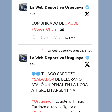
La Web Deportiva Uruguaya
16h
COMUNICADO DE
#AUDEF
@AudefOficial
1
2
Twitter
La Web Deportiva Uruguaya Retuiteado
La Web Deportiva Uruguaya
23h
THIAGO CARDOZO
#SALVADOR
DE BELGRANO,
ATAJÓ UN PENAL EN LA HORA
A TIGRE EN ARGENTINA
#Uruguayo
!! El golero Thiago
Cardozo otra vez figura en