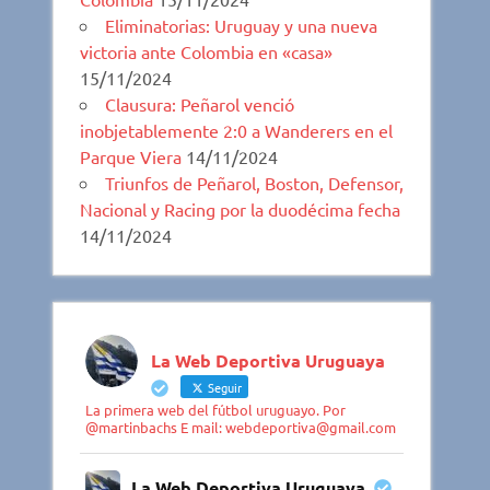
Eliminatorias: Uruguay y una nueva
victoria ante Colombia en «casa»
15/11/2024
Clausura: Peñarol venció
inobjetablemente 2:0 a Wanderers en el
Parque Viera
14/11/2024
Triunfos de Peñarol, Boston, Defensor,
Nacional y Racing por la duodécima fecha
14/11/2024
La Web Deportiva Uruguaya
Seguir
La primera web del fútbol uruguayo. Por
@martinbachs E mail: webdeportiva@gmail.com
La Web Deportiva Uruguaya