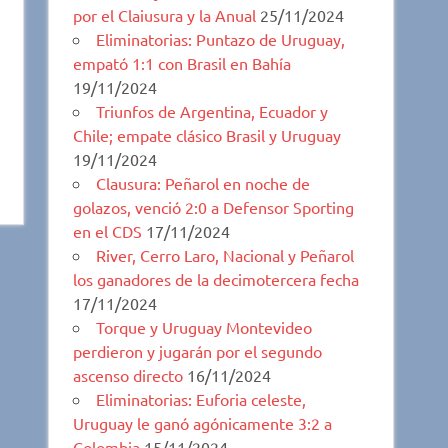
por el Claiusura y la Anual
25/11/2024
Eliminatorias: Puntazo de Uruguay,
empató 1:1 con Brasil en Bahía
19/11/2024
Triunfos de Argentina, Ecuador y
Chile; empate clásico Brasil y Uruguay
19/11/2024
Clausura: Peñarol en noche de
golazos, venció 2:0 a Defensor Sporting
en el CDS
17/11/2024
River, Cerro Laro, Nacional y Peñarol
los ganadores de la decimotercera fecha
17/11/2024
Torque y Uruguay Montevideo
perdieron y jugarán por el segundo
ascenso directo
16/11/2024
Eliminatorias: Euforia celeste,
Uruguay le ganó agónicamente 3:2 a
Colombia
15/11/2024