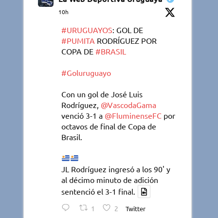
10h
#URUGUAYOS
: GOL DE
#PUMITA
RODRÍGUEZ POR
COPA DE
#BRASIL
#Goluruguayo
Con un gol de José Luis
Rodríguez,
@VascodaGama
venció 3-1 a
@FluminenseFC
por
octavos de final de Copa de
Brasil.
JL Rodríguez ingresó a los 90' y
al décimo minuto de adición
sentenció el 3-1 final.
1
2
Twitter