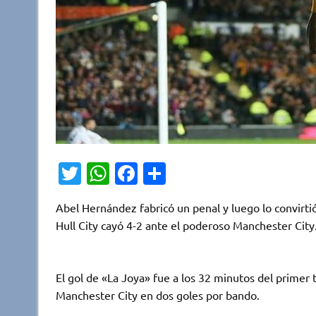
T
W
Fa
C
w
h
c
o
Abel Hernández fabricó un penal y luego lo convirti
it
at
e
m
Hull City cayó 4-2 ante el poderoso Manchester City
te
s
b
p
r
A
o
ar
El gol de «La Joya» fue a los 32 minutos del primer t
p
o
ti
Manchester City en dos goles por bando.
p
k
r