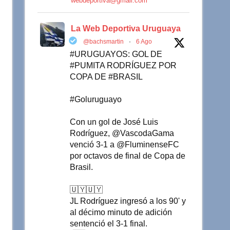
webdeportiva@gmail.com
La Web Deportiva Uruguaya
@bachsmartin
·
6 Ago
#URUGUAYOS: GOL DE
#PUMITA RODRÍGUEZ POR
COPA DE #BRASIL
#Goluruguayo
Con un gol de José Luis
Rodríguez, @VascodaGama
venció 3-1 a @FluminenseFC
por octavos de final de Copa de
Brasil.
🇺🇾🇺🇾
JL Rodríguez ingresó a los 90' y
al décimo minuto de adición
sentenció el 3-1 final.