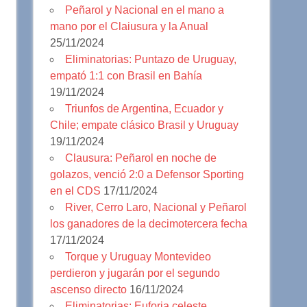
Peñarol y Nacional en el mano a
mano por el Claiusura y la Anual
25/11/2024
Eliminatorias: Puntazo de Uruguay,
empató 1:1 con Brasil en Bahía
19/11/2024
Triunfos de Argentina, Ecuador y
Chile; empate clásico Brasil y Uruguay
19/11/2024
Clausura: Peñarol en noche de
golazos, venció 2:0 a Defensor Sporting
en el CDS
17/11/2024
River, Cerro Laro, Nacional y Peñarol
los ganadores de la decimotercera fecha
17/11/2024
Torque y Uruguay Montevideo
perdieron y jugarán por el segundo
ascenso directo
16/11/2024
Eliminatorias: Euforia celeste,