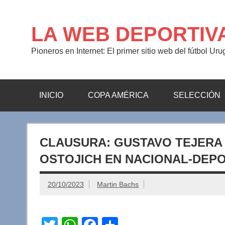
Saltar
al
contenido
LA WEB DEPORTIV
Pioneros en Internet: El primer sitio web del fútbol Ur
INICIO
COPA AMÉRICA
SELECCIÓN
CLAUSURA: GUSTAVO TEJERA 
OSTOJICH EN NACIONAL-DEP
20/10/2023
Martin Bachs
T
W
F
C