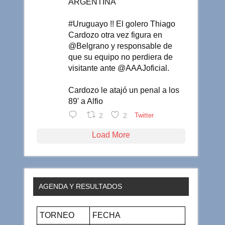
ARGENTINA
#Uruguayo !! El golero Thiago
Cardozo otra vez figura en
@Belgrano y responsable de
que su equipo no perdiera de
visitante ante @AAAJoficial.
Cardozo le atajó un penal a los
89' a Alfio
2
2
Twitter
Load More
AGENDA Y RESULTADOS
TORNEO
FECHA