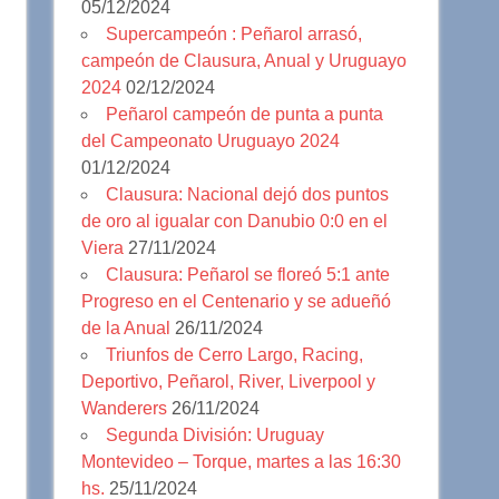
05/12/2024
Supercampeón : Peñarol arrasó,
campeón de Clausura, Anual y Uruguayo
2024
02/12/2024
Peñarol campeón de punta a punta
del Campeonato Uruguayo 2024
01/12/2024
Clausura: Nacional dejó dos puntos
de oro al igualar con Danubio 0:0 en el
Viera
27/11/2024
Clausura: Peñarol se floreó 5:1 ante
Progreso en el Centenario y se adueñó
de la Anual
26/11/2024
Triunfos de Cerro Largo, Racing,
Deportivo, Peñarol, River, Liverpool y
Wanderers
26/11/2024
Segunda División: Uruguay
Montevideo – Torque, martes a las 16:30
hs.
25/11/2024