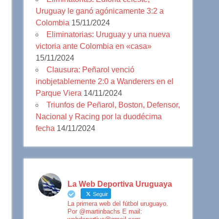
Uruguay le ganó agónicamente 3:2 a
Colombia
15/11/2024
Eliminatorias: Uruguay y una nueva
victoria ante Colombia en «casa»
15/11/2024
Clausura: Peñarol venció
inobjetablemente 2:0 a Wanderers en el
Parque Viera
14/11/2024
Triunfos de Peñarol, Boston, Defensor,
Nacional y Racing por la duodécima
fecha
14/11/2024
La Web Deportiva Uruguaya
Seguir
La primera web del fútbol uruguayo.
Por @martinbachs E mail: