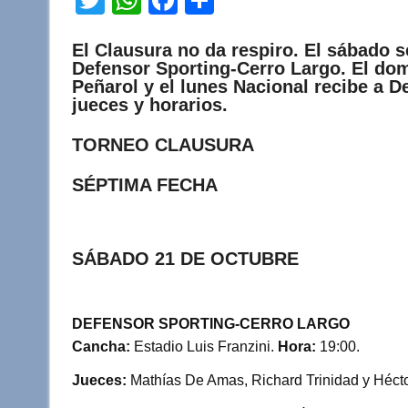
wi
h
a
o
El Clausura no da respiro. El sábado se
tt
at
c
m
Defensor Sporting-Cerro Largo. El dom
er
s
e
p
Peñarol y el lunes Nacional recibe a 
jueces y horarios.
A
b
ar
p
o
tir
TORNEO CLAUSURA
p
o
SÉPTIMA FECHA
k
SÁBADO 21 DE OCTUBRE
DEFENSOR SPORTING-CERRO LARGO
Cancha:
Estadio Luis Franzini.
Hora:
19:00.
Jueces:
Mathías De Amas, Richard Trinidad y Héctor