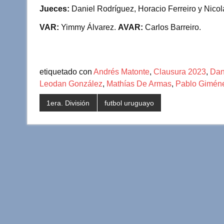
Jueces:
Daniel Rodríguez, Horacio Ferreiro y Nico
VAR:
Yimmy Álvarez.
AVAR:
Carlos Barreiro.
etiquetado con
Andrés Matonte
,
Clausura 2023
,
Dan
Leodan González
,
Mathías De Armas
,
Pablo Gimén
1era. División
futbol uruguayo