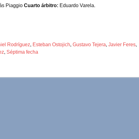
lás Piaggio
Cuarto árbitro:
Eduardo Varela.
iel Rodríguez
,
Esteban Ostojich
,
Gustavo Tejera
,
Javier Feres
,
ez
,
Séptima fecha