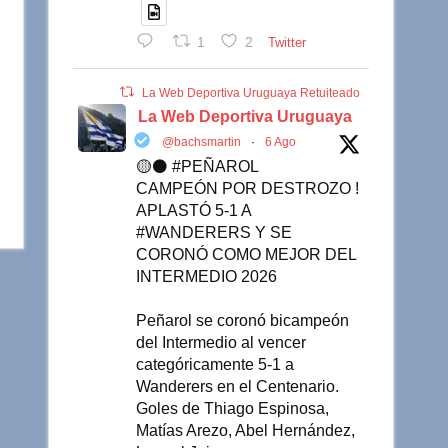
1
2
Twitter
La Web Deportiva Uruguaya Retuiteado
La Web Deportiva Uruguaya
@bachsmartin
·
6 Ago
🟡⚫️ #PEÑAROL
CAMPEÓN POR DESTROZO !
APLASTÓ 5-1 A
#WANDERERS Y SE
CORONÓ COMO MEJOR DEL
INTERMEDIO 2026
Peñarol se coronó bicampeón
del Intermedio al vencer
categóricamente 5-1 a
Wanderers en el Centenario.
Goles de Thiago Espinosa,
Matías Arezo, Abel Hernández,