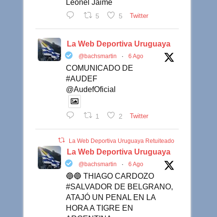
Leonel Jaime
5
5
Twitter
La Web Deportiva Uruguaya
@bachsmartin
·
6 Ago
COMUNICADO DE
#AUDEF
@AudefOficial
1
2
Twitter
La Web Deportiva Uruguaya Retuiteado
La Web Deportiva Uruguaya
@bachsmartin
·
6 Ago
🔵🔵 THIAGO CARDOZO
#SALVADOR DE BELGRANO,
ATAJÓ UN PENAL EN LA
HORA A TIGRE EN