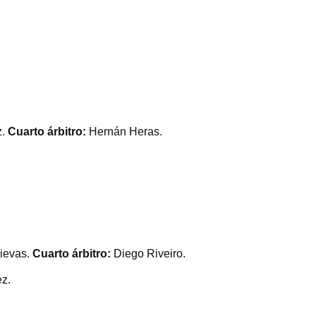
z.
Cuarto árbitro:
Hernán Heras.
Nievas.
Cuarto árbitro:
Diego Riveiro.
z.