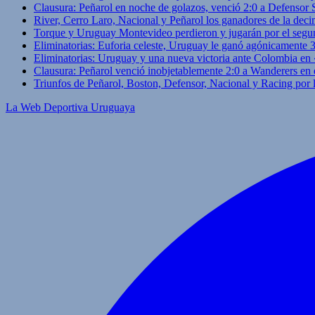
Clausura: Peñarol en noche de golazos, venció 2:0 a Defensor
River, Cerro Laro, Nacional y Peñarol los ganadores de la deci
Torque y Uruguay Montevideo perdieron y jugarán por el segu
Eliminatorias: Euforia celeste, Uruguay le ganó agónicamente 
Eliminatorias: Uruguay y una nueva victoria ante Colombia en
Clausura: Peñarol venció inobjetablemente 2:0 a Wanderers en 
Triunfos de Peñarol, Boston, Defensor, Nacional y Racing por
La Web Deportiva Uruguaya