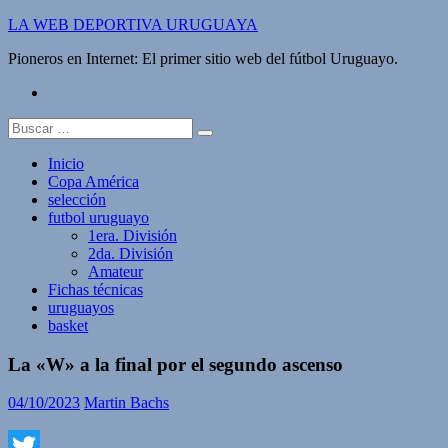
Saltar
LA WEB DEPORTIVA URUGUAYA
al
Pioneros en Internet: El primer sitio web del fútbol Uruguayo.
contenido
twitter
Buscar:
Inicio
Copa América
selección
futbol uruguayo
1era. División
2da. División
Amateur
Fichas técnicas
uruguayos
basket
La «W» a la final por el segundo ascenso
04/10/2023
Martin Bachs