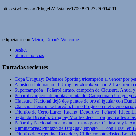
https://twitter.com/EingeLVF/status/1709397027270914111
etiquetado con
Metro
,
Tabaré
,
Welcome
basket
ultimas noticias
Entradas recientes
Copa Uruguay: Defensor Sporting tricampeón al vencer por pe
Amistoso Internacional: Uruguay «local» venció 2:1 a Gremio 
Supercampeón : Peñarol arrasó, campeón de Clausura, Anual 
Peñarol campeón de punta a punta del Campeonato Uruguayo 
Clausura: Nacional dejó dos puntos de oro al igualar con Danub
Clausura: Peñarol se floreó 5:1 ante Progreso en el Centenario 
Triunfos de Cerro Largo, Racing, Deportivo, Peñarol, River, L
Segunda División: Uruguay Montevideo – Torque, martes a las
Peñarol y Nacional en el mano a mano por el Claiusura y la An
Eliminatorias: Puntazo de Uruguay, empató 1:1 con Brasil en B
Triunfos de Argentina, Ecuador y Chile; empate clásico Brasil