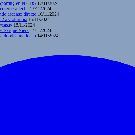
 Sporting en el CDS
17/11/2024
motercera fecha
17/11/2024
ndo ascenso directo
16/11/2024
3:2 a Colombia
15/11/2024
 «casa»
15/11/2024
el Parque Viera
14/11/2024
 la duodécima fecha
14/11/2024