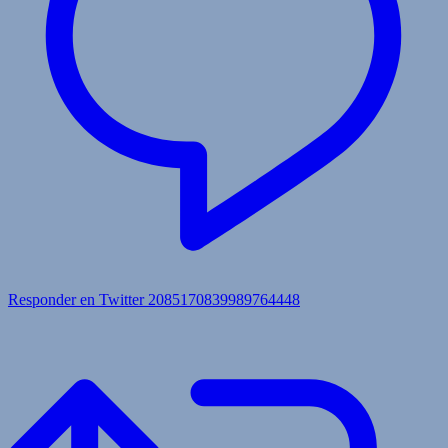
Responder en Twitter 2085170839989764448