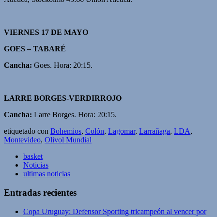
VIERNES 17 DE MAYO
GOES – TABARÉ
Cancha:
Goes. Hora: 20:15.
LARRE BORGES-VERDIRROJO
Cancha:
Larre Borges. Hora: 20:15.
etiquetado con
Bohemios
,
Colón
,
Lagomar
,
Larrañaga
,
LDA
,
Montevideo
,
Olivol Mundial
basket
Noticias
ultimas noticias
Entradas recientes
Copa Uruguay: Defensor Sporting tricampeón al vencer por