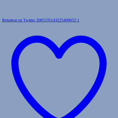
Retuitear en Twitter 2085335143225409652
1