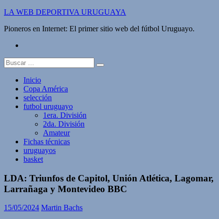
Saltar
LA WEB DEPORTIVA URUGUAYA
al
Pioneros en Internet: El primer sitio web del fútbol Uruguayo.
contenido
twitter
Buscar:
Inicio
Copa América
selección
futbol uruguayo
1era. División
2da. División
Amateur
Fichas técnicas
uruguayos
basket
LDA: Triunfos de Capitol, Unión Atlética, Lagomar,
Larrañaga y Montevideo BBC
15/05/2024
Martin Bachs