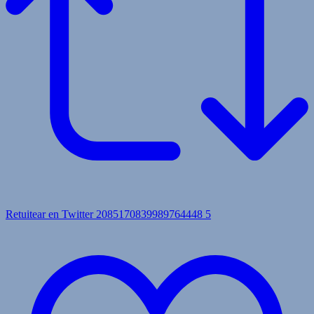
Retuitear en Twitter 2085170839989764448
5