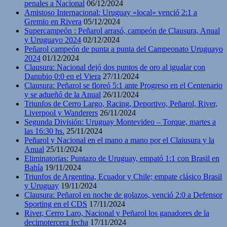
penales a Nacional
06/12/2024
Amistoso Internacional: Uruguay «local» venció 2:1 a
Gremio en Rivera
05/12/2024
Supercampeón : Peñarol arrasó, campeón de Clausura, Anual
y Uruguayo 2024
02/12/2024
Peñarol campeón de punta a punta del Campeonato Uruguayo
2024
01/12/2024
Clausura: Nacional dejó dos puntos de oro al igualar con
Danubio 0:0 en el Viera
27/11/2024
Clausura: Peñarol se floreó 5:1 ante Progreso en el Centenario
y se adueñó de la Anual
26/11/2024
Triunfos de Cerro Largo, Racing, Deportivo, Peñarol, River,
Liverpool y Wanderers
26/11/2024
Segunda División: Uruguay Montevideo – Torque, martes a
las 16:30 hs.
25/11/2024
Peñarol y Nacional en el mano a mano por el Claiusura y la
Anual
25/11/2024
Eliminatorias: Puntazo de Uruguay, empató 1:1 con Brasil en
Bahía
19/11/2024
Triunfos de Argentina, Ecuador y Chile; empate clásico Brasil
y Uruguay
19/11/2024
Clausura: Peñarol en noche de golazos, venció 2:0 a Defensor
Sporting en el CDS
17/11/2024
River, Cerro Laro, Nacional y Peñarol los ganadores de la
decimotercera fecha
17/11/2024