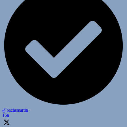
@bachsmartin
·
16h