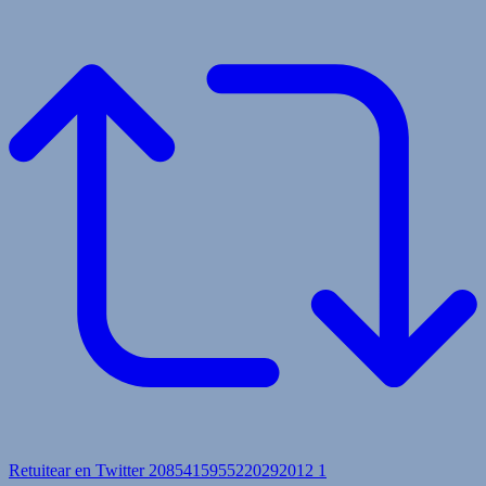
Retuitear en Twitter 2085415955220292012
1