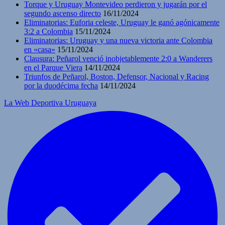
Torque y Uruguay Montevideo perdieron y jugarán por el
segundo ascenso directo
16/11/2024
Eliminatorias: Euforia celeste, Uruguay le ganó agónicamente
3:2 a Colombia
15/11/2024
Eliminatorias: Uruguay y una nueva victoria ante Colombia
en «casa»
15/11/2024
Clausura: Peñarol venció inobjetablemente 2:0 a Wanderers
en el Parque Viera
14/11/2024
Triunfos de Peñarol, Boston, Defensor, Nacional y Racing
por la duodécima fecha
14/11/2024
La Web Deportiva Uruguaya