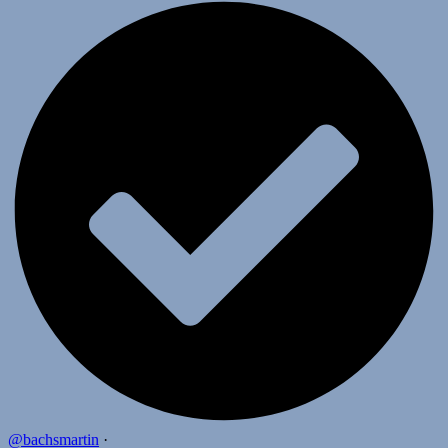
@bachsmartin
·