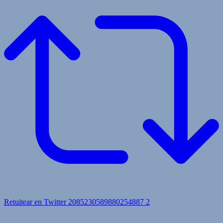
Retuitear en Twitter 2085230589880254887
2