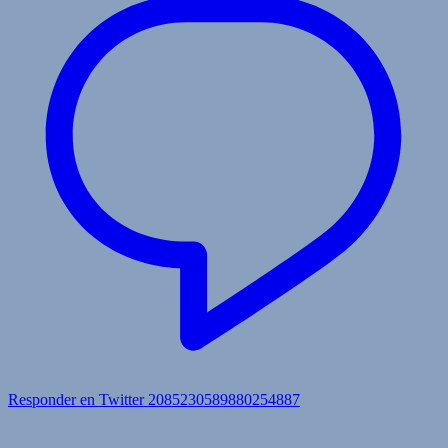
Responder en Twitter 2085230589880254887