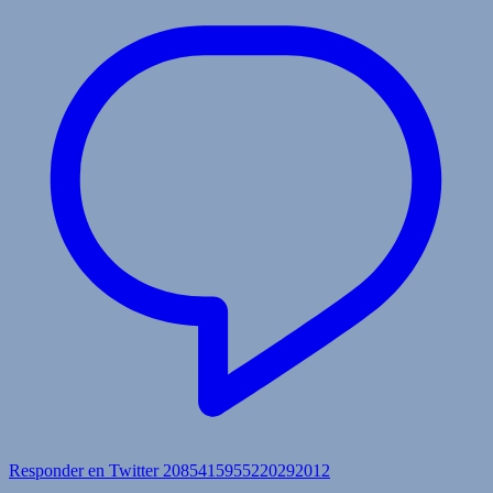
Responder en Twitter 2085415955220292012