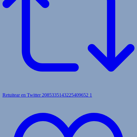
Retuitear en Twitter 2085335143225409652
1