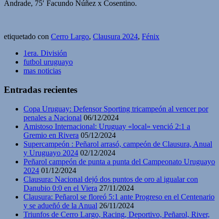
Andrade, 75′ Facundo Núñez x Cosentino.
etiquetado con
Cerro Largo
,
Clausura 2024
,
Fénix
1era. División
futbol uruguayo
mas noticias
Entradas recientes
Copa Uruguay: Defensor Sporting tricampeón al vencer por
penales a Nacional
06/12/2024
Amistoso Internacional: Uruguay «local» venció 2:1 a
Gremio en Rivera
05/12/2024
Supercampeón : Peñarol arrasó, campeón de Clausura, Anual
y Uruguayo 2024
02/12/2024
Peñarol campeón de punta a punta del Campeonato Uruguayo
2024
01/12/2024
Clausura: Nacional dejó dos puntos de oro al igualar con
Danubio 0:0 en el Viera
27/11/2024
Clausura: Peñarol se floreó 5:1 ante Progreso en el Centenario
y se adueñó de la Anual
26/11/2024
Triunfos de Cerro Largo, Racing, Deportivo, Peñarol, River,