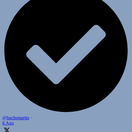
@bachsmartin
·
6 Ago