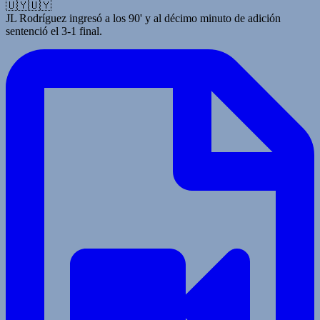
🇺🇾🇺🇾
JL Rodríguez ingresó a los 90' y al décimo minuto de adición
sentenció el 3-1 final.