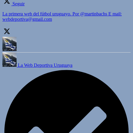
Seguir
La primera web del fútbol uruguayo. Por @martinbachs E mail:
webdeportiva@gmail.com
La Web Deportiva Uruguaya