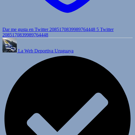
Dar me gusta en Twitter 2085170839989764448
5
Twitter
2085170839989764448
La Web Deportiva Uruguaya