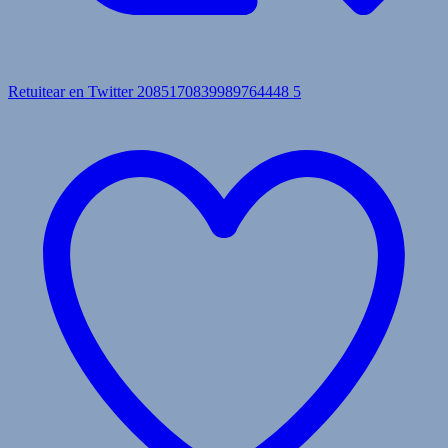
Retuitear en Twitter 2085170839989764448
5