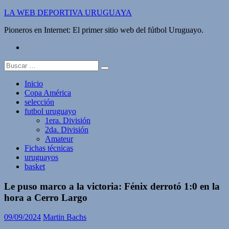
Saltar
LA WEB DEPORTIVA URUGUAYA
al
Pioneros en Internet: El primer sitio web del fútbol Uruguayo.
contenido
twitter
Buscar:
Inicio
Copa América
selección
futbol uruguayo
1era. División
2da. División
Amateur
Fichas técnicas
uruguayos
basket
Le puso marco a la victoria: Fénix derrotó 1:0 en la
hora a Cerro Largo
09/09/2024
Martin Bachs