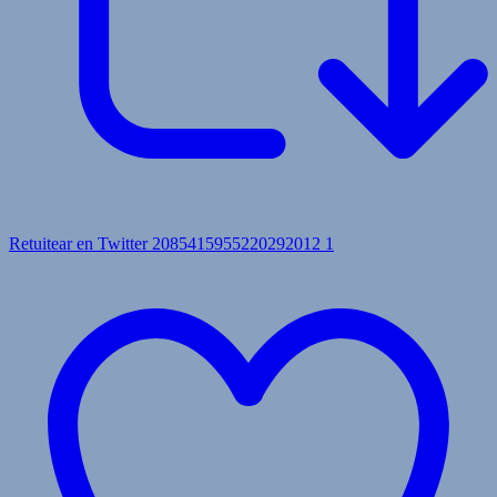
Retuitear en Twitter 2085415955220292012
1