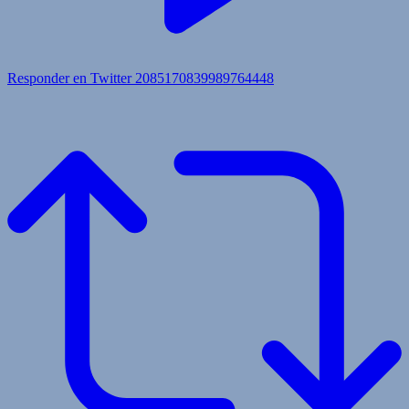
Responder en Twitter 2085170839989764448