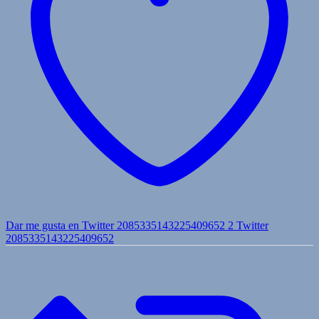
Dar me gusta en Twitter 2085335143225409652
2
Twitter
2085335143225409652