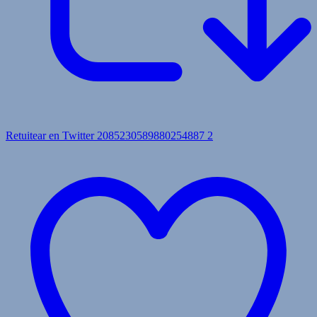
Retuitear en Twitter 2085230589880254887
2