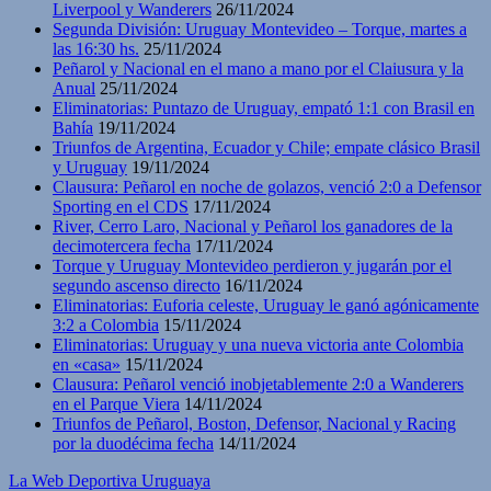
Liverpool y Wanderers
26/11/2024
Segunda División: Uruguay Montevideo – Torque, martes a
las 16:30 hs.
25/11/2024
Peñarol y Nacional en el mano a mano por el Claiusura y la
Anual
25/11/2024
Eliminatorias: Puntazo de Uruguay, empató 1:1 con Brasil en
Bahía
19/11/2024
Triunfos de Argentina, Ecuador y Chile; empate clásico Brasil
y Uruguay
19/11/2024
Clausura: Peñarol en noche de golazos, venció 2:0 a Defensor
Sporting en el CDS
17/11/2024
River, Cerro Laro, Nacional y Peñarol los ganadores de la
decimotercera fecha
17/11/2024
Torque y Uruguay Montevideo perdieron y jugarán por el
segundo ascenso directo
16/11/2024
Eliminatorias: Euforia celeste, Uruguay le ganó agónicamente
3:2 a Colombia
15/11/2024
Eliminatorias: Uruguay y una nueva victoria ante Colombia
en «casa»
15/11/2024
Clausura: Peñarol venció inobjetablemente 2:0 a Wanderers
en el Parque Viera
14/11/2024
Triunfos de Peñarol, Boston, Defensor, Nacional y Racing
por la duodécima fecha
14/11/2024
La Web Deportiva Uruguaya