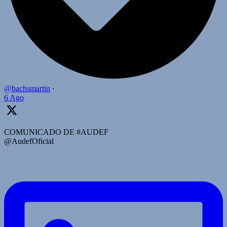
@bachsmartin
·
6 Ago
COMUNICADO DE #AUDEF
@AudefOficial