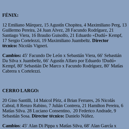
FÉNIX:
12 Emiliano Márquez, 15 Agustín Chopitea, 4 Maximiliano Perg, 13
Guillermo Pereira, 24 Juan Alvez, 28 Facundo Rodríguez, 21
Santiago Viera, 16 Braulio Guisolfo, 21 Eduardo «Dudú» Kempf,
17 Sergio Cortelezzi, 19 Maximiliano Juambeltz.
Director
técnico:
Nicolás Vigneri.
Cambios:
45′ Facundo De León x Sebastián Viera, 66′ Sebastián
Da Silva x Juambeltz, 66′ Agustín Alfaro por Eduardo !Dudú»
Kempf, 80′ Sebastián De Marco x Facundo Rodríguez, 80′ Matías
Cabrera x Cortelezzi.
CERRO LARGO:
20 Gino Santilli, 14 Maicol Píriz, 4 Brian Ferrares, 26 Nicolás
Cabral, 8 Renzo Rabino, 7 Julián Contrera, 21 Hamilton Pereira, 6
Matías Silva. 28 Luciano Consentino, 20 Federico Andrade, 9
Sebastián Sosa.
Director técnico:
Danielo Núñez.
Cambios
: 45′ Alan Di Pippa x Matías Silva, 68′ Alan García x