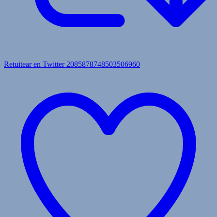
Retuitear en Twitter 2085878748503506960