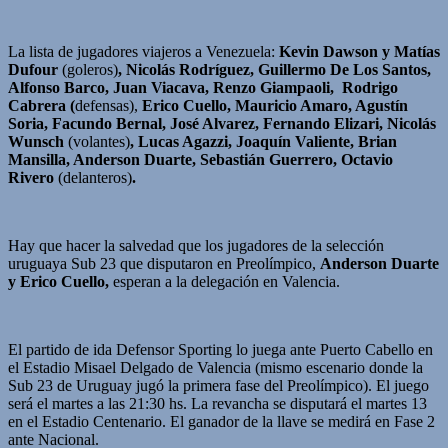
La lista de jugadores viajeros a Venezuela:
Kevin Dawson y Matías
Dufour
(goleros)
, Nicolás Rodríguez, Guillermo De Los Santos,
Alfonso Barco, Juan Viacava, Renzo Giampaoli, Rodrigo
Cabrera (
defensas),
Erico Cuello, Mauricio Amaro, Agustín
Soria, Facundo Bernal, José Alvarez, Fernando Elizari, Nicolás
Wunsch
(volantes)
, Lucas Agazzi, Joaquín Valiente, Brian
Mansilla, Anderson Duarte, Sebastián Guerrero, Octavio
Rivero
(delanteros)
.
Hay que hacer la salvedad que los jugadores de la selección
uruguaya Sub 23 que disputaron en Preolímpico,
Anderson Duarte
y Erico Cuello,
esperan a la delegación en Valencia.
El partido de ida Defensor Sporting lo juega ante Puerto Cabello en
el Estadio Misael Delgado de Valencia (mismo escenario donde la
Sub 23 de Uruguay jugó la primera fase del Preolímpico). El juego
será el martes a las 21:30 hs. La revancha se disputará el martes 13
en el Estadio Centenario. El ganador de la llave se medirá en Fase 2
ante Nacional.