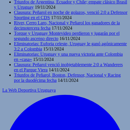
Triunfos de Argentina, Ecuador y Chile; empate clásico Brasil
y Uruguay
19/11/2024
Clausura: Peñarol en noche de golazos, venció 2:0 a Defensor
Sporting en el CDS
17/11/2024
River, Cerro Laro, Nacional y Peñarol los ganadores de la
decimotercera fecha
17/11/2024
Torque y Uruguay Montevideo perdieron y jugarán por el
segundo ascenso directo
16/11/2024
Eliminatorias: Euforia celeste, Uruguay le ganó agónicamente
3:2 a Colombia
15/11/2024
Eliminatorias: Uruguay y una nueva victoria ante Colombia
en «casa»
15/11/2024
Clausura: Peñarol venció inobjetablemente 2:0 a Wanderers
en el Parque Viera
14/11/2024
Triunfos de Peñarol, Boston, Defensor, Nacional y Racing
por la duodécima fecha
14/11/2024
La Web Deportiva Uruguaya