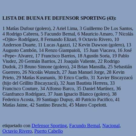
LISTA DE BUENA FE DEFENSOR SPORTING (43):
1 Matías Dufour (golero), 2 Ariel Lima, 3 Guillermo De Los Santos,
4 Rodrigo Cabrera, 5 Facundo Bernal, 6 Mauricio Amaro, 7 Nicolás
«Ojito» Rodríguez, 8 Fernando Elizari, 9 Octavio Rivero, 10
Anderson Duarte, 11 Lucas Agazzi, 12 Kevin Dawson (golero), 13
Augusto Cambón, 14 Renzo Giampaioli, 15 Juan Viacava, 16 José
«Pepe» Alvarez, 17 Francisco Barrios, 18 Agustín Soria, 19 Pablo
Viudez, 20 Germán Barrios, 21 Joaquín Valiente, 22 Rodrigo
Dudok, 23 Bruno Simone (golero), 24 Brian Mansilla, 25 Sebastián
Guerrero, 26 Nicolás Wunsch, 27 Juan Manuel Jorge, 28 Kevin
Prieto, 29 Matías Kusmanis, 30 Erico Cuello, 31 Xavier Biscayzacú
(hijo del Grillito Biscayzacú), 32 Juan Bautista Herrera, 33
Francisco Couture, 34 Alfonso Barco, 35 Daniel Martínez, 36
Gianfranco Rodríguez, 37 Juan Ignacio Blanco (golero), 38
Federico Acosta, 39 Santiago Dupuy, 40 Patricio Pacifico, 41
Matías Jaime, 42 Santino Bruschi, 45 Mateo Copelotti.
etiquetado con
Defensor Sporting
,
Facundo Bernal
,
Nacional
,
Octavio Rivero
,
Puerto Cabello