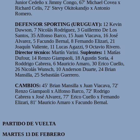
Junior Cedeño x Jimmy Congo, 67′ Michael Covea x
Richard Celis, 72′ Stevy Okitokandjo x Antonio
Romero.
DEFENSOR SPORTING (URUGUAY):
12 Kevin
Dawson, 7 Nicolás Rodríguez, 3 Guillermo De Los
Santos, 35 Alfonso Barco, 15 Juan Viacava, 16 José
Alvarez, 5 Facundo Bernal, 8 Fernando Elizari, 21
Joaquín Valiente, 11 Lucas Agazzi, 9 Octavio Rivero.
Director técnico:
Martín Varini.
Suplentes:
1 Matías
Dufour, 14 Renzo Giampaoli, 18 Agustín Soria, 4
Roddrigo Cabrera, 6 Mauricio Amaro, 30 Erico Cuello,
26 Nicolás Wunsch, 10 Anderson Duarte, 24 Brian
Mansilla, 25 Sebastián Guerrero.
CAMBIOS:
45′ Brian Mansilla x Juan Viacava, 72′
Renzo Giampaoli x Alfonso Barco, 72′ Rodrigo
Cabrera x José Alvarez, 77′ Erico Cuello x Fernando
Elizari, 81′ Mauricio Amaro x Facundo Bernal.
PARTIDO DE VUELTA
MARTES 13 DE FEBRERO