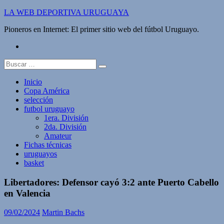
Saltar
LA WEB DEPORTIVA URUGUAYA
al
Pioneros en Internet: El primer sitio web del fútbol Uruguayo.
contenido
twitter
Buscar:
Inicio
Copa América
selección
futbol uruguayo
1era. División
2da. División
Amateur
Fichas técnicas
uruguayos
basket
Libertadores: Defensor cayó 3:2 ante Puerto Cabello
en Valencia
09/02/2024
Martin Bachs