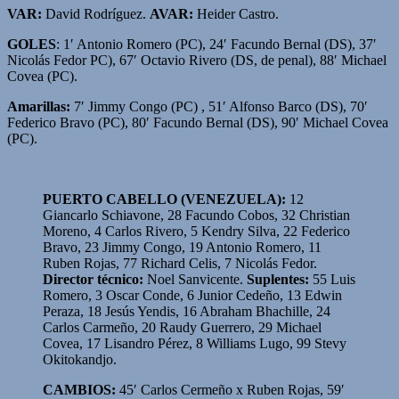
VAR:
David Rodríguez.
AVAR:
Heider Castro.
GOLES
: 1′ Antonio Romero (PC), 24′ Facundo Bernal (DS), 37′
Nicolás Fedor PC), 67′ Octavio Rivero (DS, de penal), 88′ Michael
Covea (PC).
Amarillas:
7′ Jimmy Congo (PC) , 51′ Alfonso Barco (DS), 70′
Federico Bravo (PC), 80′ Facundo Bernal (DS), 90′ Michael Covea
(PC).
PUERTO CABELLO (VENEZUELA):
12
Giancarlo Schiavone, 28 Facundo Cobos, 32 Christian
Moreno, 4 Carlos Rivero, 5 Kendry Silva, 22 Federico
Bravo, 23 Jimmy Congo, 19 Antonio Romero, 11
Ruben Rojas, 77 Richard Celis, 7 Nicolás Fedor.
Director técnico:
Noel Sanvicente.
Suplentes:
55 Luis
Romero, 3 Oscar Conde, 6 Junior Cedeño, 13 Edwin
Peraza, 18 Jesús Yendis, 16 Abraham Bhachille, 24
Carlos Carmeño, 20 Raudy Guerrero, 29 Michael
Covea, 17 Lisandro Pérez, 8 Williams Lugo, 99 Stevy
Okitokandjo.
CAMBIOS:
45′ Carlos Cermeño x Ruben Rojas, 59′