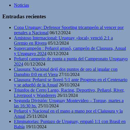
Noticias
Entradas recientes
Copa Uruguay: Defensor Sporting tricampeón al vencer por
penales a Nacional
06/12/2024
Amistoso Internacional: Uruguay «local» venció 2:1 a
Gremio en Rivera
05/12/2024
Supercampeón : Peñarol arrasó, campeón de Clausura, Anual
y Uruguayo 2024
02/12/2024
Peñarol campeón de punta a punta del Campeonato Uruguayo
2024
01/12/2024
Clausura: Nacional dejó dos puntos de oro al igualar con
Danubio 0:0 en el Viera
27/11/2024
Clausura: Peñarol se floreó 5:1 ante Progreso en el Centenario
y se adueñó de la Anual
26/11/2024
Triunfos de Cerro Largo, Racing, Deportivo, Peñarol, River,
Liverpool y Wanderers
26/11/2024
Segunda División: Uruguay Montevideo – Torque, martes a
las 16:30 hs.
25/11/2024
Peñarol y Nacional en el mano a mano por el Claiusura y la
Anual
25/11/2024
Eliminatorias: Puntazo de Uruguay, empató 1:1 con Brasil en
Bahía
19/11/2024