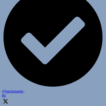
@bachsmartin
·
8h