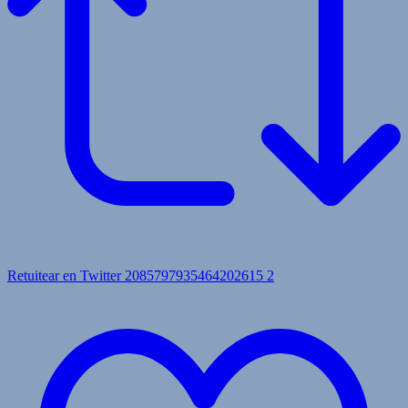
Retuitear en Twitter 2085797935464202615
2