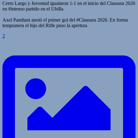
Cerro Largo y Juventud igualaron 1-1 en el inicio del Clausura 2026
en #intenso partido en el Ubilla.
Axel Pandiani anotó el primer gol del #Clausura 2026. En forma
tempranera el hijo del Rifle puso la apertura
2