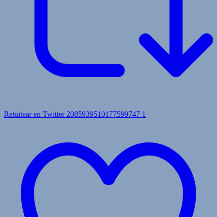
Retuitear en Twitter 2085939510177599747
1