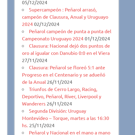
05/12/2024
Supercampeón : Peñarol arrasó,
campeón de Clausura, Anual y Uruguayo
2024
02/12/2024
Peñarol campeón de punta a punta del
Campeonato Uruguayo 2024
01/12/2024
Clausura: Nacional dejó dos puntos de
oro al igualar con Danubio 0:0 en el Viera
27/11/2024
Clausura: Peñarol se floreó 5:1 ante
Progreso en el Centenario y se adueñó
de la Anual
26/11/2024
Triunfos de Cerro Largo, Racing,
Deportivo, Peñarol, River, Liverpool y
Wanderers
26/11/2024
Segunda División: Uruguay
Montevideo – Torque, martes a las 16:30
hs.
25/11/2024
Peñarol y Nacional en el mano a mano