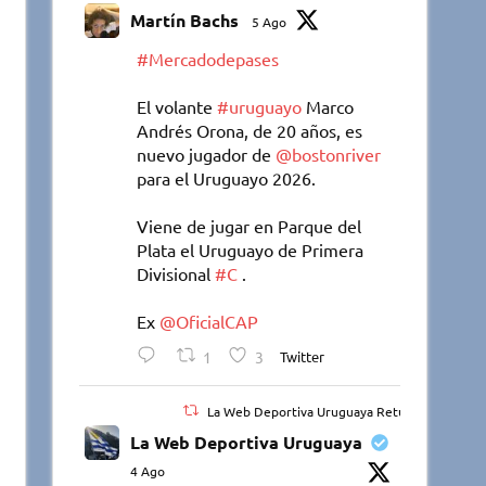
Martín Bachs
5 Ago
#Mercadodepases
El volante
#uruguayo
Marco
Andrés Orona, de 20 años, es
nuevo jugador de
@bostonriver
para el Uruguayo 2026.
Viene de jugar en Parque del
Plata el Uruguayo de Primera
Divisional
#C
.
Ex
@OficialCAP
1
3
Twitter
La Web Deportiva Uruguaya Retuiteado
La Web Deportiva Uruguaya
4 Ago