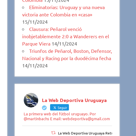
Eliminatorias: Uruguay y una nueva
victoria ante Colombia en «casa»
15/11/2024
Clausura: Peñarol venció
inobjetablemente 2:0 a Wanderers en el
Parque Viera
14/11/2024
Triunfos de Peñarol, Boston, Defensor,
Nacional y Racing por la duodécima fecha
14/11/2024
La Web Deportiva Uruguaya
Seguir
La primera web del fútbol uruguayo. Por
@martinbachs E mail: webdeportiva@gmail.com
La Web Deportiva Uruguaya Retuiteado