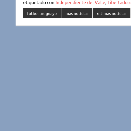
etiquetado con
Independiente del Valle
,
Libertador
futbol uruguayo
mas noticias
ultimas noticias