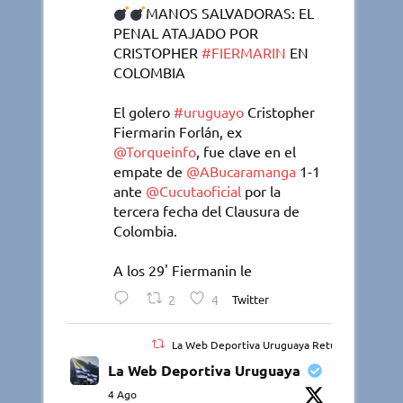
MANOS SALVADORAS: EL
PENAL ATAJADO POR
CRISTOPHER
#FIERMARIN
EN
COLOMBIA
El golero
#uruguayo
Cristopher
Fiermarin Forlán, ex
@Torqueinfo
, fue clave en el
empate de
@ABucaramanga
1-1
ante
@Cucutaoficial
por la
tercera fecha del Clausura de
Colombia.
A los 29' Fiermanin le
2
4
Twitter
La Web Deportiva Uruguaya Retuiteado
La Web Deportiva Uruguaya
4 Ago