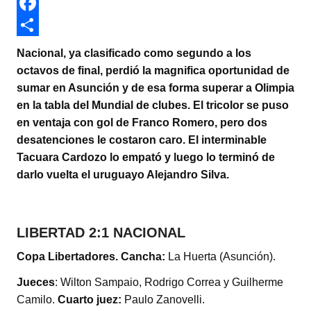
w
W
i
h
F
t
a
a
C
Nacional, ya clasificado como segundo a los
t
t
c
o
octavos de final, perdió la magnifica oportunidad de
sumar en Asunción y de esa forma superar a Olimpia
e
s
e
m
en la tabla del Mundial de clubes. El tricolor se puso
r
A
b
p
en ventaja con gol de Franco Romero, pero dos
p
o
a
desatenciones le costaron caro. El interminable
Tacuara Cardozo lo empató y luego lo terminó de
p
o
r
darlo vuelta el uruguayo Alejandro Silva.
k
t
i
r
LIBERTAD 2:1 NACIONAL
Copa Libertadores. Cancha:
La Huerta (Asunción).
Jueces
: Wilton Sampaio, Rodrigo Correa y Guilherme
Camilo.
Cuarto juez:
Paulo Zanovelli.