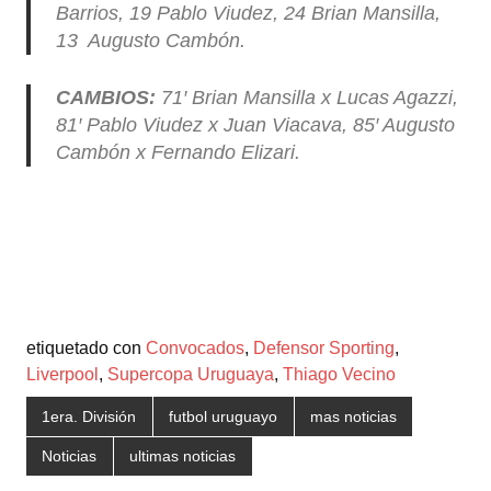
Barrios, 19 Pablo Viudez, 24 Brian Mansilla,
13 Augusto Cambón.
CAMBIOS:
71′ Brian Mansilla x Lucas Agazzi,
81′ Pablo Viudez x Juan Viacava, 85′ Augusto
Cambón x Fernando Elizari.
etiquetado con
Convocados
,
Defensor Sporting
,
Liverpool
,
Supercopa Uruguaya
,
Thiago Vecino
1era. División
futbol uruguayo
mas noticias
Noticias
ultimas noticias