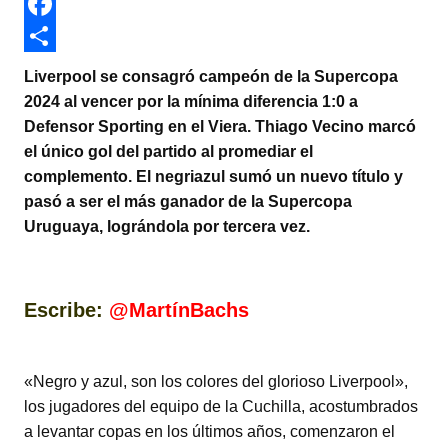
w
W
i
h
F
t
a
a
C
Liverpool se consagró campeón de la Supercopa
t
t
c
o
2024 al vencer por la mínima diferencia 1:0 a
Defensor Sporting en el Viera. Thiago Vecino marcó
e
s
e
m
el único gol del partido al promediar el
r
A
b
p
complemento. El negriazul sumó un nuevo título y
p
o
a
pasó a ser el más ganador de la Supercopa
Uruguaya, lográndola por tercera vez.
p
o
r
k
t
i
Escribe:
@
MartínBachs
r
«Negro y azul, son los colores del glorioso Liverpool»,
los jugadores del equipo de la Cuchilla, acostumbrados
a levantar copas en los últimos años, comenzaron el