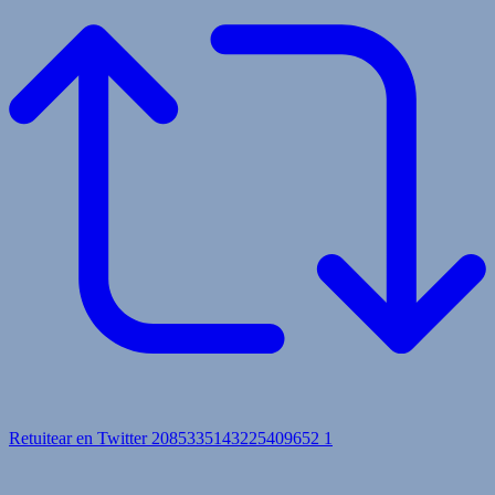
Retuitear en Twitter 2085335143225409652
1