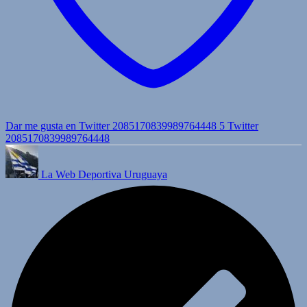
Dar me gusta en Twitter 2085170839989764448
5
Twitter
2085170839989764448
La Web Deportiva Uruguaya