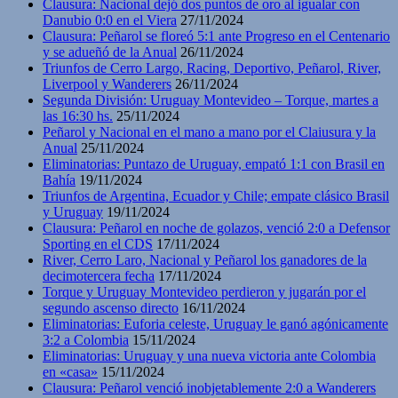
Clausura: Nacional dejó dos puntos de oro al igualar con
Danubio 0:0 en el Viera
27/11/2024
Clausura: Peñarol se floreó 5:1 ante Progreso en el Centenario
y se adueñó de la Anual
26/11/2024
Triunfos de Cerro Largo, Racing, Deportivo, Peñarol, River,
Liverpool y Wanderers
26/11/2024
Segunda División: Uruguay Montevideo – Torque, martes a
las 16:30 hs.
25/11/2024
Peñarol y Nacional en el mano a mano por el Claiusura y la
Anual
25/11/2024
Eliminatorias: Puntazo de Uruguay, empató 1:1 con Brasil en
Bahía
19/11/2024
Triunfos de Argentina, Ecuador y Chile; empate clásico Brasil
y Uruguay
19/11/2024
Clausura: Peñarol en noche de golazos, venció 2:0 a Defensor
Sporting en el CDS
17/11/2024
River, Cerro Laro, Nacional y Peñarol los ganadores de la
decimotercera fecha
17/11/2024
Torque y Uruguay Montevideo perdieron y jugarán por el
segundo ascenso directo
16/11/2024
Eliminatorias: Euforia celeste, Uruguay le ganó agónicamente
3:2 a Colombia
15/11/2024
Eliminatorias: Uruguay y una nueva victoria ante Colombia
en «casa»
15/11/2024
Clausura: Peñarol venció inobjetablemente 2:0 a Wanderers