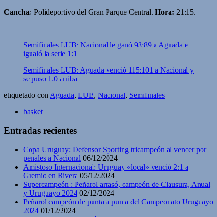
Cancha:
Polideportivo del Gran Parque Central.
Hora:
21:15.
Semifinales LUB: Nacional le ganó 98:89 a Aguada e
igualó la serie 1:1
Semifinales LUB: Aguada venció 115:101 a Nacional y
se puso 1:0 arriba
etiquetado con
Aguada
,
LUB
,
Nacional
,
Semifinales
basket
Entradas recientes
Copa Uruguay: Defensor Sporting tricampeón al vencer por
penales a Nacional
06/12/2024
Amistoso Internacional: Uruguay «local» venció 2:1 a
Gremio en Rivera
05/12/2024
Supercampeón : Peñarol arrasó, campeón de Clausura, Anual
y Uruguayo 2024
02/12/2024
Peñarol campeón de punta a punta del Campeonato Uruguayo
2024
01/12/2024