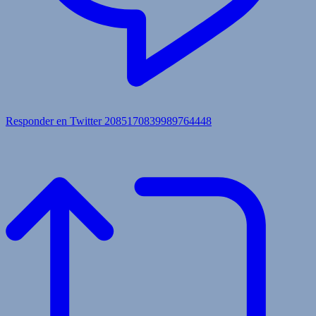
Responder en Twitter 2085170839989764448