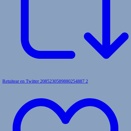
Retuitear en Twitter 2085230589880254887
2