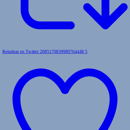
Retuitear en Twitter 2085170839989764448
5