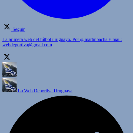
Seguir
La primera web del fútbol uruguayo. Por @martinbachs E mail:
webdeportiva@gmail.com
La Web Deportiva Uruguaya