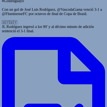
#Goluruguayo
Con un gol de José Luis Rodríguez, @VascodaGama venció 3-1 a
@FluminenseFC por octavos de final de Copa de Brasil.
🇺🇾🇺🇾
JL Rodríguez ingresó a los 90' y al décimo minuto de adición
sentenció el 3-1 final.