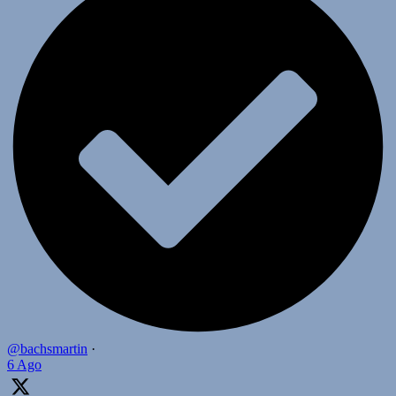
@bachsmartin
·
6 Ago