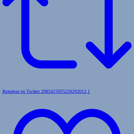
Retuitear en Twitter 2085415955220292012
1