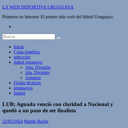
Saltar
LA WEB DEPORTIVA URUGUAYA
al
Pioneros en Internet: El primer sitio web del fútbol Uruguayo.
contenido
twitter
Buscar:
Inicio
Copa América
selección
futbol uruguayo
1era. División
2da. División
Amateur
Fichas técnicas
uruguayos
basket
LUB; Aguada venció con claridad a Nacional y
quedó a un paso de ser finalista
22/05/2024
Martin Bachs