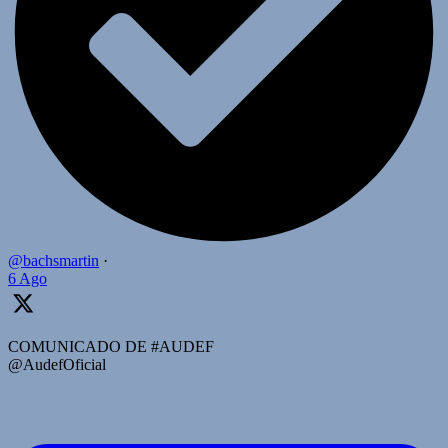
@bachsmartin
·
6 Ago
COMUNICADO DE #AUDEF
@AudefOficial