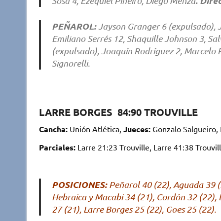
. Dire
Sosa 4, Ezequiel Piñeiro, Diego Menza
PEÑAROL:
Jayson Granger 6 (expulsado), J
Emiliano Serrés 12, Shaquille Johnson 3, Sa
(expulsado), Joaquín Rodríguez 2, Marcelo 
Signorelli.
LARRE BORGES 84:90 TROUVILLE
Cancha:
Unión Atlética,
Jueces:
Gonzalo Salgueiro, 
Parciales:
Larre 21:23 Trouville, Larre 41:38 Trouvill
POSICIONES:
Peñarol 40 (22), Aguada 39 (2
Hebraica y Macabi 34 (21), Cordón 32 (22), B
27 (21), Larre Borges 25 (22), Goes 25 (22).