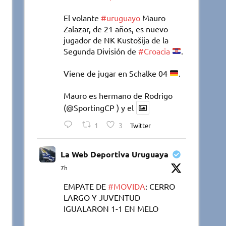
El volante
#uruguayo
Mauro
Zalazar, de 21 años, es nuevo
jugador de NK Kustošija de la
Segunda División de
#Croacia
.
Viene de jugar en Schalke 04
.
Mauro es hermano de Rodrigo
(@SportingCP ) y el
1
3
Twitter
La Web Deportiva Uruguaya
7h
EMPATE DE
#MOVIDA
: CERRO
LARGO Y JUVENTUD
IGUALARON 1-1 EN MELO