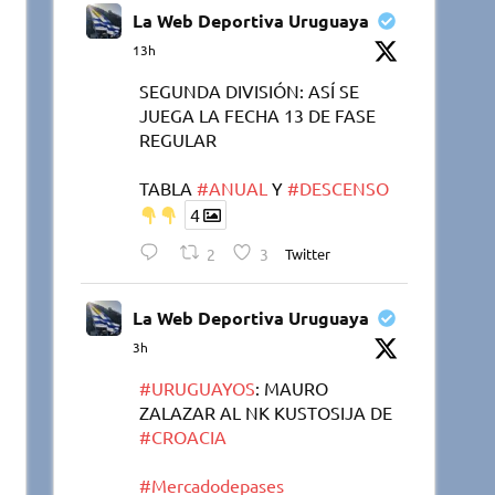
La Web Deportiva Uruguaya
13h
SEGUNDA DIVISIÓN: ASÍ SE
JUEGA LA FECHA 13 DE FASE
REGULAR
TABLA
#ANUAL
Y
#DESCENSO
4
2
3
Twitter
La Web Deportiva Uruguaya
3h
#URUGUAYOS
: MAURO
ZALAZAR AL NK KUSTOSIJA DE
#CROACIA
#Mercadodepases