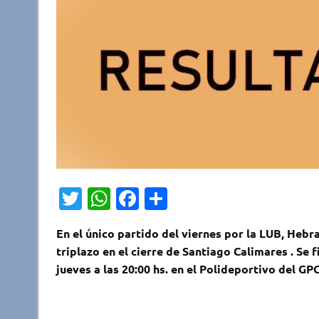
T
W
Fa
C
w
h
c
o
En el único partido del viernes por la LUB, Hebra
it
at
e
m
triplazo en el cierre de Santiago Calimares . Se 
te
s
b
p
jueves a las 20:00 hs. en el Polideportivo del GP
r
A
o
ar
p
o
ti