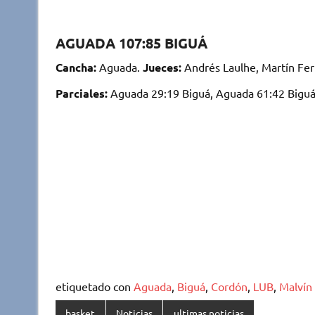
AGUADA 107:85 BIGUÁ
Cancha:
Aguada.
Jueces:
Andrés Laulhe, Martín Fer
Parciales:
Aguada 29:19 Biguá, Aguada 61:42 Biguá
etiquetado con
Aguada
,
Biguá
,
Cordón
,
LUB
,
Malvín
basket
Noticias
ultimas noticias