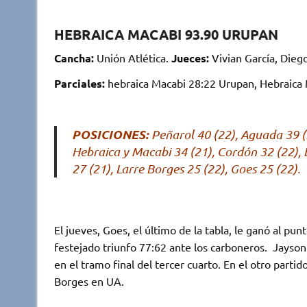
p
k
r
HEBRAICA MACABI 93.90 URUPAN
Cancha:
Unión Atlética.
Jueces:
Vivian García, Diego
Parciales:
hebraica Macabi 28:22 Urupan, Hebraica 
POSICIONES:
Peñarol 40 (22), Aguada 39 (2
Hebraica y Macabi 34 (21), Cordón 32 (22), B
27 (21), Larre Borges 25 (22), Goes 25 (22).
El jueves, Goes, el último de la tabla, le ganó al pun
festejado triunfo 77:62 ante los carboneros. Jayson
en el tramo final del tercer cuarto. En el otro partid
Borges en UA.