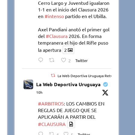
Cerro Largo y Juventud igualaron
1-1 en el inicio del Clausura 2026
en
#intenso
partido en el Ubilla.
Axel Pandiani anotó el primer gol
del
#Clausura
2026. En forma
tempranera el hijo del Rifle puso
la apertura
2
2
Twitter
La Web Deportiva Uruguaya Retuiteado
La Web Deportiva Uruguaya
10h
#ARBITROS
: LOS CAMBIOS EN
REGLAS DE JUEGO QUE SE
APLICARÁN A PARTIR DEL
#CLAUSURA
4
5
Twitter