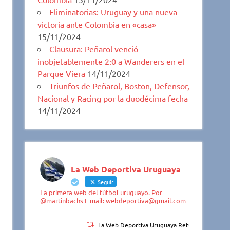
Eliminatorias: Uruguay y una nueva
victoria ante Colombia en «casa»
15/11/2024
Clausura: Peñarol venció
inobjetablemente 2:0 a Wanderers en el
Parque Viera
14/11/2024
Triunfos de Peñarol, Boston, Defensor,
Nacional y Racing por la duodécima fecha
14/11/2024
La Web Deportiva Uruguaya
Seguir
La primera web del fútbol uruguayo. Por
@martinbachs E mail: webdeportiva@gmail.com
La Web Deportiva Uruguaya Retuiteado