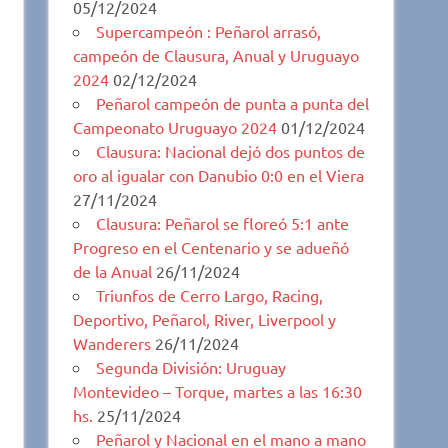
05/12/2024
Supercampeón : Peñarol arrasó,
campeón de Clausura, Anual y Uruguayo
2024
02/12/2024
Peñarol campeón de punta a punta del
Campeonato Uruguayo 2024
01/12/2024
Clausura: Nacional dejó dos puntos de
oro al igualar con Danubio 0:0 en el Viera
27/11/2024
Clausura: Peñarol se floreó 5:1 ante
Progreso en el Centenario y se adueñó
de la Anual
26/11/2024
Triunfos de Cerro Largo, Racing,
Deportivo, Peñarol, River, Liverpool y
Wanderers
26/11/2024
Segunda División: Uruguay
Montevideo – Torque, martes a las 16:30
hs.
25/11/2024
Peñarol y Nacional en el mano a mano