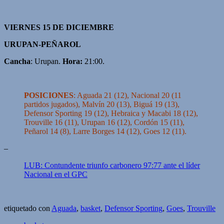
VIERNES 15 DE DICIEMBRE
URUPAN-PEÑAROL
Cancha
: Urupan.
Hora:
21:00.
POSICIONES
: Aguada 21 (12), Nacional 20 (11
partidos jugados), Malvín 20 (13), Biguá 19 (13),
Defensor Sporting 19 (12), Hebraica y Macabi 18 (12),
Trouville 16 (11), Urupan 16 (12), Cordón 15 (11),
Peñarol 14 (8), Larre Borges 14 (12), Goes 12 (11).
–
LUB: Contundente triunfo carbonero 97:77 ante el líder
Nacional en el GPC
etiquetado con
Aguada
,
basket
,
Defensor Sporting
,
Goes
,
Trouville