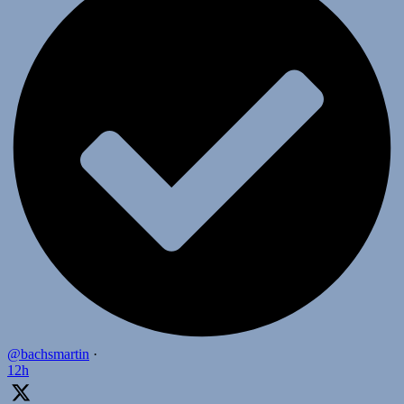
@bachsmartin
·
12h