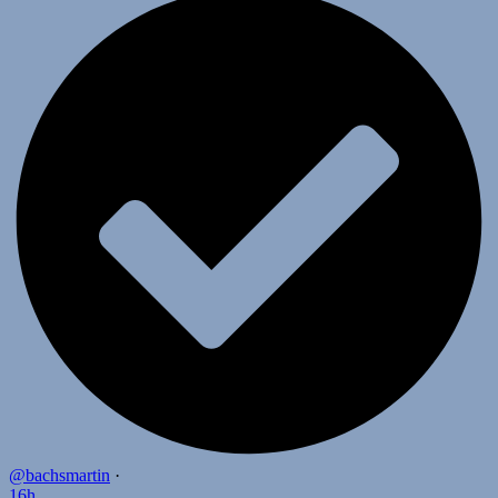
@bachsmartin
·
16h