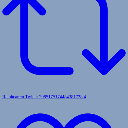
Retuitear en Twitter 2085175174484381728
4