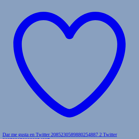
Dar me gusta en Twitter 2085230589880254887
2
Twitter