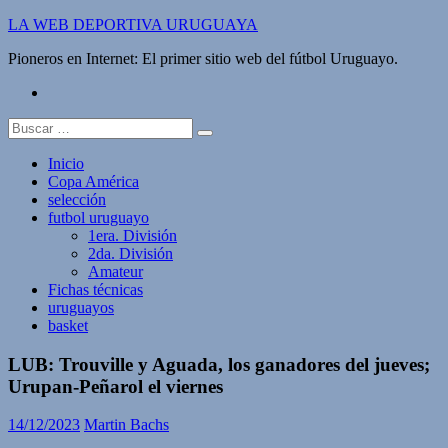
Saltar
LA WEB DEPORTIVA URUGUAYA
al
Pioneros en Internet: El primer sitio web del fútbol Uruguayo.
contenido
twitter
Buscar:
Inicio
Copa América
selección
futbol uruguayo
1era. División
2da. División
Amateur
Fichas técnicas
uruguayos
basket
LUB: Trouville y Aguada, los ganadores del jueves;
Urupan-Peñarol el viernes
14/12/2023
Martin Bachs