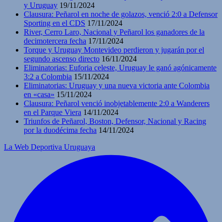
y Uruguay
19/11/2024
Clausura: Peñarol en noche de golazos, venció 2:0 a Defensor
Sporting en el CDS
17/11/2024
River, Cerro Laro, Nacional y Peñarol los ganadores de la
decimotercera fecha
17/11/2024
Torque y Uruguay Montevideo perdieron y jugarán por el
segundo ascenso directo
16/11/2024
Eliminatorias: Euforia celeste, Uruguay le ganó agónicamente
3:2 a Colombia
15/11/2024
Eliminatorias: Uruguay y una nueva victoria ante Colombia
en «casa»
15/11/2024
Clausura: Peñarol venció inobjetablemente 2:0 a Wanderers
en el Parque Viera
14/11/2024
Triunfos de Peñarol, Boston, Defensor, Nacional y Racing
por la duodécima fecha
14/11/2024
La Web Deportiva Uruguaya