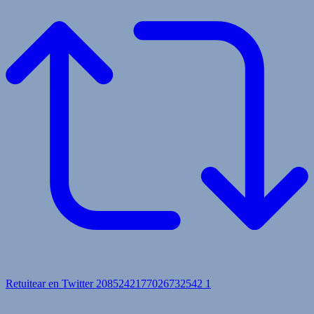
Retuitear en Twitter 2085242177026732542
1