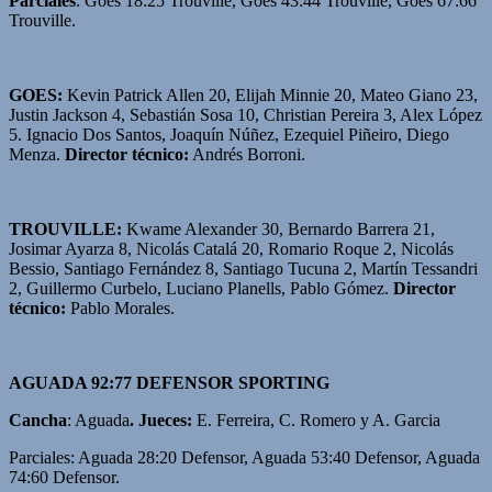
Parciales
: Goes 18:25 Trouville, Goes 43:44 Trouville, Goes 67:66
Trouville.
GOES:
Kevin Patrick Allen 20, Elijah Minnie 20, Mateo Giano 23,
Justin Jackson 4, Sebastián Sosa 10, Christian Pereira 3, Alex López
5. Ignacio Dos Santos, Joaquín Núñez, Ezequiel Piñeiro, Diego
Menza.
Director técnico:
Andrés Borroni.
TROUVILLE:
Kwame Alexander 30, Bernardo Barrera 21,
Josimar Ayarza 8, Nicolás Catalá 20, Romario Roque 2, Nicolás
Bessio, Santiago Fernández 8, Santiago Tucuna 2, Martín Tessandri
2, Guillermo Curbelo, Luciano Planells, Pablo Gómez.
Director
técnico:
Pablo Morales.
AGUADA 92:77 DEFENSOR SPORTING
Cancha
: Aguada
. Jueces:
E. Ferreira, C. Romero y A. Garcia
Parciales: Aguada 28:20 Defensor, Aguada 53:40 Defensor, Aguada
74:60 Defensor.