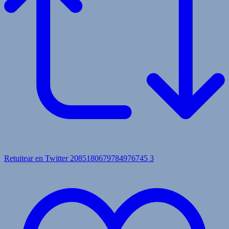
Retuitear en Twitter 2085180679784976745
3