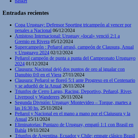
basket
Entradas recientes
Copa Uruguay: Defensor Sporting tricampeón al vencer por
penales a Nacional
06/12/2024
Amistoso Internacional: Uruguay «local» venció 2:1 a
Gremio en Rivera
05/12/2024
Supercampeón : Peñarol arrasó, campeón de Clausura, Anual
y Uruguayo 2024
02/12/2024
Peñarol campeón de punta a punta del Campeonato Uruguayo
2024
01/12/2024
Clausura: Nacional dejó dos puntos de oro al igualar con
Danubio 0:0 en el Viera
27/11/2024
Clausura: Peñarol se floreó 5:1 ante Progreso en el Centenario
y se adueñó de la Anual
26/11/2024
Triunfos de Cerro Largo, Racing, Deportivo, Peñarol, River,
Liverpool y Wanderers
26/11/2024
Segunda División: Uruguay Montevideo – Torque, martes a
las 16:30 hs.
25/11/2024
Peñarol y Nacional en el mano a mano por el Claiusura y la
Anual
25/11/2024
Eliminatorias: Puntazo de Uruguay, empató 1:1 con Brasil en
Bahía
19/11/2024
Triunfos de Argentina, Ecuador y Chile; empate clásico Brasil