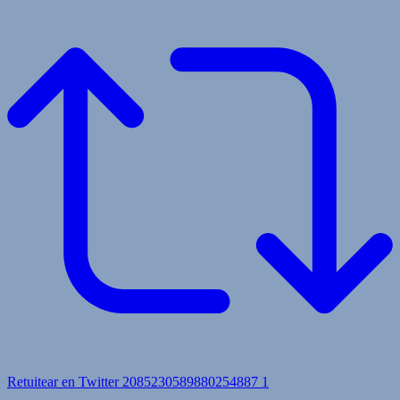
Retuitear en Twitter 2085230589880254887
1