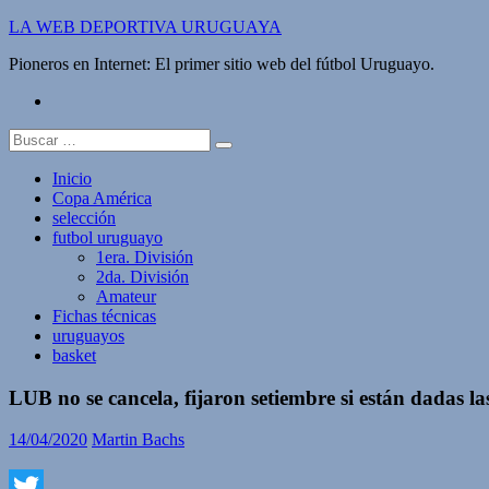
Saltar
LA WEB DEPORTIVA URUGUAYA
al
Pioneros en Internet: El primer sitio web del fútbol Uruguayo.
contenido
twitter
Buscar:
Inicio
Copa América
selección
futbol uruguayo
1era. División
2da. División
Amateur
Fichas técnicas
uruguayos
basket
LUB no se cancela, fijaron setiembre si están dadas la
14/04/2020
Martin Bachs