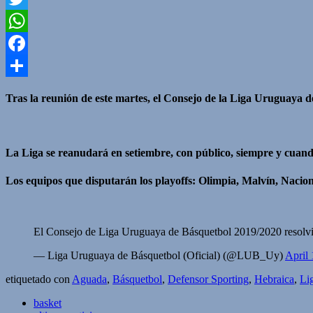
Twitter
WhatsApp
Facebook
Compartir
Tras la reunión de este martes, el Consejo de la Liga Uruguaya de
La Liga se reanudará en setiembre, con público, siempre y cuando
Los equipos que disputarán los playoffs: Olimpia, Malvín, Nacio
El Consejo de Liga Uruguaya de Básquetbol 2019/2020 resolvió N
— Liga Uruguaya de Básquetbol (Oficial) (@LUB_Uy)
April 
etiquetado con
Aguada
,
Básquetbol
,
Defensor Sporting
,
Hebraica
,
Li
basket