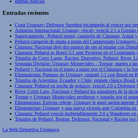
ultimas noticias
Entradas recientes
Copa Uruguay: Defensor Sporting tricampeón al vencer por pe
Amistoso Internacional: Uruguay «local» venció 2:1 a Gremio 
Supercampeón : Peñarol arrasó, campeón de Clausura, Anual 
Peñarol campeón de punta a punta del Campeonato Uruguayo 
Clausura: Nacional dejó dos puntos de oro al igualar con Danub
Clausura: Peñarol se floreó 5:1 ante Progreso en el Centenario 
Triunfos de Cerro Largo, Racing, Deportivo, Peñarol, River, L
Segunda División: Uruguay Montevideo – Torque, martes a las
Peñarol y Nacional en el mano a mano por el Claiusura y la An
Eliminatorias: Puntazo de Uruguay, empató 1:1 con Brasil en B
Triunfos de Argentina, Ecuador y Chile; empate clásico Brasil
Clausura: Peñarol en noche de golazos, venció 2:0 a Defensor
River, Cerro Laro, Nacional y Peñarol los ganadores de la deci
Torque y Uruguay Montevideo perdieron y jugarán por el segu
Eliminatorias: Euforia celeste, Uruguay le ganó agónicamente 
Eliminatorias: Uruguay y una nueva victoria ante Colombia en
Clausura: Peñarol venció inobjetablemente 2:0 a Wanderers en 
Triunfos de Peñarol, Boston, Defensor, Nacional y Racing por
La Web Deportiva Uruguaya