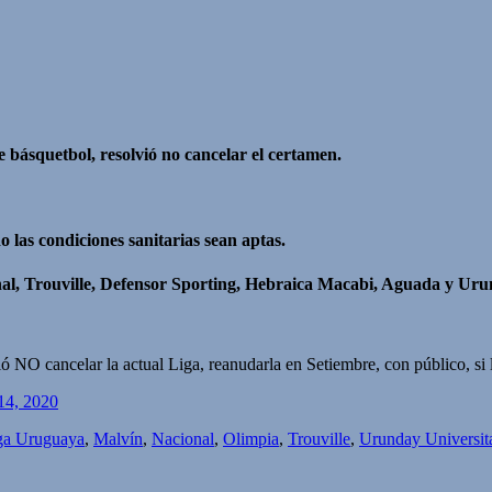
 básquetbol, resolvió no cancelar el certamen.
 las condiciones sanitarias sean aptas.
nal, Trouville, Defensor Sporting, Hebraica Macabi, Aguada y Uru
O cancelar la actual Liga, reanudarla en Setiembre, con público, si las
14, 2020
ga Uruguaya
,
Malvín
,
Nacional
,
Olimpia
,
Trouville
,
Urunday Universit