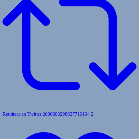
Retuitear en Twitter 2086608298627719194
2