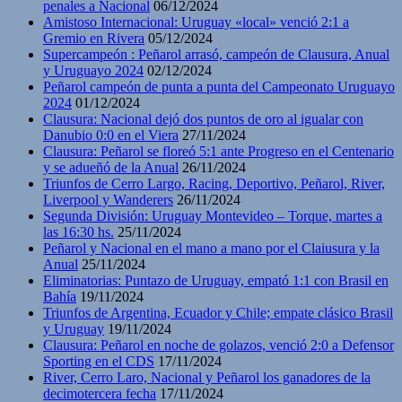
penales a Nacional
06/12/2024
Amistoso Internacional: Uruguay «local» venció 2:1 a
Gremio en Rivera
05/12/2024
Supercampeón : Peñarol arrasó, campeón de Clausura, Anual
y Uruguayo 2024
02/12/2024
Peñarol campeón de punta a punta del Campeonato Uruguayo
2024
01/12/2024
Clausura: Nacional dejó dos puntos de oro al igualar con
Danubio 0:0 en el Viera
27/11/2024
Clausura: Peñarol se floreó 5:1 ante Progreso en el Centenario
y se adueñó de la Anual
26/11/2024
Triunfos de Cerro Largo, Racing, Deportivo, Peñarol, River,
Liverpool y Wanderers
26/11/2024
Segunda División: Uruguay Montevideo – Torque, martes a
las 16:30 hs.
25/11/2024
Peñarol y Nacional en el mano a mano por el Claiusura y la
Anual
25/11/2024
Eliminatorias: Puntazo de Uruguay, empató 1:1 con Brasil en
Bahía
19/11/2024
Triunfos de Argentina, Ecuador y Chile; empate clásico Brasil
y Uruguay
19/11/2024
Clausura: Peñarol en noche de golazos, venció 2:0 a Defensor
Sporting en el CDS
17/11/2024
River, Cerro Laro, Nacional y Peñarol los ganadores de la
decimotercera fecha
17/11/2024