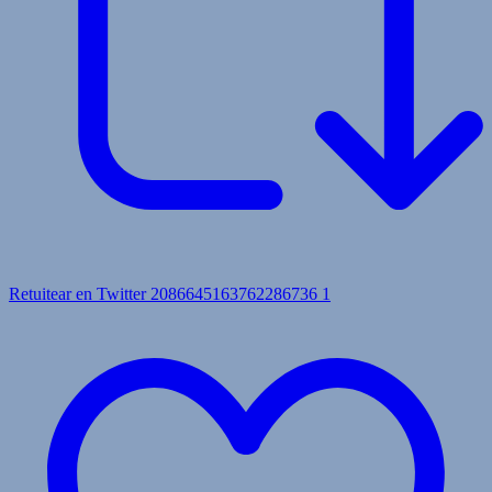
Retuitear en Twitter 2086645163762286736
1