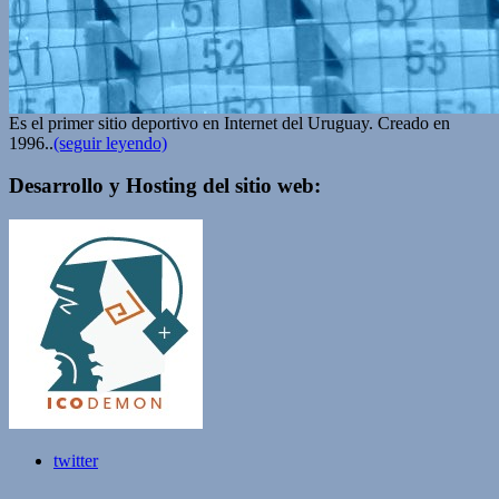
Es el primer sitio deportivo en Internet del Uruguay. Creado en
1996..
(seguir leyendo)
Desarrollo y Hosting del sitio web:
twitter