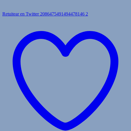
Retuitear en Twitter 2086475491494478146
2