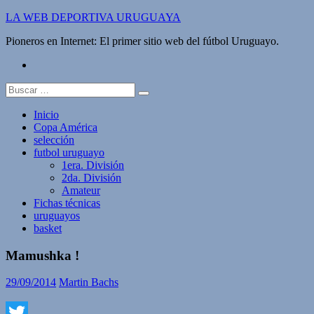
Saltar
LA WEB DEPORTIVA URUGUAYA
al
Pioneros en Internet: El primer sitio web del fútbol Uruguayo.
contenido
twitter
Buscar:
Inicio
Copa América
selección
futbol uruguayo
1era. División
2da. División
Amateur
Fichas técnicas
uruguayos
basket
Mamushka !
29/09/2014
Martin Bachs