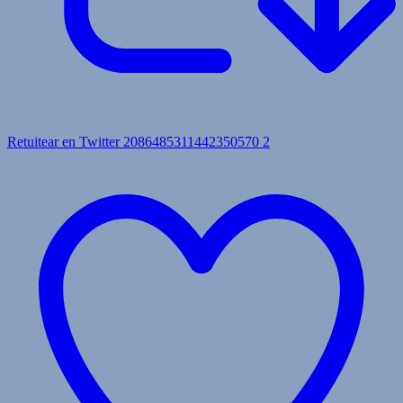
Retuitear en Twitter 2086485311442350570
2