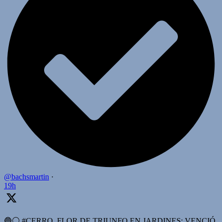
@bachsmartin
·
19h
🔵⚪️ #CERRO, FLOR DE TRIUNFO EN JARDINES: VENCIÓ