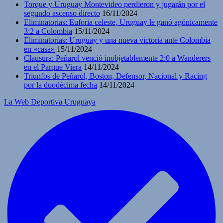
Torque y Uruguay Montevideo perdieron y jugarán por el
segundo ascenso directo
16/11/2024
Eliminatorias: Euforia celeste, Uruguay le ganó agónicamente
3:2 a Colombia
15/11/2024
Eliminatorias: Uruguay y una nueva victoria ante Colombia
en «casa»
15/11/2024
Clausura: Peñarol venció inobjetablemente 2:0 a Wanderers
en el Parque Viera
14/11/2024
Triunfos de Peñarol, Boston, Defensor, Nacional y Racing
por la duodécima fecha
14/11/2024
La Web Deportiva Uruguaya