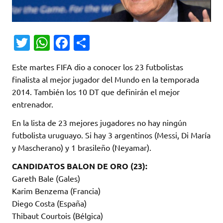
T
W
Fa
C
w
h
c
o
Este martes FIFA dio a conocer los 23 futbolistas
it
at
e
m
finalista al mejor jugador del Mundo en la temporada
te
s
b
p
2014. También los 10 DT que definirán el mejor
r
A
o
ar
entrenador.
p
o
ti
En la lista de 23 mejores jugadores no hay ningún
p
k
r
futbolista uruguayo. Si hay 3 argentinos (Messi, Di María
y Mascherano) y 1 brasileño (Neyamar).
CANDIDATOS BALON DE ORO (23):
Gareth Bale (Gales)
Karim Benzema (Francia)
Diego Costa (España)
Thibaut Courtois (Bélgica)