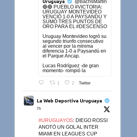
Uruguaya
@BachsMartin
🔵🔵 PUEBLO #VICTORIA:
URUGUAY MONTEVIDEO
VENCIÓ 1-0 A PAYSANDU Y
SUMÓ TRES PUNTOS DE
ORO PARA EL #DESCENSO
Uruguay Montevideo logró su
segundo triunfo consecutivo
al vencer por la mínima
diferencia 1-0 a Paysandú en
el Parque Ancap.
Lucas Rodríguez -de gran
momento- rompió la
1
2
Twitter
La Web Deportiva Uruguaya
7h
#URUGUAYOS
: DIEGO ROSSI
ANOTÓ UN GOL AL INTER
MIAMI EN LEAGUES CUP