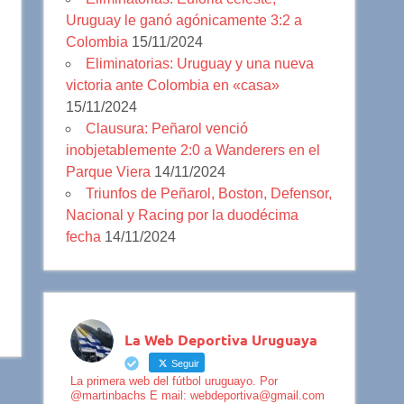
Uruguay le ganó agónicamente 3:2 a
Colombia
15/11/2024
Eliminatorias: Uruguay y una nueva
victoria ante Colombia en «casa»
15/11/2024
Clausura: Peñarol venció
inobjetablemente 2:0 a Wanderers en el
Parque Viera
14/11/2024
Triunfos de Peñarol, Boston, Defensor,
Nacional y Racing por la duodécima
fecha
14/11/2024
La Web Deportiva Uruguaya
Seguir
La primera web del fútbol uruguayo. Por
@martinbachs E mail: webdeportiva@gmail.com