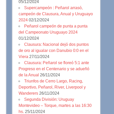
05/12/2024
Supercampeón : Peñarol arrasó,
campeón de Clausura, Anual y Uruguayo
2024
02/12/2024
Peñarol campeón de punta a punta
del Campeonato Uruguayo 2024
01/12/2024
Clausura: Nacional dejó dos puntos
de oro al igualar con Danubio 0:0 en el
Viera
27/11/2024
Clausura: Peñarol se floreó 5:1 ante
Progreso en el Centenario y se adueñó
de la Anual
26/11/2024
Triunfos de Cerro Largo, Racing,
Deportivo, Peñarol, River, Liverpool y
Wanderers
26/11/2024
Segunda División: Uruguay
Montevideo – Torque, martes a las 16:30
hs.
25/11/2024