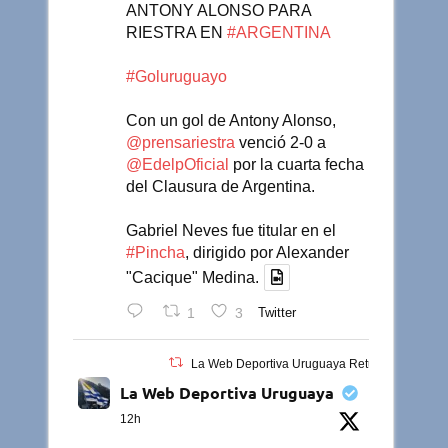
ANTONY ALONSO PARA
RIESTRA EN
#ARGENTINA
#Goluruguayo
Con un gol de Antony Alonso,
@prensariestra
venció 2-0 a
@EdelpOficial
por la cuarta fecha
del Clausura de Argentina.
Gabriel Neves fue titular en el
#Pincha
, dirigido por Alexander
"Cacique" Medina.
1
3
Twitter
La Web Deportiva Uruguaya Retuiteado
La Web Deportiva Uruguaya
12h