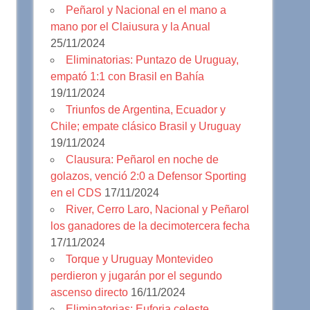
Peñarol y Nacional en el mano a
mano por el Claiusura y la Anual
25/11/2024
Eliminatorias: Puntazo de Uruguay,
empató 1:1 con Brasil en Bahía
19/11/2024
Triunfos de Argentina, Ecuador y
Chile; empate clásico Brasil y Uruguay
19/11/2024
Clausura: Peñarol en noche de
golazos, venció 2:0 a Defensor Sporting
en el CDS
17/11/2024
River, Cerro Laro, Nacional y Peñarol
los ganadores de la decimotercera fecha
17/11/2024
Torque y Uruguay Montevideo
perdieron y jugarán por el segundo
ascenso directo
16/11/2024
Eliminatorias: Euforia celeste,