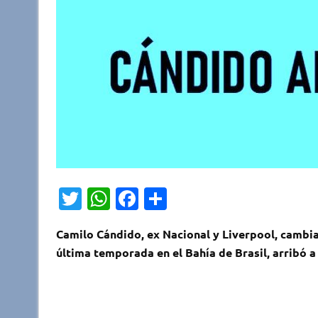
T
W
F
C
wi
h
a
o
Camilo Cándido, ex Nacional y Liverpool, cambia d
tt
at
c
m
última temporada en el Bahía de Brasil, arribó a
er
s
e
p
A
b
ar
p
o
tir