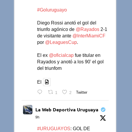
#Goluruguayo
Diego Rossi anotó el gol del
triunfo agónico de
@Rayados
2-1
de visitante ante
@InterMiamiCF
por
@LeaguesCup
.
El ex
@oficialcap
fue titular en
Rayados y anotó a los 90' el gol
del triunfom
El
1
2
Twitter
La Web Deportiva Uruguaya
9h
#URUGUAYOS
: GOL DE