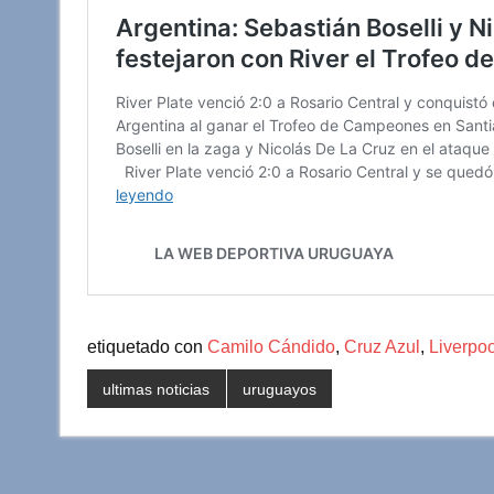
etiquetado con
Camilo Cándido
,
Cruz Azul
,
Liverpoo
ultimas noticias
uruguayos