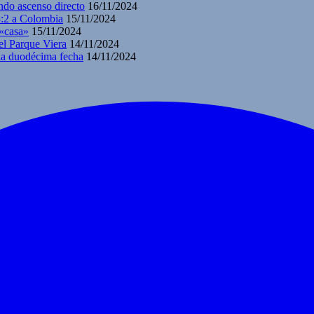
ndo ascenso directo
16/11/2024
3:2 a Colombia
15/11/2024
 «casa»
15/11/2024
el Parque Viera
14/11/2024
 la duodécima fecha
14/11/2024