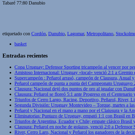
Tabaré 77:80 Danubio
etiquetado con
Cordón
,
Danubio
,
Lagomar
,
Metropolitano
,
Stockolm
basket
Entradas recientes
Copa Uruguay: Defensor Sporting tricampeón al vencer por pe
Amistoso Internacional: Uruguay «local» venció 2:1 a Gremio 
Supercampeón : Peñarol arrasó, campeón de Clausura, Anual 
Peñarol campeón de punta a punta del Campeonato Uruguayo 
Clausura: Nacional dejó dos puntos de oro al igualar con Danub
Clausura: Peñarol se floreó 5:1 ante Progreso en el Centenario 
Triunfos de Cerro Largo, Racing, Deportivo, Peñarol, River, L
Segunda División: Uruguay Montevideo – Torque, martes a las
Peñarol y Nacional en el mano a mano por el Claiusura y la An
Eliminatorias: Puntazo de Uruguay, empató 1:1 con Brasil en B
Triunfos de Argentina, Ecuador y Chile; empate clásico Brasil
Clausura: Peñarol en noche de golazos, venció 2:0 a Defensor
River, Cerro Laro, Nacional y Peñarol los ganadores de la deci