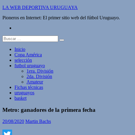
Saltar
LA WEB DEPORTIVA URUGUAYA
al
Pioneros en Internet: El primer sitio web del fútbol Uruguayo.
contenido
twitter
Buscar:
Inicio
Copa América
selección
futbol uruguayo
1era. División
2da. División
Amateur
Fichas técnicas
uruguayos
basket
Metro: ganadores de la primera fecha
20/08/2020
Martin Bachs