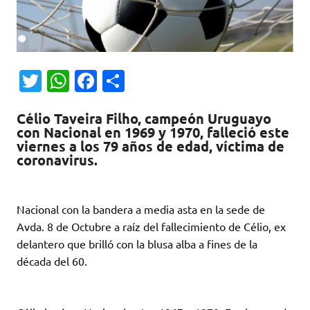
T
W
Fa
C
w
h
c
o
Célio Taveira Filho, campeón Uruguayo
it
at
e
m
con Nacional en 1969 y 1970, falleció este
te
s
b
p
viernes a los 79 años de edad, víctima de
coronavirus.
r
A
o
ar
p
o
ti
p
k
r
Nacional con la bandera a media asta en la sede de
Avda. 8 de Octubre a raíz del fallecimiento de Célio, ex
delantero que brilló con la blusa alba a fines de la
década del 60.