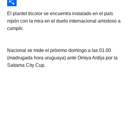
i
h
F
t
a
a
C
El plantel tricolor se encuentra instalado en el país
t
t
c
o
nipón con la mira en el duelo internacional amistoso a
cumplir.
e
s
e
m
r
A
b
p
p
o
a
Nacional se mide el próximo domingo a las 01.00
(madrugada hora uruguaya) ante Omiya Ardija por la
p
o
r
Saitama City Cup.
k
t
i
r