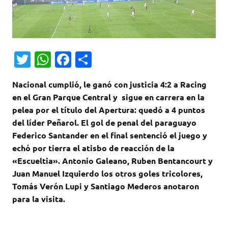
T
W
Fa
C
w
h
c
o
Nacional cumplió, le ganó con justicia 4:2 a Racing
it
at
e
m
en el Gran Parque Central y sigue en carrera en la
te
s
b
p
pelea por el título del Apertura: quedó a 4 puntos
r
A
o
ar
del líder Peñarol. El gol de penal del paraguayo
Federico Santander en el final sentenció el juego y
p
o
ti
echó por tierra el atisbo de reacción de la
p
k
r
«Escueltia». Antonio Galeano, Ruben Bentancourt y
Juan Manuel Izquierdo los otros goles tricolores,
Tomás Verón Lupi y Santiago Mederos anotaron
para la visita.