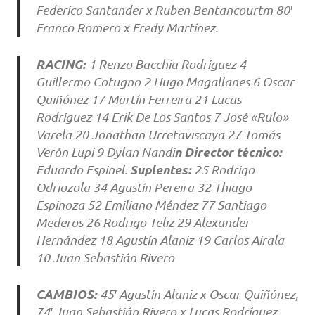
Federico Santander x Ruben Bentancourtm 80′
Franco Romero x Fredy Martínez.
RACING:
1 Renzo Bacchia Rodríguez 4
Guillermo Cotugno 2 Hugo Magallanes 6 Oscar
Quiñónez 17 Martín Ferreira 21 Lucas
Rodríguez 14 Erik De Los Santos 7 José «Rulo»
Varela 20 Jonathan Urretaviscaya 27 Tomás
n
Director técnico:
Verón Lupi 9 Dylan Nandi
Suplentes:
Eduardo Espinel.
25 Rodrigo
Odriozola 34 Agustín Pereira 32 Thiago
Espinoza 52 Emiliano Méndez 77 Santiago
Mederos 26 Rodrigo Teliz 29 Alexander
Hernández 18 Agustín Alaniz 19 Carlos Airala
10 Juan Sebastián Rivero
CAMBIOS:
45′ Agustín Alaniz x Oscar Quiñónez,
74′ Juan Sebastián Rivero x Lucas Rodríguez,