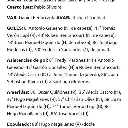
Cuarto juez:
Pablo Silveira.
VAR
: Daniel Fedorczuk.
AVAR:
Richard Trinidad.
GOLES:
8′ Antonio Galeano (N, de cabeza), 11′ Tomás
Verón Lupi (R), 43′ Ruben Bentancourt (N, de cabeza),
78′ Juan Manuel Izquierdo (N, de cabeza), 86′ Santiago
Mederos (R), 90′ Federico Santander (N, de penal).
Asistencias de goi:
8″ Fredy Martínez (N) a Antonio
Galeano, 43′ Gastón González (N) a Ruben Bentancourt,
78′ Alexis Castro (N) a Juan Manuel Izquierdo, 86′ Juan
Sebastián Rivero (R) a Santiago Mederos.
Amarillas:
30′ Oscar Quiñónez (R), 36′ Alexis Castro (N),
47′ Hugo Magallanes (R), 57′ Christian Oliva (N), 68′ Juan
Manuel Izquierdo (N), 71′ Tomás Verón Lupi (R), 86′
Hugo Magallanes (R), 86′ José Varela (R).
Expulsado:
88′ Hugo Magallanes (R) -doble