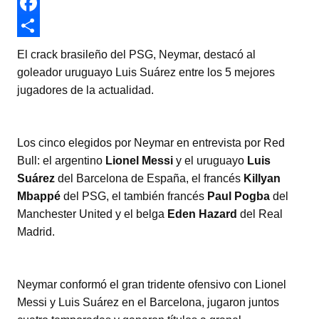
w
W
i
h
F
t
a
a
C
El crack brasileño del PSG, Neymar, destacó al
t
t
c
o
goleador uruguayo Luis Suárez entre los 5 mejores
jugadores de la actualidad.
e
s
e
m
r
A
b
p
p
o
a
Los cinco elegidos por Neymar en entrevista por Red
Bull: el argentino
Lionel Messi
y el uruguayo
Luis
p
o
r
Suárez
del Barcelona de España, el francés
Killyan
k
t
Mbappé
del PSG, el también francés
Paul Pogba
del
i
Manchester United y el belga
Eden Hazard
del Real
r
Madrid.
Neymar conformó el gran tridente ofensivo con Lionel
Messi y Luis Suárez en el Barcelona, jugaron juntos