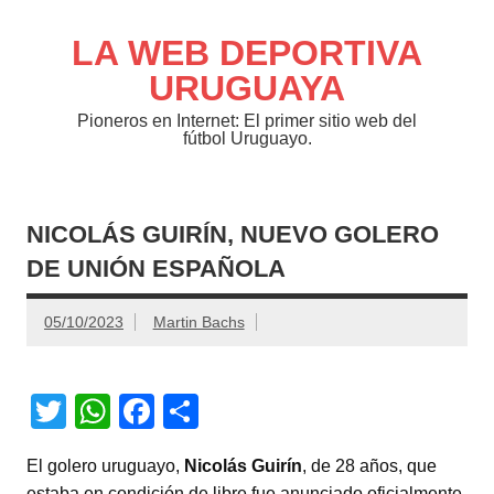
Saltar
al
contenido
LA WEB DEPORTIVA
URUGUAYA
Pioneros en Internet: El primer sitio web del
fútbol Uruguayo.
NICOLÁS GUIRÍN, NUEVO GOLERO
DE UNIÓN ESPAÑOLA
05/10/2023
Martin Bachs
T
W
F
C
wi
h
a
o
El golero uruguayo,
Nicolás Guirín
, de 28 años, que
tt
at
c
m
estaba en condición de libre fue anunciado oficialmente