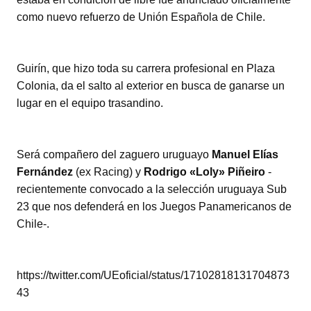
er
s
e
p
como nuevo refuerzo de Unión Española de Chile.
A
b
ar
p
o
tir
Guirín, que hizo toda su carrera profesional en Plaza
p
o
Colonia, da el salto al exterior en busca de ganarse un
k
lugar en el equipo trasandino.
Será compañero del zaguero uruguayo
Manuel Elías
Fernández
(ex Racing) y
Rodrigo «Loly» Piñeiro
-
recientemente convocado a la selección uruguaya Sub
23 que nos defenderá en los Juegos Panamericanos de
Chile-.
https://twitter.com/UEoficial/status/17102818131704873
43