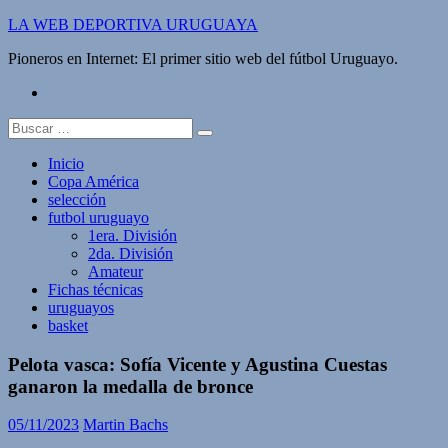
Saltar
LA WEB DEPORTIVA URUGUAYA
al
Pioneros en Internet: El primer sitio web del fútbol Uruguayo.
contenido
twitter
Buscar:
Inicio
Copa América
selección
futbol uruguayo
1era. División
2da. División
Amateur
Fichas técnicas
uruguayos
basket
Pelota vasca: Sofía Vicente y Agustina Cuestas
ganaron la medalla de bronce
05/11/2023
Martin Bachs