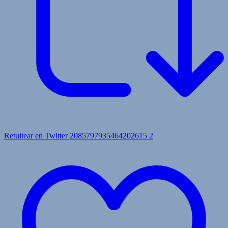
Retuitear en Twitter 2085797935464202615
2