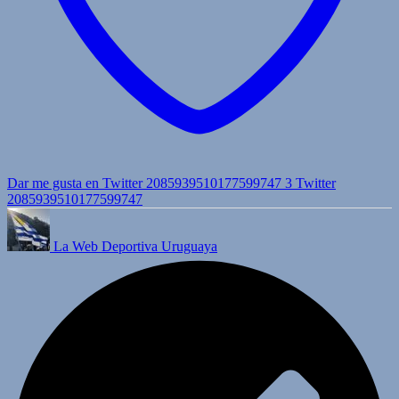
Dar me gusta en Twitter 2085939510177599747
3
Twitter
2085939510177599747
La Web Deportiva Uruguaya