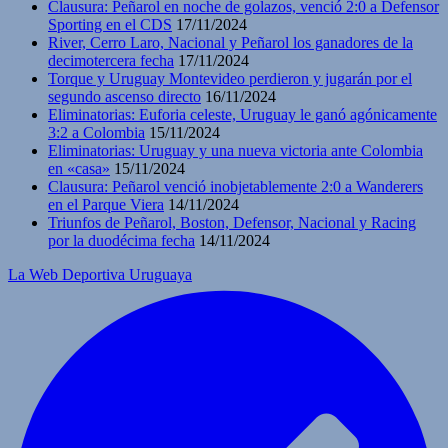
Clausura: Peñarol en noche de golazos, venció 2:0 a Defensor
Sporting en el CDS
17/11/2024
River, Cerro Laro, Nacional y Peñarol los ganadores de la
decimotercera fecha
17/11/2024
Torque y Uruguay Montevideo perdieron y jugarán por el
segundo ascenso directo
16/11/2024
Eliminatorias: Euforia celeste, Uruguay le ganó agónicamente
3:2 a Colombia
15/11/2024
Eliminatorias: Uruguay y una nueva victoria ante Colombia
en «casa»
15/11/2024
Clausura: Peñarol venció inobjetablemente 2:0 a Wanderers
en el Parque Viera
14/11/2024
Triunfos de Peñarol, Boston, Defensor, Nacional y Racing
por la duodécima fecha
14/11/2024
La Web Deportiva Uruguaya