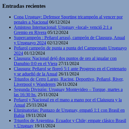
Entradas recientes
Copa Uruguay: Defensor Sporting tricampeón al vencer por
penales a Nacional
06/12/2024
Amistoso Internacional: Uruguay «local» venció 2:1 a
Gremio en Rivera
05/12/2024
Supercampeón : Peñarol arrasó, campeón de Clausura, Anual
y Uruguayo 2024
02/12/2024
Peñarol campeón de punta a punta del Campeonato Uruguayo
2024
01/12/2024
Clausura: Nacional dejó dos puntos de oro al igualar con
Danubio 0:0 en el Viera
27/11/2024
Clausura: Peñarol se floreó 5:1 ante Progreso en el Centenario
y se adueñó de la Anual
26/11/2024
Triunfos de Cerro Largo, Racing, Deportivo, Peñarol, River,
Liverpool y Wanderers
26/11/2024
Segunda División: Uruguay Montevideo – Torque, martes a
las 16:30 hs.
25/11/2024
Peñarol y Nacional en el mano a mano por el Claiusura y la
Anual
25/11/2024
Eliminatorias: Puntazo de Uruguay, empató 1:1 con Brasil en
Bahía
19/11/2024
Triunfos de Argentina, Ecuador y Chile; empate clásico Brasil
y Uruguay
19/11/2024