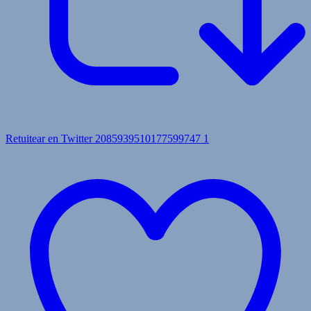
Retuitear en Twitter 2085939510177599747
1