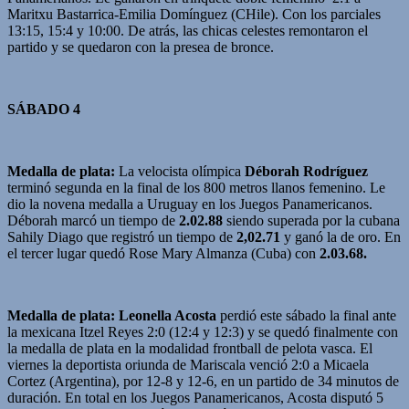
Maritxu Bastarrica-Emilia Domínguez (CHile). Con los parciales
13:15, 15:4 y 10:00. De atrás, las chicas celestes remontaron el
partido y se quedaron con la presea de bronce.
SÁBADO 4
Medalla de plata:
La velocista olímpica
Déborah Rodríguez
terminó segunda en la final de los 800 metros llanos femenino. Le
dio la novena medalla a Uruguay en los Juegos Panamericanos.
Déborah marcó un tiempo de
2.02.88
siendo superada por la cubana
Sahily Diago que registró un tiempo de
2,02.71
y ganó la de oro. En
el tercer lugar quedó Rose Mary Almanza (Cuba) con
2.03.68.
Medalla de plata: Leonella Acosta
perdió este sábado la final ante
la mexicana Itzel Reyes 2:0 (12:4 y 12:3) y se quedó finalmente con
la medalla de plata en la modalidad frontball de pelota vasca. El
viernes la deportista oriunda de Mariscala venció 2:0 a Micaela
Cortez (Argentina), por 12-8 y 12-6, en un partido de 34 minutos de
duración. En total en los Juegos Panamericanos, Acosta disputó 5